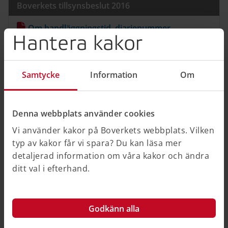
Boverkets tillsynsbeslut 2016
Om handläggningstid, diarienummer
Hantera kakor
2935/2016 (Pdf, 160 kB)
Om kommunens prövning när sökanden
Samtycke
Information
Om
ändrat ansökan, partsinsyn, kommunicering,
bemötande, diarienummer 1769/2016 (Pdf, 226
kB)
Denna webbplats använder cookies
Om separat fullmakt, återtagandeförbehåll
Vi använder kakor på Boverkets webbplats. Vilken
med mera, diarienummer 222/2016 (Pdf, 100
typ av kakor får vi spara? Du kan läsa mer
kB)
detaljerad information om våra kakor och ändra
ditt val i efterhand.
Om när skriftlig fullmakt saknas, diarienummer
224/2016 (Pdf, 98 kB)
Godkänn alla
Om handläggningstid med mera,
diarienummer 3593/2015 (Pdf, 107 kB)