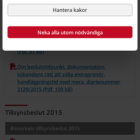
Hantera kakor
Om handläggningstid efter förvaltningsrättens
dom, diarienummer 1073/2016 (Pdf, 100 kB)
Neka alla utom nödvändiga
Om kommunens förfrågan om sökanden ville
återkalla ansökan, diarienummer 989/2016
(Pdf, 87 kB)
Om beslutstidpunkt, dokumentation,
sökandens rätt att välja entreprenör,
handläggningstid med mera, diarienummer
3129/2015 (Pdf, 109 kB)
Tillsynsbeslut 2015
Boverkets tillsynsbeslut 2015