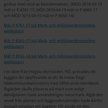
godtas med stöd av bestämmelsen. (MÖD 2018-03-19
mål nr P 4761-17, MÖD 2018-04-19 mål nr P 8065-17
och MÖD 2015-04-15 mål nr P 8555-14)
Mål: P 4761-17 (på Mark- och miljööverdomstolens
webbplats)
Mål: P 8065-17 (på Mark- och miljööverdomstolens
webbplats)
Mål: P 8555-14 (på Mark- och miljööverdomstolens
webbplats)
I en dom från Högsta domstolen, HD, prövades ett
bygglov för uppförande av ett 36 meter högt
telekommunikationstorn med tillhörande teknikbod.
Åtgärden skulle placeras på mark som enligt
detaljplanen hade användningen naturmark. Åtgärden
avvek från planen och byggnadsnämnden hade därför
avslagit ansökan om bygglov. HD ansåg att den