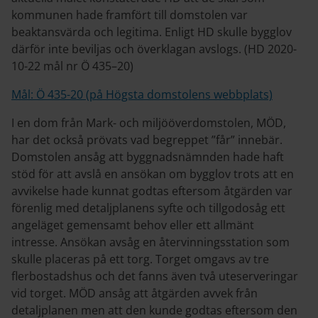
kommunen hade framfört till domstolen var
beaktansvärda och legitima. Enligt HD skulle bygglov
därför inte beviljas och överklagan avslogs. (HD 2020-
10-22 mål nr Ö 435–20)
Mål: Ö 435-20 (på Högsta domstolens webbplats)
I en dom från Mark- och miljööverdomstolen, MÖD,
har det också prövats vad begreppet ”får” innebär.
Domstolen ansåg att byggnadsnämnden hade haft
stöd för att avslå en ansökan om bygglov trots att en
avvikelse hade kunnat godtas eftersom åtgärden var
förenlig med detaljplanens syfte och tillgodosåg ett
angeläget gemensamt behov eller ett allmänt
intresse. Ansökan avsåg en återvinningsstation som
skulle placeras på ett torg. Torget omgavs av tre
flerbostadshus och det fanns även två uteserveringar
vid torget. MÖD ansåg att åtgärden avvek från
detaljplanen men att den kunde godtas eftersom den