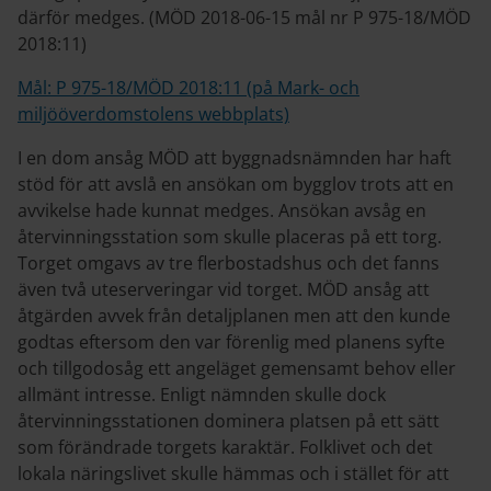
därför medges. (MÖD 2018-06-15 mål nr P 975-18/MÖD
2018:11)
Mål: P 975-18/MÖD 2018:11 (på Mark- och
miljööverdomstolens webbplats)
I en dom ansåg MÖD att byggnadsnämnden har haft
stöd för att avslå en ansökan om bygglov trots att en
avvikelse hade kunnat medges. Ansökan avsåg en
återvinningsstation som skulle placeras på ett torg.
Torget omgavs av tre flerbostadshus och det fanns
även två uteserveringar vid torget. MÖD ansåg att
åtgärden avvek från detaljplanen men att den kunde
godtas eftersom den var förenlig med planens syfte
och tillgodosåg ett angeläget gemensamt behov eller
allmänt intresse. Enligt nämnden skulle dock
återvinningsstationen dominera platsen på ett sätt
som förändrade torgets karaktär. Folklivet och det
lokala näringslivet skulle hämmas och i stället för att