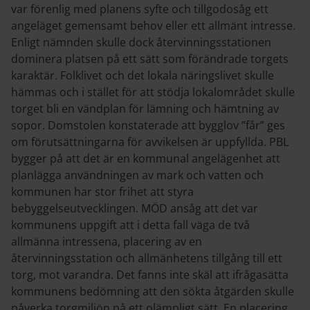
var förenlig med planens syfte och tillgodosåg ett
angeläget gemensamt behov eller ett allmänt intresse.
Enligt nämnden skulle dock återvinningsstationen
dominera platsen på ett sätt som förändrade torgets
karaktär. Folklivet och det lokala näringslivet skulle
hämmas och i stället för att stödja lokalområdet skulle
torget bli en vändplan för lämning och hämtning av
sopor. Domstolen konstaterade att bygglov ”får” ges
om förutsättningarna för avvikelsen är uppfyllda. PBL
bygger på att det är en kommunal angelägenhet att
planlägga användningen av mark och vatten och
kommunen har stor frihet att styra
bebyggelseutvecklingen. MÖD ansåg att det var
kommunens uppgift att i detta fall väga de två
allmänna intressena, placering av en
återvinningsstation och allmänhetens tillgång till ett
torg, mot varandra. Det fanns inte skäl att ifrågasätta
kommunens bedömning att den sökta åtgärden skulle
påverka torgmiljön på ett olämpligt sätt. En placering