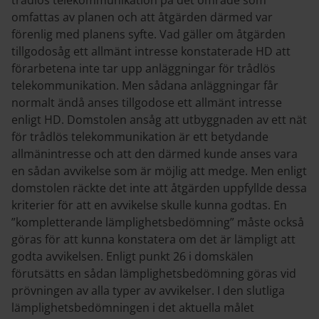
trådlös telekommunikation på det område som
omfattas av planen och att åtgärden därmed var
förenlig med planens syfte. Vad gäller om åtgärden
tillgodosåg ett allmänt intresse konstaterade HD att
förarbetena inte tar upp anläggningar för trådlös
telekommunikation. Men sådana anläggningar får
normalt ändå anses tillgodose ett allmänt intresse
enligt HD. Domstolen ansåg att utbyggnaden av ett nät
för trådlös telekommunikation är ett betydande
allmänintresse och att den därmed kunde anses vara
en sådan avvikelse som är möjlig att medge. Men enligt
domstolen räckte det inte att åtgärden uppfyllde dessa
kriterier för att en avvikelse skulle kunna godtas. En
”kompletterande lämplighetsbedömning” måste också
göras för att kunna konstatera om det är lämpligt att
godta avvikelsen. Enligt punkt 26 i domskälen
förutsätts en sådan lämplighetsbedömning göras vid
prövningen av alla typer av avvikelser. I den slutliga
lämplighetsbedömningen i det aktuella målet