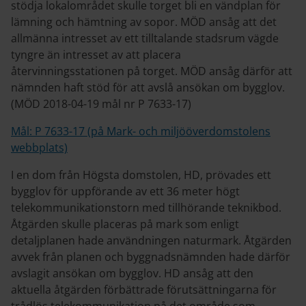
stödja lokalområdet skulle torget bli en vändplan för
lämning och hämtning av sopor. MÖD ansåg att det
allmänna intresset av ett tilltalande stadsrum vägde
tyngre än intresset av att placera
återvinningsstationen på torget. MÖD ansåg därför att
nämnden haft stöd för att avslå ansökan om bygglov.
(MÖD 2018-04-19 mål nr P 7633-17)
Mål: P 7633-17 (på Mark- och miljööverdomstolens
webbplats)
I en dom från Högsta domstolen, HD, prövades ett
bygglov för uppförande av ett 36 meter högt
telekommunikationstorn med tillhörande teknikbod.
Åtgärden skulle placeras på mark som enligt
detaljplanen hade användningen naturmark. Åtgärden
avvek från planen och byggnadsnämnden hade därför
avslagit ansökan om bygglov. HD ansåg att den
aktuella åtgärden förbättrade förutsättningarna för