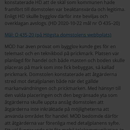
konstaterade HD att de skäl som kommunen hade
framfört till domstolen var beaktansvärda och legitima.
Enligt HD skulle bygglov därför inte beviljas och
överklagan avslogs. (HD 2020-10-22 mål nr Ö 435–20)
Mål: Ö 435-20 (på Högsta domstolens webbplats)
MÖD har även prövat om bygglov kunde ges för en
telemast och en teknikbod på prickmark. Platsen var
planlagd för handel och både masten och boden skulle
placeras på mark som inte fick bebyggas, så kallad
prickmark. Domstolen konstaterade att åtgärderna
stred mot detaljplanen både när det gällde
markanvändningen och prickmarken. Med hänsyn till
den valda placeringen och den begränsade yta som
åtgärderna skulle uppta ansåg domstolen att
åtgärderna inte inkräktade på möjligheterna att
använda området för handel. MÖD bedömde därför
att åtgärderna var förenliga med detaljplanens syfte.