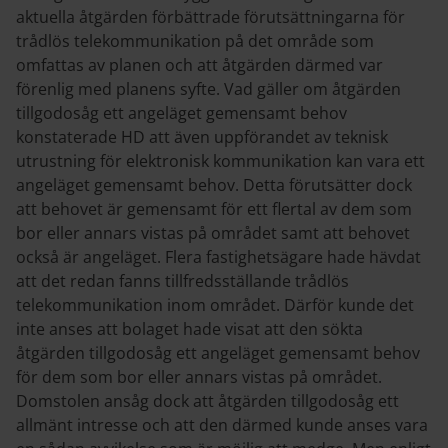
aktuella åtgärden förbättrade förutsättningarna för
trådlös telekommunikation på det område som
omfattas av planen och att åtgärden därmed var
förenlig med planens syfte. Vad gäller om åtgärden
tillgodosåg ett angeläget gemensamt behov
konstaterade HD att även uppförandet av teknisk
utrustning för elektronisk kommunikation kan vara ett
angeläget gemensamt behov. Detta förutsätter dock
att behovet är gemensamt för ett flertal av dem som
bor eller annars vistas på området samt att behovet
också är angeläget. Flera fastighetsägare hade hävdat
att det redan fanns tillfredsställande trådlös
telekommunikation inom området. Därför kunde det
inte anses att bolaget hade visat att den sökta
åtgärden tillgodosåg ett angeläget gemensamt behov
för dem som bor eller annars vistas på området.
Domstolen ansåg dock att åtgärden tillgodosåg ett
allmänt intresse och att den därmed kunde anses vara