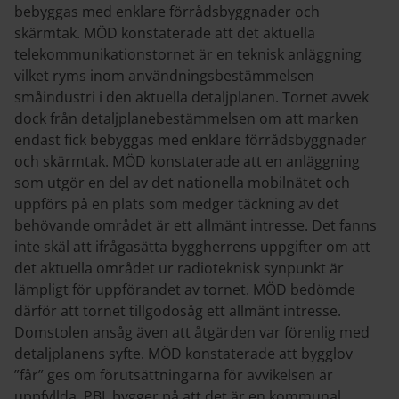
bebyggas med enklare förrådsbyggnader och
skärmtak. MÖD konstaterade att det aktuella
telekommunikationstornet är en teknisk anläggning
vilket ryms inom användningsbestämmelsen
småindustri i den aktuella detaljplanen. Tornet avvek
dock från detaljplanebestämmelsen om att marken
endast fick bebyggas med enklare förrådsbyggnader
och skärmtak. MÖD konstaterade att en anläggning
som utgör en del av det nationella mobilnätet och
uppförs på en plats som medger täckning av det
behövande området är ett allmänt intresse. Det fanns
inte skäl att ifrågasätta byggherrens uppgifter om att
det aktuella området ur radioteknisk synpunkt är
lämpligt för uppförandet av tornet. MÖD bedömde
därför att tornet tillgodosåg ett allmänt intresse.
Domstolen ansåg även att åtgärden var förenlig med
detaljplanens syfte. MÖD konstaterade att bygglov
”får” ges om förutsättningarna för avvikelsen är
uppfyllda. PBL bygger på att det är en kommunal