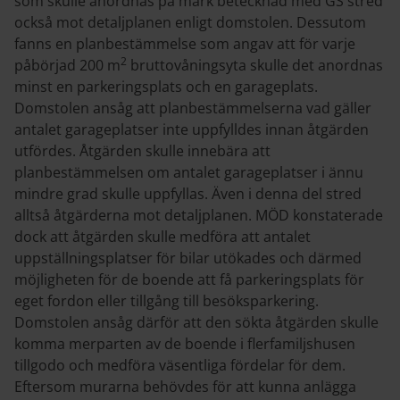
som skulle anordnas på mark betecknad med GS stred
också mot detaljplanen enligt domstolen. Dessutom
fanns en planbestämmelse som angav att för varje
2
påbörjad 200 m
bruttovåningsyta skulle det anordnas
minst en parkeringsplats och en garageplats.
Domstolen ansåg att planbestämmelserna vad gäller
antalet garageplatser inte uppfylldes innan åtgärden
utfördes. Åtgärden skulle innebära att
planbestämmelsen om antalet garageplatser i ännu
mindre grad skulle uppfyllas. Även i denna del stred
alltså åtgärderna mot detaljplanen. MÖD konstaterade
dock att åtgärden skulle medföra att antalet
uppställningsplatser för bilar utökades och därmed
möjligheten för de boende att få parkeringsplats för
eget fordon eller tillgång till besöksparkering.
Domstolen ansåg därför att den sökta åtgärden skulle
komma merparten av de boende i flerfamiljshusen
tillgodo och medföra väsentliga fördelar för dem.
Eftersom murarna behövdes för att kunna anlägga