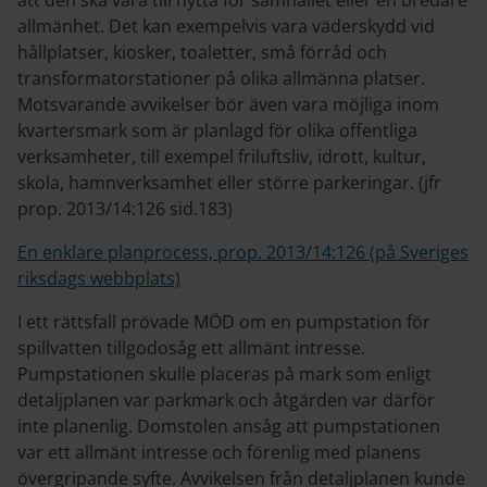
att den ska vara till nytta för samhället eller en bredare
allmänhet. Det kan exempelvis vara väderskydd vid
hållplatser, kiosker, toaletter, små förråd och
transformatorstationer på olika allmänna platser.
Motsvarande avvikelser bör även vara möjliga inom
kvartersmark som är planlagd för olika offentliga
verksamheter, till exempel friluftsliv, idrott, kultur,
skola, hamnverksamhet eller större parkeringar. (jfr
prop. 2013/14:126 sid.183)
En enklare planprocess, prop. 2013/14:126 (på Sveriges
riksdags webbplats)
I ett rättsfall prövade MÖD om en pumpstation för
spillvatten tillgodosåg ett allmänt intresse.
Pumpstationen skulle placeras på mark som enligt
detaljplanen var parkmark och åtgärden var därför
inte planenlig. Domstolen ansåg att pumpstationen
var ett allmänt intresse och förenlig med planens
övergripande syfte. Avvikelsen från detaljplanen kunde