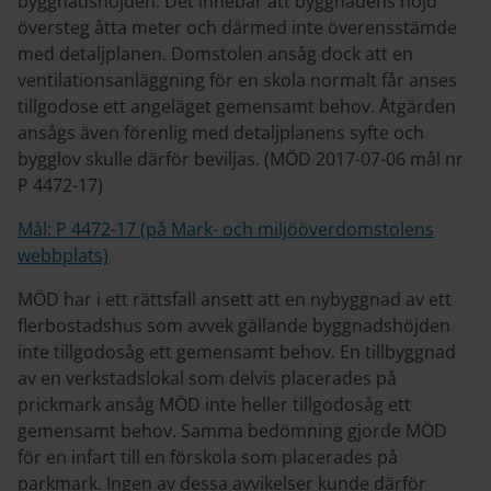
byggnadshöjden. Det innebär att byggnadens höjd
översteg åtta meter och därmed inte överensstämde
med detaljplanen. Domstolen ansåg dock att en
ventilationsanläggning för en skola normalt får anses
tillgodose ett angeläget gemensamt behov. Åtgärden
ansågs även förenlig med detaljplanens syfte och
bygglov skulle därför beviljas. (MÖD 2017-07-06 mål nr
P 4472-17)
Mål: P 4472-17 (på Mark- och miljööverdomstolens
webbplats)
MÖD har i ett rättsfall ansett att en nybyggnad av ett
flerbostadshus som avvek gällande byggnadshöjden
inte tillgodosåg ett gemensamt behov. En tillbyggnad
av en verkstadslokal som delvis placerades på
prickmark ansåg MÖD inte heller tillgodosåg ett
gemensamt behov. Samma bedömning gjorde MÖD
för en infart till en förskola som placerades på
parkmark. Ingen av dessa avvikelser kunde därför