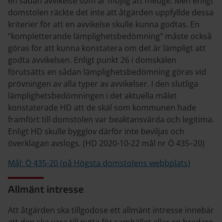
en sådan avvikelse som är möjlig att medge. Men enligt
domstolen räckte det inte att åtgärden uppfyllde dessa
kriterier för att en avvikelse skulle kunna godtas. En
”kompletterande lämplighetsbedömning” måste också
göras för att kunna konstatera om det är lämpligt att
godta avvikelsen. Enligt punkt 26 i domskälen
förutsätts en sådan lämplighetsbedömning göras vid
prövningen av alla typer av avvikelser. I den slutliga
lämplighetsbedömningen i det aktuella målet
konstaterade HD att de skäl som kommunen hade
framfört till domstolen var beaktansvärda och legitima.
Enligt HD skulle bygglov därför inte beviljas och
överklagan avslogs. (HD 2020-10-22 mål nr Ö 435–20)
Mål: Ö 435-20 (på Högsta domstolens webbplats)
Allmänt intresse
Att åtgärden ska tillgodose ett allmänt intresse innebär