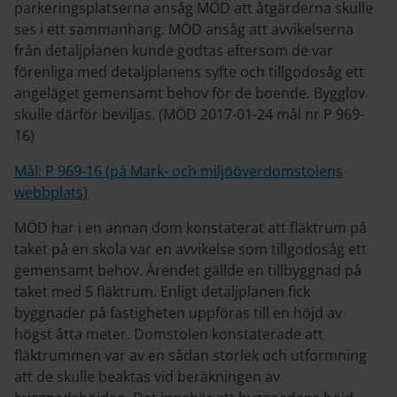
parkeringsplatserna ansåg MÖD att åtgärderna skulle
ses i ett sammanhang. MÖD ansåg att avvikelserna
från detaljplanen kunde godtas eftersom de var
förenliga med detaljplanens syfte och tillgodosåg ett
angeläget gemensamt behov för de boende. Bygglov
skulle därför beviljas. (MÖD 2017-01-24 mål nr P 969-
16)
Mål: P 969-16 (på Mark- och miljööverdomstolens
webbplats)
MÖD har i en annan dom konstaterat att fläktrum på
taket på en skola var en avvikelse som tillgodosåg ett
gemensamt behov. Ärendet gällde en tillbyggnad på
taket med 5 fläktrum. Enligt detaljplanen fick
byggnader på fastigheten uppföras till en höjd av
högst åtta meter. Domstolen konstaterade att
fläktrummen var av en sådan storlek och utformning
att de skulle beaktas vid beräkningen av