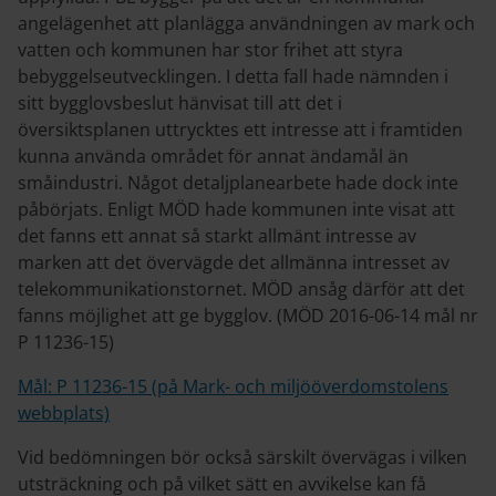
angelägenhet att planlägga användningen av mark och
vatten och kommunen har stor frihet att styra
bebyggelseutvecklingen. I detta fall hade nämnden i
sitt bygglovsbeslut hänvisat till att det i
översiktsplanen uttrycktes ett intresse att i framtiden
kunna använda området för annat ändamål än
småindustri. Något detaljplanearbete hade dock inte
påbörjats. Enligt MÖD hade kommunen inte visat att
det fanns ett annat så starkt allmänt intresse av
marken att det övervägde det allmänna intresset av
telekommunikationstornet. MÖD ansåg därför att det
fanns möjlighet att ge bygglov. (MÖD 2016-06-14 mål nr
P 11236-15)
Mål: P 11236-15 (på Mark- och miljööverdomstolens
webbplats)
Vid bedömningen bör också särskilt övervägas i vilken
utsträckning och på vilket sätt en avvikelse kan få