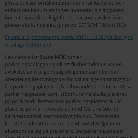
göras utifrån förhållandena i det enskilda fallet, och
enbart det faktum att ingen motsätter sig åtgärden
bör inte vara tillräckligt för att lov som avviker från
planen ska kunna ges. (jfr prop. 2013/14:126 sid.182)
En enklare planprocess, prop. 2013/14:126 (på Sveriges
riksdags webbplats)
I ett rättsfall prövade MÖD om en
parkeringsanläggning till ett flerbostadshus var en
avvikelse som tillgodosåg ett gemensamt behov.
Ärendet gällde rivningslov för två garage samt bygglov
för parkeringsplatser och tillhörande stödmurar. Vissa
parkeringsplatser samt stödmurarna skulle placeras
på prickmark. Resterande parkeringsplatser skulle
placeras på mark betecknad med GS, område för
garageändamål, sammanbyggda hus. Domstolen
konstaterade att murarna stred mot detaljplanen
eftersom de låg på prickmark. De parkeringsplatser