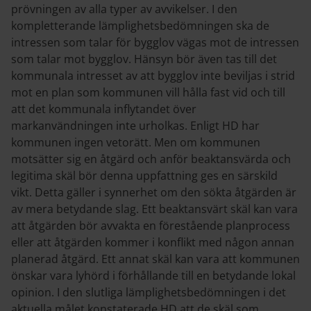
prövningen av alla typer av avvikelser. I den
kompletterande lämplighetsbedömningen ska de
intressen som talar för bygglov vägas mot de intressen
som talar mot bygglov. Hänsyn bör även tas till det
kommunala intresset av att bygglov inte beviljas i strid
mot en plan som kommunen vill hålla fast vid och till
att det kommunala inflytandet över
markanvändningen inte urholkas. Enligt HD har
kommunen ingen vetorätt. Men om kommunen
motsätter sig en åtgärd och anför beaktansvärda och
legitima skäl bör denna uppfattning ges en särskild
vikt. Detta gäller i synnerhet om den sökta åtgärden är
av mera betydande slag. Ett beaktansvärt skäl kan vara
att åtgärden bör avvakta en förestående planprocess
eller att åtgärden kommer i konflikt med någon annan
planerad åtgärd. Ett annat skäl kan vara att kommunen
önskar vara lyhörd i förhållande till en betydande lokal
opinion. I den slutliga lämplighetsbedömningen i det
aktuella målet konstaterade HD att de skäl som