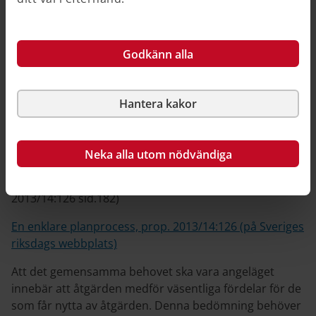
ett miljöhus. Att behovet ska vara gemensamt innebär
att åtgärden inte enbart ska vara till nytta för en eller
några få personer. En åtgärd som tillgodoser ett behov
Godkänn alla
för ett enstaka en- eller tvåbostadshus kan inte
medges med stöd av denna bestämmelse. Om
åtgärden avser att tillgodose ett angeläget behov som
Hantera kakor
är gemensamt för boende i flera en- eller
tvåbostadshus, bör det emellertid vara möjligt att
medge en avvikelse. Ett exempel på en sådan åtgärd är
Neka alla utom nödvändiga
gemensamma förråd eller garage som uppförs för att
användas av flera husägare gemensamt. (jfr prop.
2013/14:126 sid.182)
En enklare planprocess, prop. 2013/14:126 (på Sveriges
riksdags webbplats)
Att det gemensamma behovet ska vara angeläget
innebär att åtgärden medför väsentliga fördelar för de
som får nytta av åtgärden. Denna bedömning behöver