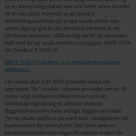
av en återvinningsstation kan inte heller anses bunden
till en viss plats. Intresset av att placera
återvinningsstationen på torget kunde därför inte
anses väga tyngre än det allmänna intresset av ett
tilltalande stadsrum. MÖD ansåg därför att nämnden
haft stöd för att avslå ansökan om bygglov. (MÖD 2018-
04-19 mål nr P 7633-17)
Mål: P 7633-17 (på Mark- och miljööverdomstolens
webbplats)
I en annan dom från MÖD prövades också vad
begreppet ”får” innebär. I domen prövades om ett 30
meter högt telekommunikationstorn och ett
teknikskåp tillgodosåg ett allmänt intresse.
Byggnadsnämnden hade avslagit bygglovsansökan.
Tornet skulle uppföras på mark som i detaljplanen var
kvartersmark för småindustri. Det fanns även en
planbestämmelse som angav att marken endast får