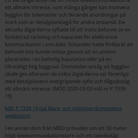
Ett väl fungerande nät för mobil telekommunikation är
ett allmänt intresse, som många gånger kan motivera
bygglov för telemaster och liknande anordningar på
mark som är detaljplanelagd för andra ändamål. De
aktuella åtgärderna syftade till att möta behovet av en
förbättrad täckning och kapacitet för elektronisk
kommunikation i området. Sökanden hade förklarat att
behovet inte kunde mötas genom att en antenn
placerades i en befintlig basstation eller på en
tillräckligt hög byggnad. Domstolen ansåg att bygglov
skulle ges eftersom de sökta åtgärderna var förenliga
med detaljplanens övergripande syfte och tillgodosåg
ett allmänt intresse. (MÖD 2020-03-03 mål nr P 7339-
19)
Mål: P 7339-19 (på Mark- och miljööverdomstolens
webbplats)
I en annan dom från MÖD prövades om ett 30 meter
högt telekommunikationstorn och ett teknikskåp