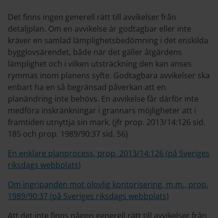
Det finns ingen generell rätt till avvikelser från
detaljplan. Om en avvikelse är godtagbar eller inte
kräver en samlad lämplighetsbedömning i det enskilda
bygglovsärendet, både när det gäller åtgärdens
lämplighet och i vilken utsträckning den kan anses
rymmas inom planens syfte. Godtagbara avvikelser ska
enbart ha en så begränsad påverkan att en
planändring inte behövs. En avvikelse får därför inte
medföra inskränkningar i grannars möjligheter att i
framtiden utnyttja sin mark. (jfr prop. 2013/14:126 sid.
185 och prop. 1989/90:37 sid. 56)
En enklare planprocess, prop. 2013/14:126 (på Sveriges
riksdags webbplats)
Om ingripanden mot olovlig kontorisering, m.m., prop.
1989/90:37 (på Sveriges riksdags webbplats)
Att det inte finns någon generell rätt till avvikelser från