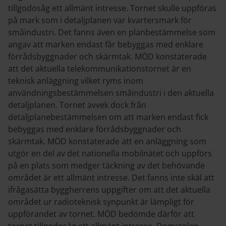
tillgodosåg ett allmänt intresse. Tornet skulle uppföras
på mark som i detaljplanen var kvartersmark för
småindustri. Det fanns även en planbestämmelse som
angav att marken endast får bebyggas med enklare
förrådsbyggnader och skärmtak. MÖD konstaterade
att det aktuella telekommunikationstornet är en
teknisk anläggning vilket ryms inom
användningsbestämmelsen småindustri i den aktuella
detaljplanen. Tornet avvek dock från
detaljplanebestämmelsen om att marken endast fick
bebyggas med enklare förrådsbyggnader och
skärmtak. MÖD konstaterade att en anläggning som
utgör en del av det nationella mobilnätet och uppförs
på en plats som medger täckning av det behövande
området är ett allmänt intresse. Det fanns inte skäl att
ifrågasätta byggherrens uppgifter om att det aktuella
området ur radioteknisk synpunkt är lämpligt för
uppförandet av tornet. MÖD bedömde därför att