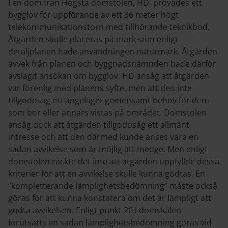
I en dom från Högsta domstolen, HD, prövades ett
bygglov för uppförande av ett 36 meter högt
telekommunikationstorn med tillhörande teknikbod.
Åtgärden skulle placeras på mark som enligt
detaljplanen hade användningen naturmark. Åtgärden
avvek från planen och byggnadsnämnden hade därför
avslagit ansökan om bygglov. HD ansåg att åtgärden
var förenlig med planens syfte, men att den inte
tillgodosåg ett angeläget gemensamt behov för dem
som bor eller annars vistas på området. Domstolen
ansåg dock att åtgärden tillgodosåg ett allmänt
intresse och att den därmed kunde anses vara en
sådan avvikelse som är möjlig att medge. Men enligt
domstolen räckte det inte att åtgärden uppfyllde dessa
kriterier för att en avvikelse skulle kunna godtas. En
”kompletterande lämplighetsbedömning” måste också
göras för att kunna konstatera om det är lämpligt att
godta avvikelsen. Enligt punkt 26 i domskälen
förutsätts en sådan lämplighetsbedömning göras vid