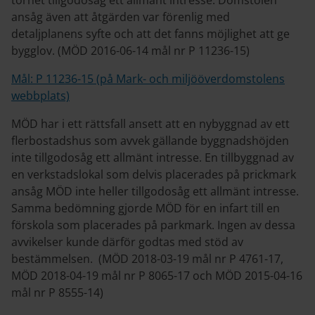
tornet tillgodosåg ett allmänt intresse. Domstolen
ansåg även att åtgärden var förenlig med
detaljplanens syfte och att det fanns möjlighet att ge
bygglov. (MÖD 2016-06-14 mål nr P 11236-15)
Mål: P 11236-15 (på Mark- och miljööverdomstolens
webbplats)
MÖD har i ett rättsfall ansett att en nybyggnad av ett
flerbostadshus som avvek gällande byggnadshöjden
inte tillgodosåg ett allmänt intresse. En tillbyggnad av
en verkstadslokal som delvis placerades på prickmark
ansåg MÖD inte heller tillgodosåg ett allmänt intresse.
Samma bedömning gjorde MÖD för en infart till en
förskola som placerades på parkmark. Ingen av dessa
avvikelser kunde därför godtas med stöd av
bestämmelsen. (MÖD 2018-03-19 mål nr P 4761-17,
MÖD 2018-04-19 mål nr P 8065-17 och MÖD 2015-04-16
mål nr P 8555-14)