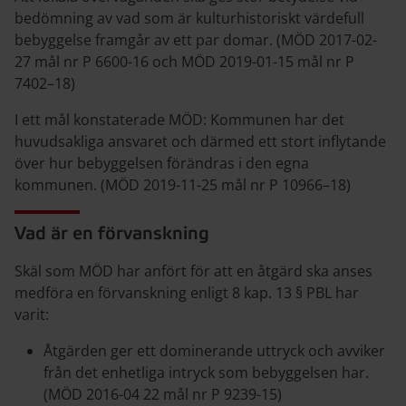
bedömning av vad som är kulturhistoriskt värdefull
bebyggelse framgår av ett par domar. (MÖD 2017-02-
27 mål nr P 6600-16 och MÖD 2019-01-15 mål nr P
7402–18)
I ett mål konstaterade MÖD: Kommunen har det
huvudsakliga ansvaret och därmed ett stort inflytande
över hur bebyggelsen förändras i den egna
kommunen. (MÖD 2019-11-25 mål nr P 10966–18)
Vad är en förvanskning
Skäl som MÖD har anfört för att en åtgärd ska anses
medföra en förvanskning enligt 8 kap. 13 § PBL har
varit:
Åtgärden ger ett dominerande uttryck och avviker
från det enhetliga intryck som bebyggelsen har.
(MÖD 2016-04 22 mål nr P 9239-15)