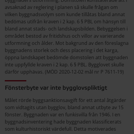
byggnaders utformning. Domstolen konstaterade att i
avsaknad av reglering i planen så skulle frågan om
vilken byggnadsvolym som kunde tillåtas bland annat
bedömas utifrån kraven i 2 kap. 6 § PBL om hänsyn till
bland annat stads- och landskapsbilden. Bebyggelsen i
området bestod av fritidshus och villor av varierande
utformning och ålder. Mot bakgrund av den föreslagna
byggnadens storlek och dess placering i det karga,
öppna landskapet bedömde domstolen att byggnaden
inte uppfyllde kraven i 2 kap. 6 § PBL. Bygglovet skulle
därför upphävas. (MÖD 2020‑12‑02 mål nr P 7611‑19)
Fönsterbyte var inte bygglovspliktigt
Målet rörde byggsanktionsavgift för ett antal åtgärder
som vidtagits utan bygglov, bland annat utbyte av 15
fönster. Byggnaden var en funkisvilla från 1946. I en
byggnadsinventering hade byggnaden klassificerats
som kulturhistoriskt värdefull. Detta motiverades