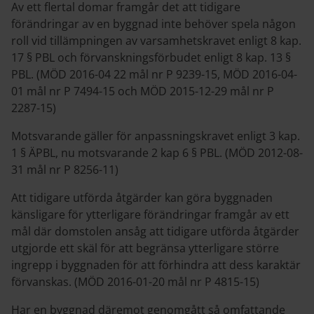
Av ett flertal domar framgår det att tidigare
förändringar av en byggnad inte behöver spela någon
roll vid tillämpningen av varsamhetskravet enligt 8 kap.
17 § PBL och förvanskningsförbudet enligt 8 kap. 13 §
PBL. (MÖD 2016-04 22 mål nr P 9239-15, MÖD 2016-04-
01 mål nr P 7494-15 och MÖD 2015-12-29 mål nr P
2287-15)
Motsvarande gäller för anpassningskravet enligt 3 kap.
1 § ÄPBL, nu motsvarande 2 kap 6 § PBL. (MÖD 2012-08-
31 mål nr P 8256-11)
Att tidigare utförda åtgärder kan göra byggnaden
känsligare för ytterligare förändringar framgår av ett
mål där domstolen ansåg att tidigare utförda åtgärder
utgjorde ett skäl för att begränsa ytterligare större
ingrepp i byggnaden för att förhindra att dess karaktär
förvanskas. (MÖD 2016-01-20 mål nr P 4815-15)
Har en byggnad däremot genomgått så omfattande