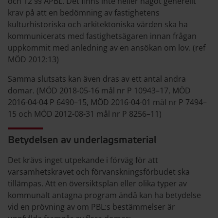
och 12 §§ ÄPBL. Det finns inte heller något generellt
krav på att en bedömning av fastighetens
kulturhistoriska och arkitektoniska värden ska ha
kommunicerats med fastighetsägaren innan frågan
uppkommit med anledning av en ansökan om lov. (ref
MÖD 2012:13)
Samma slutsats kan även dras av ett antal andra
domar. (MÖD 2018-05-16 mål nr P 10943–17, MÖD
2016-04-04 P 6490–15, MÖD 2016-04-01 mål nr P 7494–
15 och MÖD 2012-08-31 mål nr P 8256–11)
Betydelsen av underlagsmaterial
Det krävs inget utpekande i förväg för att
varsamhetskravet och förvanskningsförbudet ska
tillämpas. Att en översiktsplan eller olika typer av
kommunalt antagna program ändå kan ha betydelse
vid en prövning av om PBL:s bestämmelser är