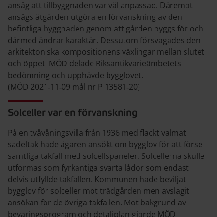
ansåg att tillbyggnaden var väl anpassad. Däremot
ansågs åtgärden utgöra en förvanskning av den
befintliga byggnaden genom att gården byggs för och
därmed ändrar karaktär. Dessutom försvagades den
arkitektoniska kompositionens växlingar mellan slutet
och öppet. MÖD delade Riksantikvarieämbetets
bedömning och upphävde bygglovet.
(MÖD 2021‑11‑09 mål nr P 13581‑20)
Solceller var en förvanskning
På en tvåvåningsvilla från 1936 med flackt valmat
sadeltak hade ägaren ansökt om bygglov för att förse
samtliga takfall med solcellspaneler. Solcellerna skulle
utformas som fyrkantiga svarta lådor som endast
delvis utfyllde takfallen. Kommunen hade beviljat
bygglov för solceller mot trädgården men avslagit
ansökan för de övriga takfallen. Mot bakgrund av
bevaringsprogram och detaljplan gjorde MÖD