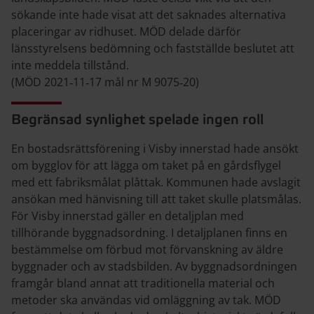
sökande inte hade visat att det saknades alternativa
placeringar av ridhuset. MÖD delade därför
länsstyrelsens bedömning och fastställde beslutet att
inte meddela tillstånd.
(MÖD 2021‑11‑17 mål nr M 9075‑20)
Begränsad synlighet spelade ingen roll
En bostadsrättsförening i Visby innerstad hade ansökt
om bygglov för att lägga om taket på en gårdsflygel
med ett fabriksmålat plåttak. Kommunen hade avslagit
ansökan med hänvisning till att taket skulle platsmålas.
För Visby innerstad gäller en detaljplan med
tillhörande byggnadsordning. I detaljplanen finns en
bestämmelse om förbud mot förvanskning av äldre
byggnader och av stadsbilden. Av byggnadsordningen
framgår bland annat att traditionella material och
metoder ska användas vid omläggning av tak. MÖD