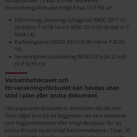
hänsynskravet i 2 kap. 6 § PBL respektive
förvanskningsförbudet enligt 8 kap.13 § PBL är:
Utformning, placering nybyggnad (MÖD 2017-02-
03 mål nr P 4278-16 och MÖD 2015-03-26 mål nr P
6634-14)
Parkeringsplats (MÖD 2015-04-09 mål nr P 8223-
14)
Serveringsterrass/balkong (MÖD 2016-04-22 mål
nr P 9239-15)
Varsamhetskravet och
förvanskningsförbudet kan hävdas utan
stöd i plan eller andra dokument
I ett avgörande konstaterar domstolen att det inte
finns något krav på att byggnader ska vara skyddade
som byggnadsminnen eller enligt detaljplan för att
kunna åtnjuta skydd enligt bestämmelserna i 3 kap. 10