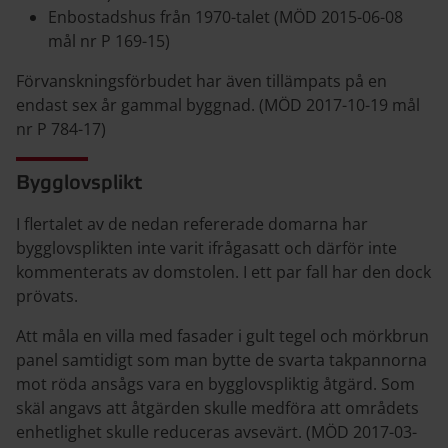
Enbostadshus från 1970-talet (MÖD 2015-06-08
mål nr P 169-15)
Förvanskningsförbudet har även tillämpats på en
endast sex år gammal byggnad. (MÖD 2017-10-19 mål
nr P 784-17)
Bygglovsplikt
I flertalet av de nedan refererade domarna har
bygglovsplikten inte varit ifrågasatt och därför inte
kommenterats av domstolen. I ett par fall har den dock
prövats.
Att måla en villa med fasader i gult tegel och mörkbrun
panel samtidigt som man bytte de svarta takpannorna
mot röda ansågs vara en bygglovspliktig åtgärd. Som
skäl angavs att åtgärden skulle medföra att områdets
enhetlighet skulle reduceras avsevärt. (MÖD 2017-03-