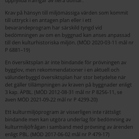
uppfyllda framgår av flera domar:
Krav på hänsyn till miljömässiga värden som kommit
till uttryck i en antagen plan eller i ett
bevarandeprogram har särskild tyngd vid
bedömningen av om en byggnad kan anses anpassad
till den kulturhistoriska miljön. (MÖD 2020-03-11 mål nr
P 6881–19)
En översiktsplan är inte bindande för prövningen av
bygglov, men rekommendationer i en aktuell och
välunderbyggd översiktsplan har stor betydelse när
det gäller tillämpningen av kraven på byggnader enligt
3 kap. ÄPBL. (MÖD 2012-08-31 mål nr P 8256-11, se
även MÖD 2021‑09‑22 mål nr P 4299‑20)
Ett kulturmiljöprogram är visserligen inte rättsligt
bindande men kan utgöra underlag för bedömning av
kulturmiljöfrågan i samband med prövning av ärenden
enligt PBL. (MÖD 2017-06-02 mål nr P 479-17)