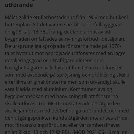
utförande
Målet gällde ett flerbostadshus från 1906 med butiker i
bottenplan. Att det var en särskilt värdefull byggnad
enligt 8 kap. 13 PBL framgick bland annat av att
byggnaden omfattades av rivningsförbud i detaljplan.
De ursprungliga spröjsade fönsterna hade på 1970-
talet bytts ut mot ospröjsade träfönster med en lägre
detaljeringsgrad och kraftigare dimensioner.
Fastighetsägaren ville byta ut fönsterna mot fönster
som med avseende på spröjsning och profilering skulle
efterlikna originalfönsterna men som utvändigt skulle
vara klädda med aluminium. Kommunen avslog
bygglovsansökan med hänvisning till att fönsterna
skulle utföras i trä. MÖD konstaterade att åtgärden
skulle jämföras med det befintliga utförandet, och med
den utgångspunkten kunde åtgärden inte anses strida
mot förvanskningsförbudet eller varsamhetskravet
enligt 8 kap. 13 och 17 §§ PBL. (MÖD 2021-06-16 mål nr