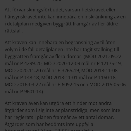
Att förvanskningsförbudet, varsamhetskravet eller
hänsynskravet inte kan innebära en inskränkning av en
i detaljplan medgiven byggrätt framgår av fler äldre
rättsfall.
Att kraven kan innebära en begränsning av tillåten
volym i de fall detaljplanen inte har tagit ställning till
byggrätten framgår av flera domar. (MÖD 2021‑09‑22
mål nr P 4299‑20, MÖD 2020-12-09 mål nr P 12175-19,
MÖD 2020‑11‑20 mål nr P 3265‑19, MÖD 2018-11-08
mål nr P 148-18, MÖD 2018-11-01 mål nr P 1160-18,
MÖD 2016-03-22 mål nr P 6092-15 och MÖD 2015-05-06
mål nr P 9601-14).
Att kraven även kan utgöra ett hinder mot andra
åtgärder som i sig inte är planstridiga, men som inte
har reglerats i planen framgår av ett antal domar.
Åtgärder som har bedömts inte uppfylla