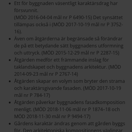
Ett för byggnaden väsentligt karaktärsdrag har
försvunnit.
(MÖD 2016-04-04 mål nr P 6490-15) Det synsättet
tillämpas också i (MÖD 2017-10-19 mål nr P 3752-
16).
Även om åtgärderna är begränsade så förändrar
de på ett betydande sätt byggnadens utformning
och uttryck. (MÖD 2015-12-29 mål nr P 2287-15)
Åtgärden medför ett främmande inslag för
taklandskapet och byggnadens arkitektur. (MÖD
2014-09-23 mål nr P 2767-14)
Åtgärden skapar en volym som bryter den strama
och karaktärsgivande fasaden. (MÖD 2017-10-19
mål nr P 784-17)
Åtgärden påverkar byggnadens fasadkomposition
menligt. (MÖD 2018-11-06 mål nr P 1874–18 och
MÖD 2018-11-30 mål nr P 9494-17)
Gårdens karaktär ändras genom att gården byggs
för. Den arkitektoniska kompositionens växlingar