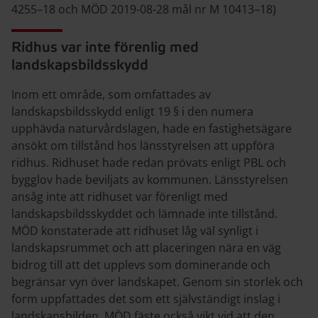
4255–18 och MÖD 2019-08-28 mål nr M 10413–18)
Ridhus var inte förenlig med
landskapsbildsskydd
Inom ett område, som omfattades av
landskapsbildsskydd enligt 19 § i den numera
upphävda naturvårdslagen, hade en fastighetsägare
ansökt om tillstånd hos länsstyrelsen att uppföra
ridhus. Ridhuset hade redan prövats enligt PBL och
bygglov hade beviljats av kommunen. Länsstyrelsen
ansåg inte att ridhuset var förenligt med
landskapsbildsskyddet och lämnade inte tillstånd.
MÖD konstaterade att ridhuset låg väl synligt i
landskapsrummet och att placeringen nära en väg
bidrog till att det upplevs som dominerande och
begränsar vyn över landskapet. Genom sin storlek och
form uppfattades det som ett självständigt inslag i
landskapsbilden. MÖD fäste också vikt vid att den