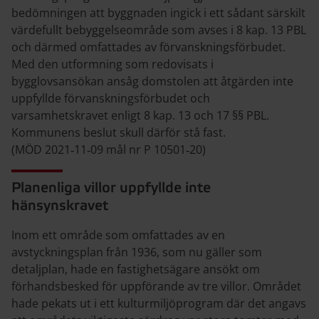
bedömningen att byggnaden ingick i ett sådant särskilt
värdefullt bebyggelseområde som avses i 8 kap. 13 PBL
och därmed omfattades av förvanskningsförbudet.
Med den utformning som redovisats i
bygglovsansökan ansåg domstolen att åtgärden inte
uppfyllde förvanskningsförbudet och
varsamhetskravet enligt 8 kap. 13 och 17 §§ PBL.
Kommunens beslut skull därför stå fast.
(MÖD 2021‑11‑09 mål nr P 10501‑20)
Planenliga villor uppfyllde inte
hänsynskravet
Inom ett område som omfattades av en
avstyckningsplan från 1936, som nu gäller som
detaljplan, hade en fastighetsägare ansökt om
förhandsbesked för uppförande av tre villor. Området
hade pekats ut i ett kulturmiljöprogram där det angavs