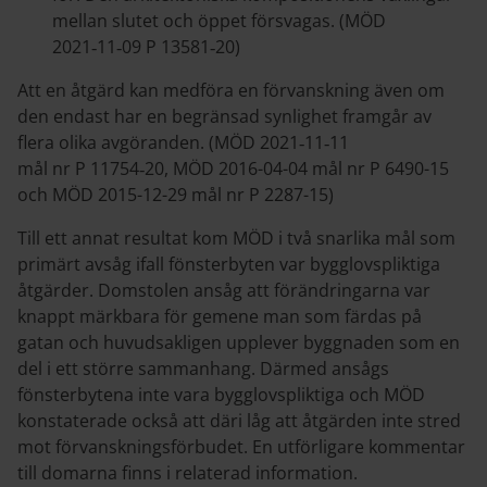
mellan slutet och öppet försvagas. (MÖD
2021‑11‑09 P 13581‑20)
Att en åtgärd kan medföra en förvanskning även om
den endast har en begränsad synlighet framgår av
flera olika avgöranden. (MÖD 2021‑11‑11
mål nr P 11754‑20, MÖD 2016-04-04 mål nr P 6490-15
och MÖD 2015-12-29 mål nr P 2287-15)
Till ett annat resultat kom MÖD i två snarlika mål som
primärt avsåg ifall fönsterbyten var bygglovspliktiga
åtgärder. Domstolen ansåg att förändringarna var
knappt märkbara för gemene man som färdas på
gatan och huvudsakligen upplever byggnaden som en
del i ett större sammanhang. Därmed ansågs
fönsterbytena inte vara bygglovspliktiga och MÖD
konstaterade också att däri låg att åtgärden inte stred
mot förvanskningsförbudet. En utförligare kommentar
till domarna finns i relaterad information.