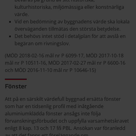
kulturhistoriska, miljömässiga eller konstnärliga
värde.
Vid en bedömning av byggnadens värde ska lokala
överväganden tillmätas den största betydelse.
Det behövs intet stöd i detaljplan för att avslå en
begäran om rivningslov.
(MÖD 2018-02-16 mål nr P 6099-17, MÖD 2017-10-18
mål nr P 10511-16, MÖD 2017-02-27 mål nr P 6600-16
och MÖD 2016-11-10 mål nr P 10646-15)
Fönster
Att på en särskilt värdefull byggnad ersätta fönster
som har en tidsenlig profil med inåtgående
aluminiumklädda fönster ansågs inte följa
förvanskningsförbudet och uppfylla varsamhetskravet
enligt 8 kap. 13 och 17 §§ PBL. Ansökan var föranledd
av att det fanns ett föreläggande om