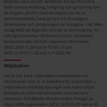
bedömts vara särskilt värdefulla. De nya fönstrena
hade samma indelning, hängning och spröjsning som
de tidigare. Jämfört med de tidigare var de ny
aluminiumklädda, hade grövre och klumpigare
dimensioner och spröjsningen var löstagbar. I de fallen
ansåg MÖD att åtgärden inte var en förvanskning. En
utförlig kommentar till domarna finns i Boverkets
kommenterade rättsfall i relaterad information.
(MÖD 2019 11‑28 mål nr P2166‑19 och
MÖD nr 2019‑11‑28 mål nr P 5260‑19)
Miljöbalken
Det är inte bara miljöbalkens bestämmelse om
riksintressen som är av betydelse för kulturmiljön. I
miljöbalkens miljöbegrepp ingår även kulturmiljön.
Exempel på andra bestämmelser som kan vara
relevanta i förhållande till kulturmiljön framgår av
några MÖD-avgöranden. (MÖD 2019-03-07 mål nr M