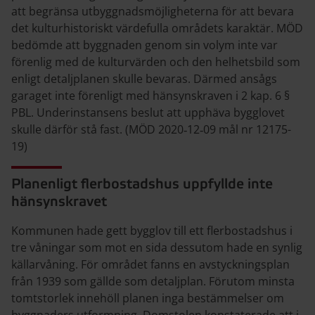
att begränsa utbyggnadsmöjligheterna för att bevara
det kulturhistoriskt värdefulla områdets karaktär. MÖD
bedömde att byggnaden genom sin volym inte var
förenlig med de kulturvärden och den helhetsbild som
enligt detaljplanen skulle bevaras. Därmed ansågs
garaget inte förenligt med hänsynskraven i 2 kap. 6 §
PBL. Underinstansens beslut att upphäva bygglovet
skulle därför stå fast. (MÖD 2020‑12‑09 mål nr 12175-
19)
Planenligt flerbostadshus uppfyllde inte
hänsynskravet
Kommunen hade gett bygglov till ett flerbostadshus i
tre våningar som mot en sida dessutom hade en synlig
källarvåning. För området fanns en avstyckningsplan
från 1939 som gällde som detaljplan. Förutom minsta
tomtstorlek innehöll planen inga bestämmelser om