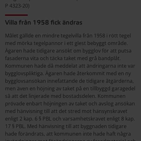
P 4323-20)
Villa från 1958 fick ändras
Målet gällde en mindre tegelvilla från 1958 i rött tegel
med mörka tegelpannor i ett glest bebyggt område.
Ägaren hade tidigare ansökt om bygglov för att putsa
fasaderna vita och täcka taket med grå bandplåt.
Kommunen hade då meddelat att ändringarna inte var
bygglovspliktiga. Ägaren hade återkommit med en ny
bygglovsansökan innefattande de tidigare åtgärderna,
men även en höjning av taket på en tillbyggd garagedel
så att det linjerade med bostadsdelen. Kommunen
prövade enbart höjningen av taket och avslog ansökan
med hänvisning till att det stred mot hänsynskravet
enligt 2 kap. 6 § PBL och varsamhetskravet enligt 8 kap.
17 § PBL. Med hänvisning till att byggnaden tidigare
hade förändrats, att kommunen inte hade haft några