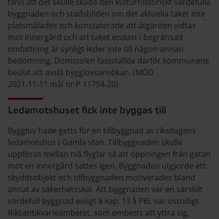
fann att det skulle skada den kulturhistoriskt värdefulla
byggnaden och stadsbilden om det aktuella taket inte
platsmålades och konstaterade att åtgärden vidtas
mot innergård och att taket endast i begränsad
omfattning är synligt leder inte till någon annan
bedömning. Domstolen fastställde därför kommunens
beslut att avslå bygglovsansökan. (MÖD
2021‑11‑11 mål nr P 11754‑20)
Ledamotshuset fick inte byggas till
Bygglov hade getts för en tillbyggnad av riksdagens
ledamotshus i Gamla stan. Tillbyggnaden skulle
uppföras mellan två flyglar så att öppningen från gatan
mot en innergård sattes igen. Byggnaden utgjorde ett
skyddsobjekt och tillbyggnaden motiverades bland
annat av säkerhetsskäl. Att byggnaden var en särskilt
värdefull byggnad enligt 8 kap. 13 § PBL var ostridigt.
Riksantikvarieämbetet, som ombetts att yttra sig,