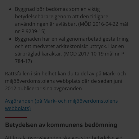
Byggnad bör bedömas som en viktig
betydelsebärare genom att den tidigare
användningen är avläsbar. (MÖD 2016-04-22 mål
nr P 9239-15)
Byggnaden har en väl genomarbetad gestaltning
och ett medvetet arkitektoniskt uttryck. Har en
särpräglad karaktär. (MÖD 2017-10-19 mål nr P
784-17)
Rättsfallen i sin helhet kan du ta del av på Mark- och
miljööverdomstolens webbplats där de sedan juni
2012 publicerar sina avgöranden.
Avgöranden (på Mark- och miljööverdomstolens
webbplats)
Betydelsen av kommunens bedömning
Att lokala överväganden ska ges stor betydelse vid