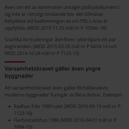
Även om ett av kommunen antaget policydokument i
sig inte är rättsligt bindande bör det tillmätas
betydelse vid bedömningen av om PBL:s krav är
uppfyllda. (MÖD 2019-11-25 mål nr P 10966–18)
Snarlika formuleringar återfinns i ytterligare ett par
avgöranden. (MÖD 2015-03-26 mål nr P 6634-14 och
MÖD 2014-10-28 mål nr P 7125-13)
Varsamhetskravet gäller även yngre
byggnader
Att varsamhetskravet även gäller förhållandevis
moderna byggnader framgår av flera domar. Exempel:
Radhus från 1980-talet (MÖD 2016-09-19 mål nr P
1123-16)
Flerbostadshus 1986 (MÖD 2016-04-01 mål nr P
7494-15)