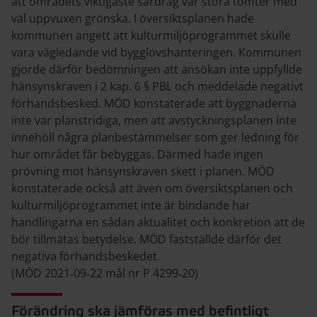
att områdets viktigaste särdrag var stora tomter med
väl uppvuxen grönska. I översiktsplanen hade
kommunen angett att kulturmiljöprogrammet skulle
vara vägledande vid bygglovshanteringen. Kommunen
gjorde därför bedömningen att ansökan inte uppfyllde
hänsynskraven i 2 kap. 6 § PBL och meddelade negativt
förhandsbesked. MÖD konstaterade att byggnaderna
inte var planstridiga, men att avstyckningsplanen inte
innehöll några planbestämmelser som ger ledning för
hur området får bebyggas. Därmed hade ingen
prövning mot hänsynskraven skett i planen. MÖD
konstaterade också att även om översiktsplanen och
kulturmiljöprogrammet inte är bindande har
handlingarna en sådan aktualitet och konkretion att de
bör tillmätas betydelse. MÖD fastställde därför det
negativa förhandsbeskedet.
(MÖD 2021‑09‑22 mål nr P 4299‑20)
Förändring ska jämföras med befintligt