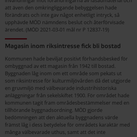
invändningar mot förändringarna av fasadmaterial och
att även den omkringliggande bebyggelsen hade
förändrats och inte gav något enhetligt intryck, så
upphävde MÖD nämndens beslut och återförvisade
ärendet. (MÖD 2021‑03‑01 mål nr P 12837‑19)
Magasin inom riksintresse fick bli bostad
Kommunen hade beviljat positivt förhandsbesked för
ombyggnad av ett magasin från 1942 till bostad.
Byggnaden låg inom om ett område som pekats ut
som riksintresse för kulturmiljövården då det utgjorde
en gruvmiljö med välbevarade industrihistoriska
anläggningar från sekelskiftet 1900. För området hade
kommunen tagit fram områdesbestämmelser med en
tillhörande byggnadsordning. MÖD gjorde
bedömningen att den aktuella byggnadens värde
främst låg i dess betydelse för områdets karaktär med
många välbevarade uthus, samt att det inte