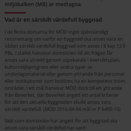
miljöbalken (MB) är medtagna.
Vad är en särskilt värdefull byggnad
I de flesta domarna för MÖD inget självständigt
resonemang om varför en byggnad ska anses vara en
sådan särskilt värdefull byggnad som avses i 8 kap 13 §
PBL. I stället hänvisar domstolen till att frågan får
anses vara utredd genom utpekande i översiktsplan,
kulturmiljöprogram eller andra typer av
underlagsmaterial eller genom yttrande från personer
eller institutioner som bedöms ha en kompetens inom
området. I ett mål hänvisar MÖD dock till ett yttrande
från Boverket, där Boverket angett ett antal kriterier
för att den aktuella byggnaden skulle anses vara
särskilt värdefull. (MÖD 2016-04-04 mål nr P 6490-15)
Skäl som domstolen har angett för att byggnad ska
anses vara särskilt värdefull har varit: