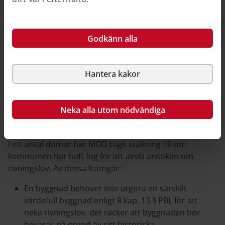
kulturhistoriskt värdefull miljö byta spröjsade fönster
till ospröjsade, bedömdes vara en bygglovspliktig
åtgärd. (MÖD 2015‑06‑08 mål nr P 169‑15)
Godkänn alla
Att i två 20-talsklassicerande flerbostadshus byta
fönster till nya med samma hängning, indelning och
spröjsning ansågs inte vara en bygglovspliktig åtgärd.
Hantera kakor
(MÖD 2019‑11‑28 P 2166‑19 och MÖD nr 2019‑11‑28
mål nr P 5260‑19)
Neka alla utom nödvändiga
Rivningslov
I ett antal domar har MÖD tagit ställning till om
kommunen har haft fog för att avslå ansökan om
rivningslov. Av dessa framgår:
En byggnad behöver inte utgöra en särskilt
värdefull byggnad enligt 8 kap. 13 § PBL för att
neka rivningslov, det räcker att byggnaden bör
bevaras på grund av sitt historiska,