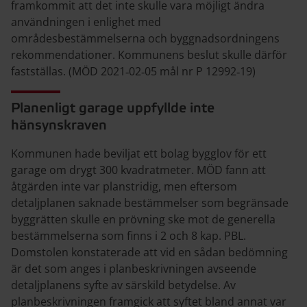
framkommit att det inte skulle vara möjligt ändra
användningen i enlighet med
områdesbestämmelserna och byggnadsordningens
rekommendationer. Kommunens beslut skulle därför
fastställas. (MÖD 2021‑02‑05 mål nr P 12992‑19)
Planenligt garage uppfyllde inte
hänsynskraven
Kommunen hade beviljat ett bolag bygglov för ett
garage om drygt 300 kvadratmeter. MÖD fann att
åtgärden inte var planstridig, men eftersom
detaljplanen saknade bestämmelser som begränsade
byggrätten skulle en prövning ske mot de generella
bestämmelserna som finns i 2 och 8 kap. PBL.
Domstolen konstaterade att vid en sådan bedömning
är det som anges i planbeskrivningen avseende
detaljplanens syfte av särskild betydelse. Av
planbeskrivningen framgick att syftet bland annat var