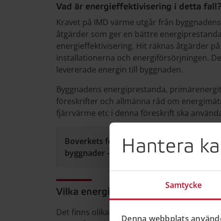
Vad är energieffektivisering i detta fall
Kravet på IMD värme utgår från byggnadens 
åtgärder som ger en bättre energiprestanda,
energieffektivisering. Hit räknas åtgärder p
installationerna och energiförsörjningen. D
levererade energin till byggnaden.
Byggnadens energiprestanda, primärenergita
föreskrifter och allmänna råd om energimätn
fjärrvärme etc i denna föreskrift ska använd
Hantera ka
Boverkets föreskrifter och allmänna råd 
byggnader - 4 §
Samtycke
Vilka energieffektiviseringsåtgärder
Det finns olika typer av energieffektiviser
Denna webbplats använde