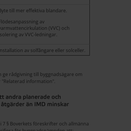
Byte till mer effektiva blandare.
Flödesanpassning av
varmvattencirkulation (VVC) och
isolering av VVC-ledningar.
Installation av solfångare eller solceller.
 ge rådgivning till byggnadsägare om
 "Relaterad information".
tt andra planerade och
 åtgärder än IMD minskar
 7 § Boverkets föreskrifter och allmänna
rifiera för byggnadsnämnden att: