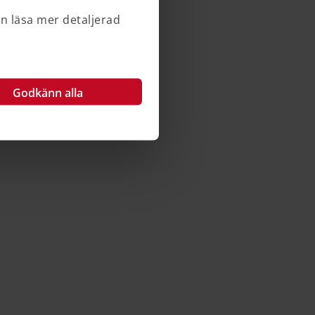
an läsa mer detaljerad
Godkänn alla