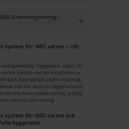
(2022:3) om energimätning i
av system för IMD värme – när
m energimätning i byggnader anges att
värme innebär det att installation av
omförbart. Exempel på andra undantag
emet inte kan delas in i lägenhetsnivå,
 om det inte finns mätutrustning lämplig
mets tekniska utformning.
 av system för IMD värme och
fulla byggnader