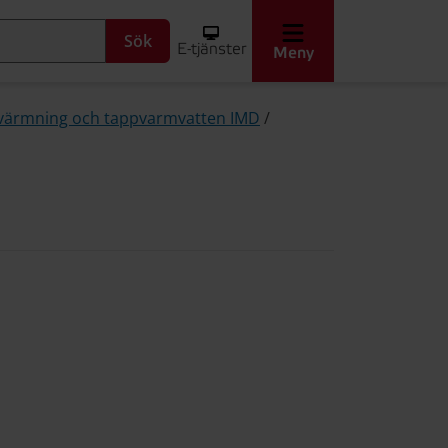
Sök
E-tjänster
Meny
ppvärmning och tappvarmvatten IMD
/