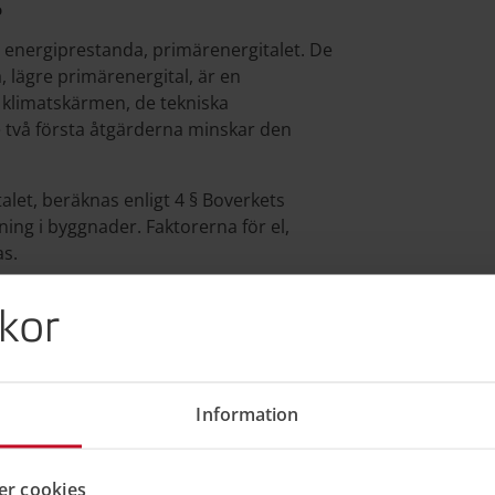
?
energiprestanda, primärenergitalet. De
 lägre primärenergital, är en
å klimatskärmen, de tekniska
e två första åtgärderna minskar den
let, beräknas enligt 4 § Boverkets
ing i byggnader. Faktorerna för el,
as.
kor
(2022:3) om energimätning i
Information
 är möjliga?
ande åtgärder som en byggnadsägare kan
r cookies