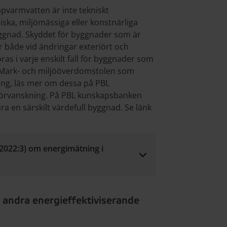
ppvarmvatten är inte tekniskt
ska, miljömässiga eller konstnärliga
byggnad. Skyddet för byggnader som är
ler både vid ändringar exteriört och
ras i varje enskilt fall för byggnader som
rån Mark- och miljööverdomstolen som
ing, läs mer om dessa på PBL
förvanskning. På PBL kunskapsbanken
a en särskilt värdefull byggnad. Se länk
(2022:3) om energimätning i
andra energieffektiviserande