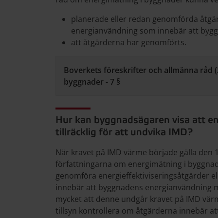
planerade eller redan genomförda åtgä
energianvändning som innebär att byg
att åtgärderna har genomförts.
Boverkets föreskrifter och allmänna råd 
byggnader - 7 §
Hur kan byggnadsägaren visa att en
tillräcklig för att undvika IMD?
När kravet på IMD värme började gälla den 1
författningarna om energimätning i byggna
genomföra energieffektiviseringsåtgärder e
innebär att byggnadens energianvändning m
mycket att denne undgår kravet på IMD vä
tillsyn kontrollera om åtgärderna innebär a