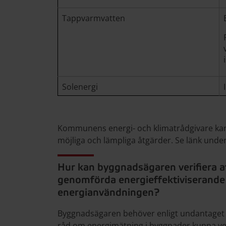
Tappvarmvatten
Solenergi
Kommunens energi- och klimatrådgivare kan
möjliga och lämpliga åtgärder. Se länk under
Hur kan byggnadsägaren verifiera a
genomförda energieffektiviserande
energianvändningen?
Byggnadsägaren behöver enligt undantaget i
råd om energimätning i byggnader kunna ve