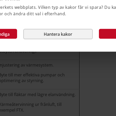
rkets webbplats. Vilken typ av kakor får vi spara? Du k
 och ändra ditt val i efterhand.
Typ av åtgärd
Tilläggsisolering av vind.
Byte till mer energieffektiva fönster och
ndiga
Hantera kakor
tilläggsisolering av fasad (aktuella
framför allt i samband med
utbyte/renovering).
Injustering av värmesystem.
Byte till mer effektiva pumpar och
optimering av styrning.
Byte till fläktar med lägre elanvändning.
Värmeåtervinning ur frånluft, till
exempel FTX.