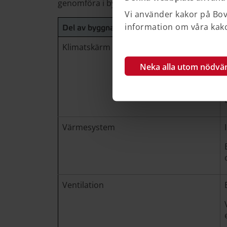
genomföra i byggnaden som till exempel:
Vi använder kakor på Bove
information om våra kakor
Del av byggnad
Klimatskärm
Neka alla utom nödvä
Värmesystem
Ventilation