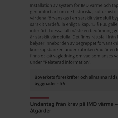
Installation av system för IMD värme och ta
genomförbart om de historiska, kulturhistori
värdena förvanskas i en särskilt värdefull 
särskilt värdefulla enligt 8 kap. 13 § PBL gäl
interiört. I dessa fall måste en bedömning gö
är särskilt värdefulla. Det finns rättsfall f
belyser innebörden av begreppet förvanskn
kunskapsbanken under rubriken Vad är en 
finns också vägledning om vad som anses var
under "Relaterad information".
Boverkets föreskrifter och allmänna råd 
byggnader - 5 §
Undantag från krav på IMD värme – 
åtgärder