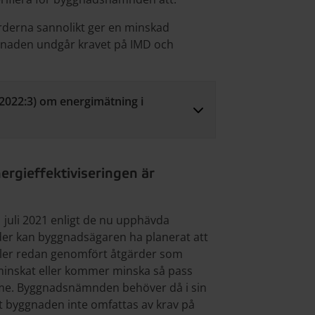
rderna sannolikt ger en minskad
gnaden undgår kravet på IMD och
(2022:3) om energimätning i
ergieffektiviseringen är
 juli 2021 enligt de nu upphävda
der kan byggnadsägaren ha planerat att
ller redan genomfört åtgärder som
inskat eller kommer minska så pass
rme. Byggnadsnämnden behöver då i sin
tt byggnaden inte omfattas av krav på