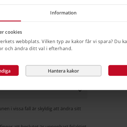
tta förhållande är det, enligt regeringen,
et också tas in i det beslut som meddelas
Information
id. 56.)
r cookies
utsättningar för återkallelse
rkets webbplats. Vilken typ av kakor får vi spara? Du k
 det är kommunen som ska visa att de
 och ändra ditt val i efterhand.
et inte längre finns (proposition
ndiga
Hantera kakor
n i vissa fall är skyldig att ändra sitt
ner att beslutet är uppenbart felaktigt