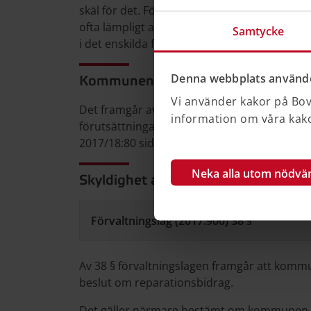
skäl för det. För att ytterligare förtydliga de
ofta lämpligt att en upplysning om förbehåll
Samtycke
i det enskilda fallet. (Proposition 2017/18:80 s
Denna webbplats använde
Kommunen ska visa att det finns för
Vi använder kakor på Bove
Det framgår av propositionen till lagen att
information om våra kakor
förutsättningar som låg till grund för beslut
2017/18:80 sid. 57).
Neka alla utom nödvä
Skyldighet att ändra ett beslut
Förvaltningslag (2017:900) 38 §
Av 38 § förvaltningslagen framgår att kommune
beslut om reparationsbidrag.
Det gäller närmare bestämt om kommunen fin