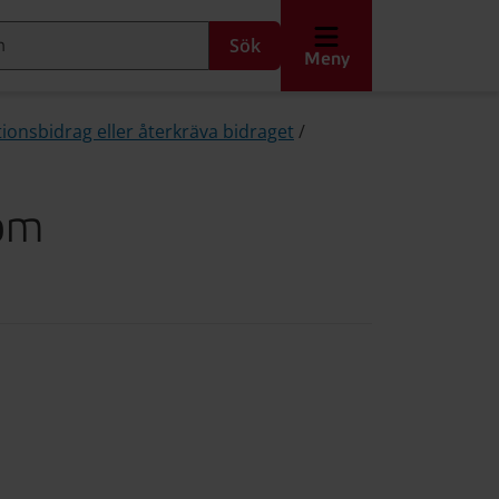
Sök
Meny
ionsbidrag eller återkräva bidraget
/
 om