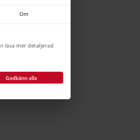
Om
an läsa mer detaljerad
Godkänn alla