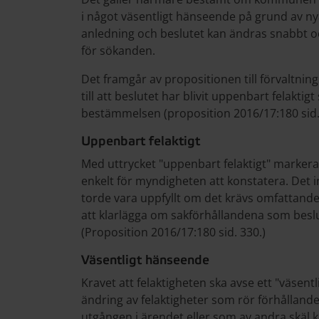
i något väsentligt hänseende på grund av n
anledning och beslutet kan ändras snabbt och 
för sökanden.
Det framgår av propositionen till förvaltni
till att beslutet har blivit uppenbart felakti
bestämmelsen (proposition 2016/17:180 sid.
Uppenbart felaktigt
Med uttrycket "uppenbart felaktigt" markeras
enkelt för myndigheten att konstatera. Det in
torde vara uppfyllt om det krävs omfattand
att klarlägga om sakförhållandena som beslut
(Proposition 2016/17:180 sid. 330.)
Väsentligt hänseende
Kravet att felaktigheten ska avse ett "väsen
ändring av felaktigheter som rör förhålland
utgången i ärendet eller som av andra skäl