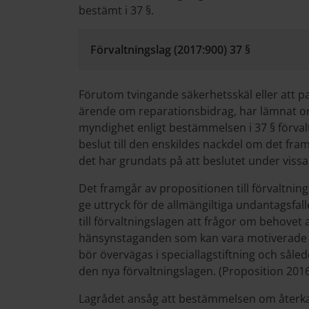
bestämt i 37 §.
Förvaltningslag (2017:900) 37 §
Förutom tvingande säkerhetsskäl eller att pa
ärende om reparationsbidrag, har lämnat orik
myndighet enligt bestämmelsen i 37 § förva
beslut till den enskildes nackdel om det fram
det har grundats på att beslutet under vissa 
Det framgår av propositionen till förvaltnin
ge uttryck för de allmängiltiga undantagsfal
till förvaltningslagen att frågor om behovet
hänsynstaganden som kan vara motiverade en
bör övervägas i speciallagstiftning och sålede
den nya förvaltningslagen. (Proposition 2016
Lagrådet ansåg att bestämmelsen om återkal