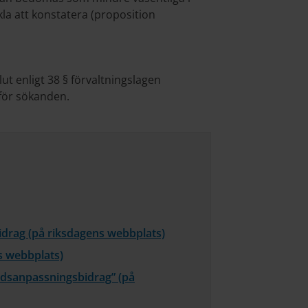
la att konstatera (proposition
ut enligt 38 § förvaltningslagen
 för sökanden.
drag (på riksdagens webbplats)
s webbplats)
adsanpassningsbidrag” (på