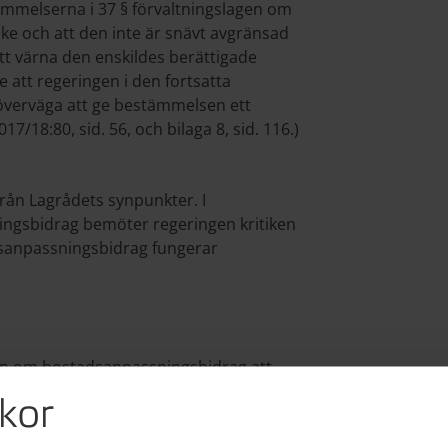
mmelserna i 37 § förvaltningslagen om
ske och att den inte är snävt avgränsad
tt värna den enskildes berättigade
 att regeringen i den fortsatta
överväga att ge bestämmelsen ett
/18:80, sid. 56, och bilaga 8, sid. 116.)
från Lagrådets synpunkter. I
ingsbidrag bemöter regeringen kritiken
sanpassningsbidrag fungerar
agen om bostadsanpassningsbidrag att
ör ett återkallelseförbehåll och att det
kor
tå klart för sökanden redan från början
nnande beslutet om det framkommer