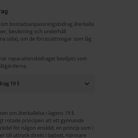
rag
n om bostadsanpassningsbidrag återkalla
oner, besiktning och underhåll
nna sida), om de förutsättningar som låg
t när reparationsbidraget beviljats som
 åtgärderna.
rag 19 §
n om återkallelse i lagens 19 §.
rotade principen att ett gynnande
ckdel för någon enskild, en princip som i
till uttryck direkt i lagtext, närmare