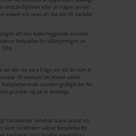
ya omständigheter eller av någon annan
enkelt och utan att det blir till nackdel
ngslagen att den bakomliggande orsaken
gt saknar betydelse för tillämpningen av
 330).
 att det ska vara fråga om ett fel som är
nebär till exempel att kravet sällan
e kompletterande utredningsåtgärder för
et grundar sig på är felaktiga.
tligt hänseende" innebär bland annat att
en som i praktiken saknar betydelse för
 kan bedömas som mindre väsentliga i