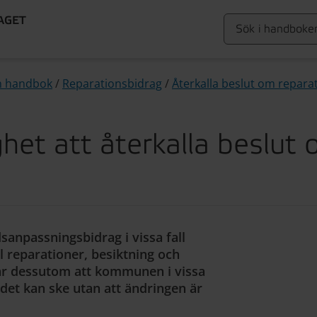
AGET
n handbok
/
Reparationsbidrag
/
Återkalla beslut om reparat
et att återkalla beslut
anpassningsbidrag i vissa fall
ill reparationer, besiktning och
går dessutom att kommunen i vissa
m det kan ske utan att ändringen är