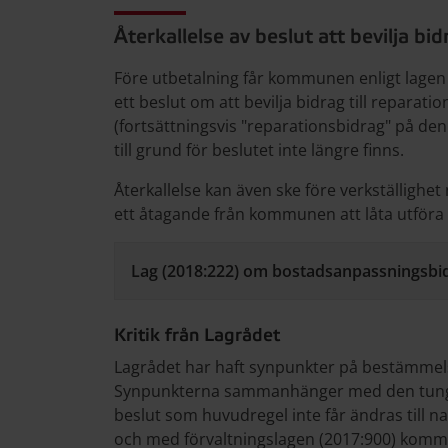
Återkallelse av beslut att bevilja bid
Före utbetalning får kommunen enligt lage
ett beslut om att bevilja bidrag till reparati
(fortsättningsvis "reparationsbidrag" på de
till grund för beslutet inte längre finns.
Återkallelse kan även ske före verkställighe
ett åtagande från kommunen att låta utföra
Lag (2018:222) om bostadsanpassningsbid
Kritik från Lagrådet
Lagrådet har haft synpunkter på bestämmelse
Synpunkterna sammanhänger med den tungt 
beslut som huvudregel inte får ändras till na
och med förvaltningslagen (2017:900) kommer 