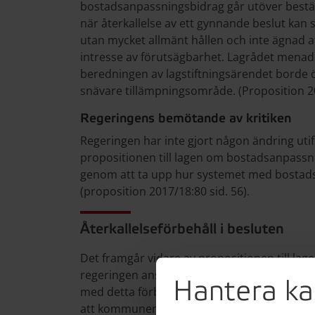
bostadsanpassningsbidrag går utöver bestä
när återkallelse av ett gynnande beslut kan 
utan mycket allmänt hållen och inte ägnad a
intresse av förutsägbarhet. Lagrådet menade
beredningen av lagstiftningsärendet borde 
snävare tillämpningsområde. (Proposition 2017
Regeringens bemötande av kritiken
Regeringen har inte gjort någon ändring uti
propositionen till lagen om bostadsanpassn
genom att ta upp hur systemet med bostad
(proposition 2017/18:80 sid. 56).
Återkallelseförbehåll i besluten
Det framgår vidare av propositionen till l
regeringen anser att bestämmelsen i 19 § utg
Hantera ka
med detta förbehåll direkt i lagen kommer s
att kommunen kan komma att ändra det gy