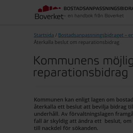
BOSTADSANPASSNINGS­BIDR
– en handbok från Boverket
Startsida
/
Bostadsanpassningsbidraget – e
Återkalla beslut om reparationsbidrag
Kommunens möjligh
reparationsbidrag
Kommunen kan enligt lagen om bostads
återkalla ett beslut att bevilja bidrag t
underhåll. Av förvaltningslagen fram
fall är skyldig att ändra ett beslut, o
till nackdel för sökanden.