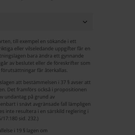
rten, till exempel en sökande i ett
tiga eller vilseledande uppgifter får en
ltningslagen bara ändra ett gynnande
går av beslutet eller de föreskrifter som
förutsättningar får återkallas.
gslagen att bestämmelsen i 37 § avser att
len. Det framförs också i propositionen
 av undantag på grund av
bart i snävt avgränsade fall lämpligen
s inte resultera i en särskild reglering i
/17:180 sid. 232.)
lelse i 19 § lagen om