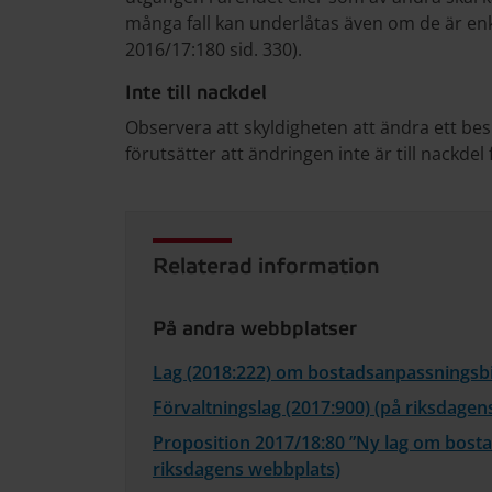
många fall kan underlåtas även om de är enk
2016/17:180 sid. 330).
Inte till nackdel
Observera att skyldigheten att ändra ett besl
förutsätter att ändringen inte är till nackdel
Relaterad information
På andra webbplatser
Lag (2018:222) om bostadsanpassningsbi
Förvaltningslag (2017:900) (på riksdagen
Proposition 2017/18:80 ”Ny lag om bost
riksdagens webbplats)