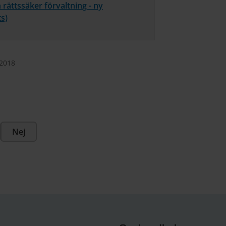
rättssäker förvaltning - ny
s)
 2018
Nej