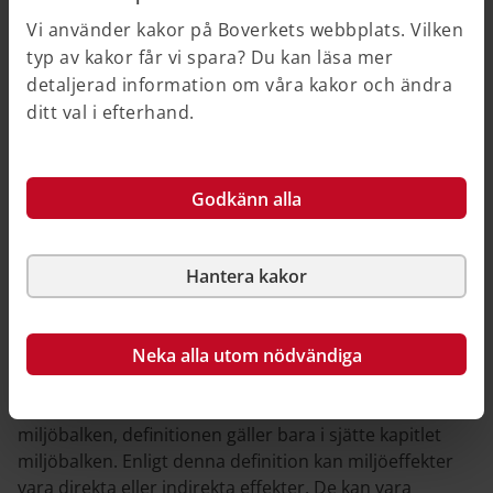
betydande miljöpåverkan eller inte. Undersökning
Vi använder kakor på Boverkets webbplats. Vilken
kallades tidigare för behovsbedömning.
typ av kakor får vi spara? Du kan läsa mer
detaljerad information om våra kakor och ändra
Miljöbalk (1998:808) 6 kap. 5 §
ditt val i efterhand.
Miljöbalk (1998:808) 6 kap. 6 §
Godkänn alla
Hantera kakor
Plan- och bygglag (2010:900) 5 kap. 11 a §
Neka alla utom nödvändiga
Miljöeffekter
Begreppet miljöeffekter är definierat i sjätte kapitlet
miljöbalken, definitionen gäller bara i sjätte kapitlet
miljöbalken. Enligt denna definition kan miljöeffekter
vara direkta eller indirekta effekter. De kan vara