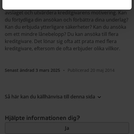
försöken att få finansiering. Ta reda på varför du fick
avslaget och utvärdera kreditgivarens motivering. Kan
du förtydliga din ansökan och förbättra dina underlag?
Kan du erbjuda ytterligare säkerheter? Kan du ansöka
om ett mindre lånebelopp? Du kan ansöka till flera
kreditgivare. Det lönar sig ofta att prata med flera
kreditgivare, eftersom de ofta erbjuder olika villkor.
Senast ändrad 3 mars 2025
•
Publicerad 20 maj 2014
Så här kan du källhänvisa till denna sida
Hjälpte informationen dig?
Ja