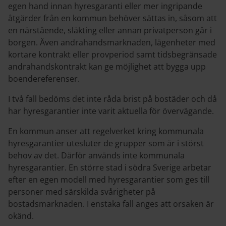
egen hand innan hyresgaranti eller mer ingripande
åtgärder från en kommun behöver sättas in, såsom att
en närstående, släkting eller annan privatperson går i
borgen. Även andrahandsmarknaden, lägenheter med
kortare kontrakt eller provperiod samt tidsbegränsade
andrahandskontrakt kan ge möjlighet att bygga upp
boendereferenser.
I två fall bedöms det inte råda brist på bostäder och då
har hyresgarantier inte varit aktuella för övervägande.
En kommun anser att regelverket kring kommunala
hyresgarantier utesluter de grupper som är i störst
behov av det. Därför används inte kommunala
hyresgarantier. En större stad i södra Sverige arbetar
efter en egen modell med hyresgarantier som ges till
personer med särskilda svårigheter på
bostadsmarknaden. I enstaka fall anges att orsaken är
okänd.