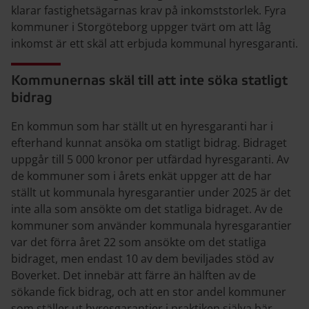
klarar fastighetsägarnas krav på inkomststorlek. Fyra
kommuner i Storgöteborg uppger tvärt om att låg
inkomst är ett skäl att erbjuda kommunal hyresgaranti.
Kommunernas skäl till att inte söka statligt
bidrag
En kommun som har ställt ut en hyresgaranti har i
efterhand kunnat ansöka om statligt bidrag. Bidraget
uppgår till 5
000 kronor per utfärdad hyresgaranti. Av
de kommuner som i årets enkät uppger att de har
ställt ut kommunala hyresgarantier under 2025 är det
inte alla som ansökte om det statliga bidraget. Av de
kommuner som använder kommunala hyresgarantier
var det förra året 22 som ansökte om det statliga
bidraget, men endast 10 av dem beviljades stöd av
Boverket. Det innebär att färre än hälften av de
sökande fick bidrag, och att en stor andel kommuner
som ställer ut hyresgarantier i praktiken själva bär