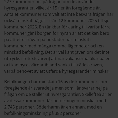
227 kommuner nej på frågan om de använder
hyresgarantier, vilket är 15 fler än föregående år.
Antalet kommuner som valt att inte besvara frågan har
också minskat något – från 12 kommuner 2025 till sju
kommuner 2026. En tänkbar förklaring till varför färre
kommuner går i borgen för hyran är att det kan bero
på att efterfrågan på bostäder har minskat i
kommuner med många tomma lägenheter och en
minskad befolkning. Det är väl känt (även om det inte
uttrycks i fritextsvaren) att när vakanserna ökar på en
ort kan hyresvärdar ibland sänka tillträdeskraven,
varpå behovet av att utfärda hyresgarantier minskar.
Befolkningen har minskat i 16 av de kommuner som
föregående år svarade ja men som i år svarar nej på
frågan om de ställer ut hyresgarantier. Skellefteå är en
av dessa kommuner där befolkningen minskat med
2
745 personer. Söderhamn är en annan, med en
befolkningsminskning på 382 personer.