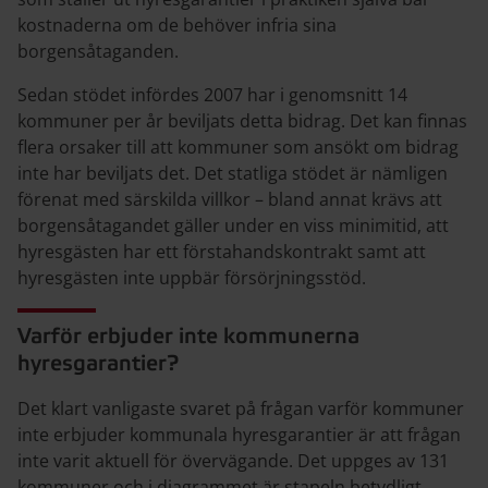
kostnaderna om de behöver infria sina
borgensåtaganden.
Sedan stödet infördes 2007 har i genomsnitt 14
kommuner per år beviljats detta bidrag. Det kan finnas
flera orsaker till att kommuner som ansökt om bidrag
inte har beviljats det. Det statliga stödet är nämligen
förenat med särskilda villkor – bland annat krävs att
borgensåtagandet gäller under en viss minimitid, att
hyresgästen har ett förstahandskontrakt samt att
hyresgästen inte uppbär försörjningsstöd.
Varför erbjuder inte kommunerna
hyresgarantier?
Det klart vanligaste svaret på frågan varför kommuner
inte erbjuder kommunala hyresgarantier är att frågan
inte varit aktuell för övervägande. Det uppges av 131
kommuner och i diagrammet är stapeln betydligt