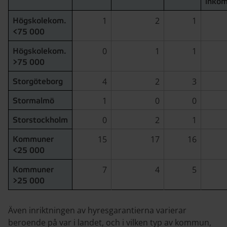
inkom
1
2
1
Högskolekom.
<75 000
0
1
1
Högskolekom.
>75 000
4
2
3
Storgöteborg
1
0
0
Stormalmö
0
2
1
Storstockholm
15
17
16
Kommuner
<25 000
7
4
5
Kommuner
>25 000
Även inriktningen av hyresgarantierna varierar
beroende på var i landet, och i vilken typ av kommun,