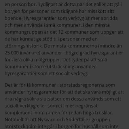
en person bor. Tydligast är detta när det gäller att gå i
borgen för personer som tidigare har misskött sitt
boende. Hyresgarantier som verktyg är mer spridda
och mer använda i små kommuner. I den minsta
kommungruppen är det 12 kommuner som uppger att
de har kunnat ge stöd till personer med en
störningshistorik. De minsta kommunerna (mindre än
25
000 invånare) använder i högre grad hyresgarantier
för flera olika målgrupper. Det tyder på att små
kommuner i större utsträckning använder
hyresgarantier som ett socialt verktyg.
Det är för få kommuner i storstadsregionerna som
använder hyresgarantier för att det ska vara möjligt att
dra några säkra slutsatser om dessa används som ett
socialt verktyg eller som ett mer begränsat
komplement inom ramen för redan höga trösklar.
Notabelt är att Nykvarn och Södertälje i gruppen
Storstockholm inte går i borgen för hushåll som inte