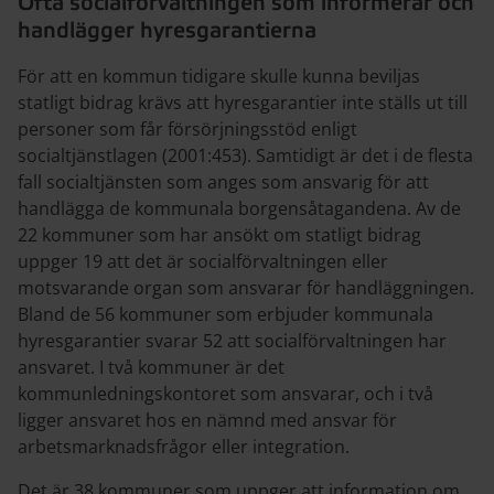
Ofta socialförvaltningen som informerar och
handlägger hyresgarantierna
För att en kommun tidigare skulle kunna beviljas
statligt bidrag krävs att hyresgarantier inte ställs ut till
personer som får försörjningsstöd enligt
socialtjänstlagen (2001:453). Samtidigt är det i de flesta
fall socialtjänsten som anges som ansvarig för att
handlägga de kommunala borgensåtagandena. Av de
22 kommuner som har ansökt om statligt bidrag
uppger 19 att det är socialförvaltningen eller
motsvarande organ som ansvarar för handläggningen.
Bland de 56 kommuner som erbjuder kommunala
hyresgarantier svarar 52 att socialförvaltningen har
ansvaret. I två kommuner är det
kommunledningskontoret som ansvarar, och i två
ligger ansvaret hos en nämnd med ansvar för
arbetsmarknadsfrågor eller integration.
Det är 38 kommuner som uppger att information om