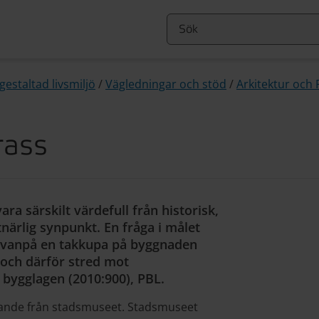
gestaltad livsmiljö
/
Vägledningar och stöd
/
Arkitektur och 
rass
 särskilt värdefull från historisk,
tnärlig synpunkt. En fråga i målet
ovanpå en takkupa på byggnaden
 och därför stred mot
 bygglagen (2010:900), PBL.
rande från stadsmuseet. Stadsmuseet