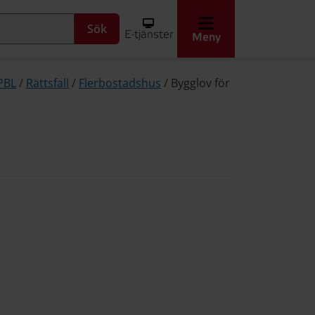
Sök
E-tjänster
Meny
PBL
/
Rättsfall
/
Flerbostadshus
/
Bygglov för