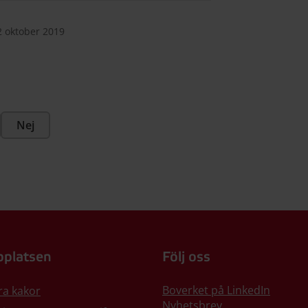
2 oktober 2019
Nej
platsen
Följ oss
Boverket på LinkedIn
ra kakor
Nyhetsbrev