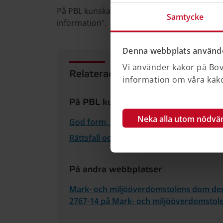
På PBL kunskapsbanken kan du läsa mer om rä
Samtycke
information".
Denna webbplats använde
Vi använder kakor på Bove
Relaterad information
information om våra kakor
På PBL kunskapsbanken
Neka alla utom nödvä
God form, färg och materialverkan
Rättsfall och kulturvärden
På andra webbplatser
Mark- och miljööverdomstolens dom d
2767-14 på Mark- och miljööverdomstol