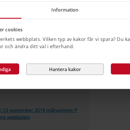
ttsfall. Du hittar länken i "Relaterad
Information
r cookies
rkets webbplats. Vilken typ av kakor får vi spara? Du k
 och ändra ditt val i efterhand.
ndiga
Hantera kakor
en 23 september 2014 målnummer P
ens webbplats