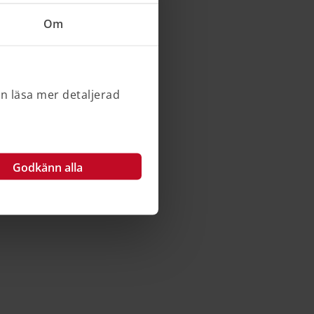
Om
an läsa mer detaljerad
Godkänn alla