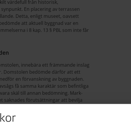
lt värdefull från historisk,
g synpunkt. En placering av terrassen
lande. Detta, enligt museet, oavsett
bedömde att aktuell byggnad var en
ämmelserna i 8 kap. 13 § PBL som inte får
aden
domstolen, innebära ett främmande inslag
r. Domstolen bedömde därför att ett
 medför en förvanskning av byggnaden.
 avsågs få samma karaktär som befintliga
ara skäl till annan bedömning. Mark-
 saknades förutsättningar att bevilja
kor
 dom den 23 september 2014 målnummer