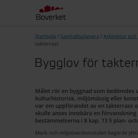
Startsida
/
Samhällsplanera
/
Arkitektur och 
takterrass
Bygglov för takter
Målet rör en byggnad som bedömdes vara
kulturhistorisk, miljömässig eller kons
var om uppförandet av en takterrass 
skulle anses innebära en förvanskning
bestämmelserna i 8 kap. 13 § plan- och
Mark- och miljööverdomstolen begärde ytt