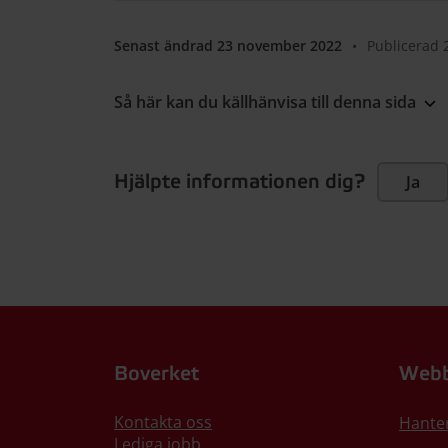
Senast ändrad 23 november 2022
•
Publicerad 
Så här kan du källhänvisa till denna sida
Hjälpte informationen dig?
Ja
Boverket
Webb
Kontakta oss
Hante
Lediga jobb