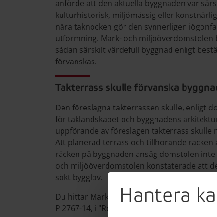
anförde att den aktuella byggnaden var särski
kulturhistorisk, miljömässig eller konstnärli
nära taknocken gör den synnerligen iögonfal
utformning. Mark- och miljööverdomstolen 
sådan särskilt värdefull byggnad enligt best
förvanskas.
Takterrass skulle förvanska byggn
Den föreslagna takterrassen skulle, enligt 
för taklandskapet och byggnadens arkitektu
uppförande av föreslagen takterrass skulle
Att planerad terrass och tillhörande räcken
räcken på byggnaden ansåg domstolen inte v
och miljööverdomstolen konstaterade att det
sökt bygglov.
Hantera ka
Du hittar Mark- och miljööverdomstolens
P 2767-14, i "Relaterad information".