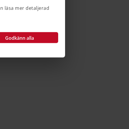
an läsa mer detaljerad
Godkänn alla