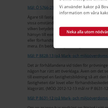
Vi använder kakor på Bove
Mål: Ö 5766-21 (på Högsta domstolens webb
information om våra kakor
Ägare till fastigheter som inte direkt gränsar
vissa omständigheter också vara sakägare. O
vilken betydelse beslutet om lov eller förh
Neka alla utom nödvä
hänsyn till exempelvis arten och omfattning
eller förhandsbeskedet omfattar, natur- ell
mera. En bedömning måste göras från fall til
Mål: P 8828-13 (på Mark- och miljööverdoms
Det är förhållandena vid tiden för prövn
någon har rätt att överklaga. Även om det 
till exempel en fastighetsbildning så att de
fastigheten där lovet eller förhandsbeskede
klagorätt. (MÖD 2012-12-13 mål nr P 8631-12
Mål: P 8631-12 (på Mark- och miljööverdoms
Om en granne har godkänt en åtgärd i sitt