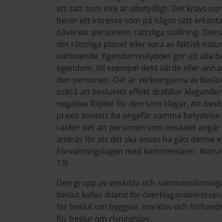
ett sätt som inte är obetydligt. Det krävs no
berör ett intresse som på något sätt erkänts
påverkar personens rättsliga ställning. Dess
det rättsliga planet eller vara av faktisk natu
närboende. Egendomsskyddet gör att alla b
egendom, till exempel dess värde eller annar
den personen. Det är verkningarna av beslu
också att beslutets effekt drabbar klagande
negativa följder för den som klagar. Att bes
praxis ansetts ha ungefär samma betydelse 
räcker det att personen som beslutet angår 
ändras för att det ska anses ha gått denne e
Förvaltningslagen med kommentarer. Norstedt
13)
Den grupp av enskilda och sammanslutningar 
beslut kallas ibland för överklagandekretsen
för beslut om bygglov, marklov och förhand
för beslut om rivningslov.