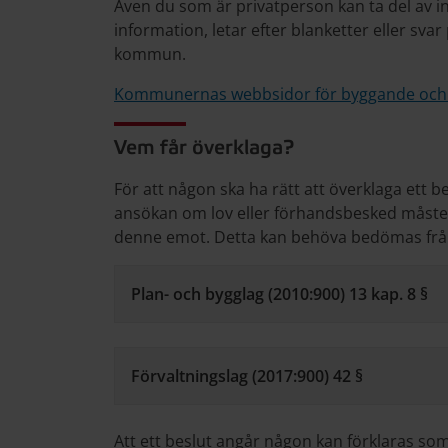
Även du som är privatperson kan ta del av i
information, letar efter blanketter eller sva
kommun.
Kommunernas webbsidor för byggande och
Vem får överklaga?
För att någon ska ha rätt att överklaga ett be
ansökan om lov eller förhandsbesked måste 
denne emot. Detta kan behöva bedömas från fal
Plan- och bygglag (2010:900) 13 kap. 8 §
Förvaltningslag (2017:900) 42 §
Att ett beslut angår någon kan förklaras so