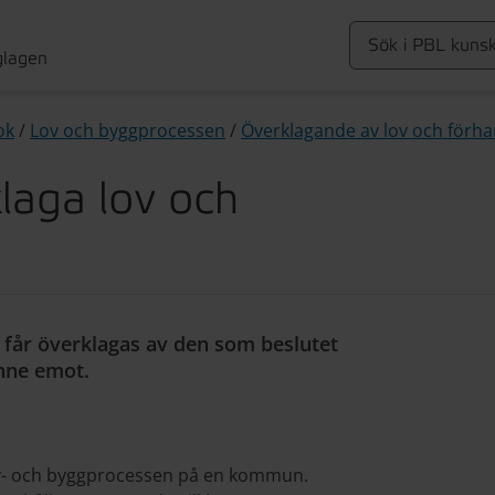
glagen
ok
/
Lov och byggprocessen
/
Överklagande av lov och förh
laga lov och
 får överklagas av den som beslutet
nne emot.
lov- och byggprocessen på en kommun.