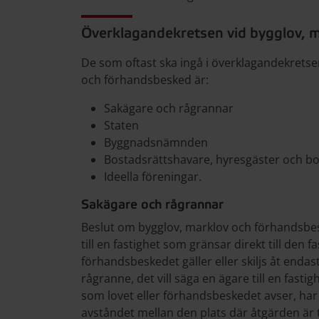
Överklagandekretsen vid bygglov, 
De som oftast ska ingå i överklagandekretse
och förhandsbesked är:
Sakägare och rågrannar
Staten
Byggnadsnämnden
Bostadsrättshavare, hyresgäster och b
Ideella föreningar.
Sakägare och rågrannar
Beslut om bygglov, marklov och förhandsbes
till en fastighet som gränsar direkt till den 
förhandsbeskedet gäller eller skiljs åt endas
rågranne, det vill säga en ägare till en fastig
som lovet eller förhandsbeskedet avser, har 
avståndet mellan den plats där åtgärden är 