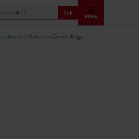
Sök
Meny
andsbesked
/
Vem som får överklaga