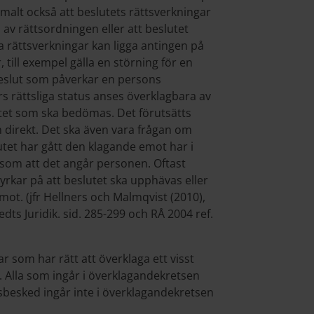
rmalt också att beslutets rättsverkningar
 av rättsordningen eller att beslutet
a rättsverkningar kan ligga antingen på
r, till exempel gälla en störning för en
eslut som påverkar en persons
s rättsliga status anses överklagbara av
tet som ska bedömas. Det förutsätts
n direkt. Det ska även vara frågan om
lutet har gått den klagande emot har i
som att det angår personen. Oftast
yrkar på att beslutet ska upphävas eller
mot. (jfr Hellners och Malmqvist (2010),
s Juridik. sid. 285-299 och RÅ 2004 ref.
som har rätt att överklaga ett visst
. Alla som ingår i överklagandekretsen
sbesked ingår inte i överklagandekretsen