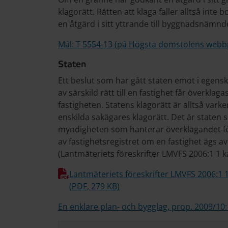
klagorätt. Rätten att klaga faller alltså inte bo
en åtgärd i sitt yttrande till byggnadsnämnd
Mål: T 5554-13 (på Högsta domstolens webb
Staten
Ett beslut som har gått staten emot i egensk
av särskild rätt till en fastighet får överkla
fastigheten. Statens klagorätt är alltså var
enskilda sakägares klagorätt. Det är staten
myndigheten som hanterar överklagandet fö
av fastighetsregistret om en fastighet ägs av 
(Lantmäteriets föreskrifter LMVFS 2006:1 1 k
Lantmäteriets föreskrifter LMVFS 2006:1 
(PDF, 279 KB)
En enklare plan- och bygglag, prop. 2009/10