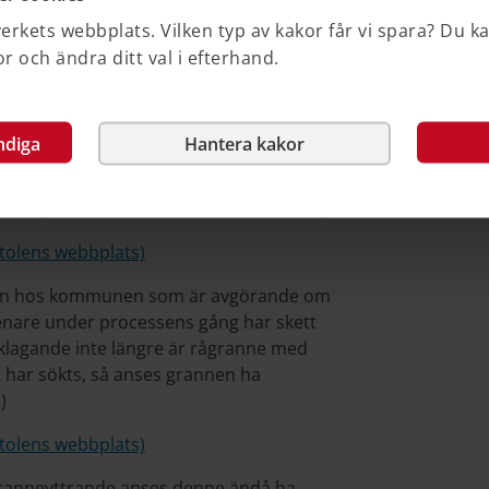
rkets webbplats. Vilken typ av kakor får vi spara? Du k
plats)
 och ändra ditt val i efterhand.
 till den aktuella fastigheten kan under
m de har rätt att överklaga beror på
andsbesked får för sakägaren. Detta med
ndiga
Hantera kakor
en av den eller de åtgärder som lovet
er trafikförhållandena på platsen med
l fall. (MÖD 2013-12-17 mål nr P 8828-13)
tolens webbplats)
ingen hos kommunen som är avgörande om
senare under processens gång har skett
n klagande inte längre är rågranne med
t har sökts, så anses grannen ha
)
tolens webbplats)
 granneyttrande anses denne ändå ha