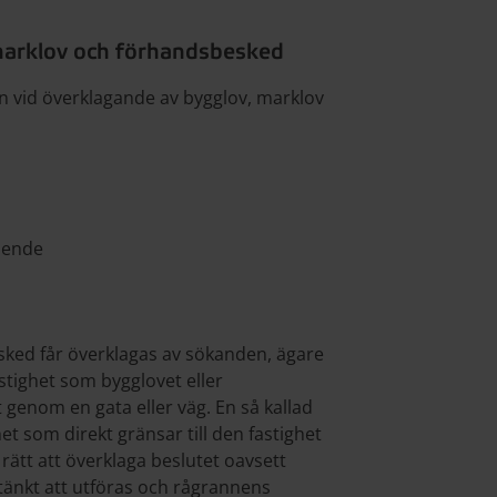
marklov och förhandsbesked
n vid överklagande av bygglov, marklov
oende
ked får överklagas av sökanden, ägare
fastighet som bygglovet eller
t genom en gata eller väg. En så kallad
het som direkt gränsar till den fastighet
rätt att överklaga beslutet oavsett
tänkt att utföras och rågrannens