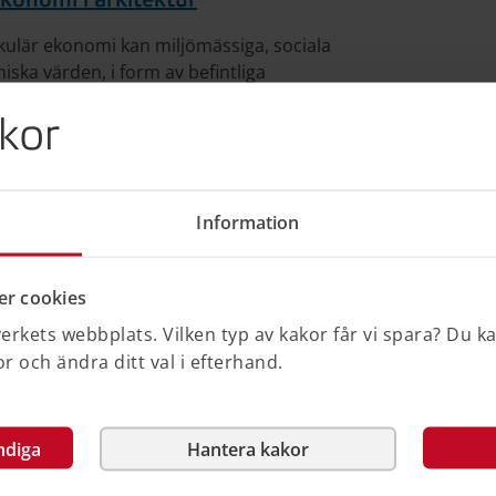
ekonomi i arkitektur
rkulär ekonomi kan miljömässiga, sociala
ska värden, i form av befintliga
byggprodukter och byggmaterial, tas
kor
törre utsträckning och under en längre tid.
ng om återbruk av bärverksdelar
Information
r potential att spara resurser och
atpåverkan jämfört med att tillverka
r cookies
kets vägledning om återbruk klargör vilka
älls på återbrukade bärverksdelar.
rkets webbplats. Vilken typ av kakor får vi spara? Du k
 och ändra ditt val i efterhand.
 2023
ndiga
Hantera kakor