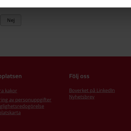
Nej
platsen
Följ oss
Boverket på LinkedIn
ra kakor
Nyhetsbrev
ing av personuppgifter
nglighetsredogörelse
latskarta