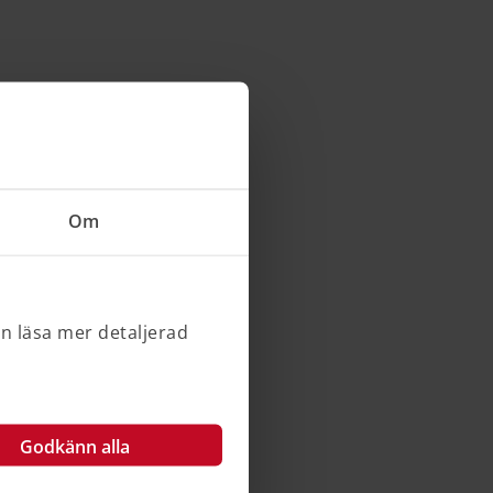
Om
an läsa mer detaljerad
Godkänn alla