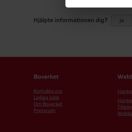
Hjälpte informationen dig?
Ja
Boverket
Webb
Kontakta oss
Hante
Lediga jobb
Hanter
Om Boverket
Tillgä
Pressrum
Webbp