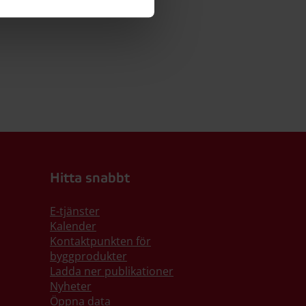
Hitta snabbt
E-tjänster
Kalender
Kontaktpunkten för
byggprodukter
Ladda ner publikationer
Nyheter
Öppna data