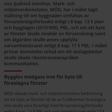
viss ljudnivå inomhus. Mark- och
miljööverdomstolen, MÖD, har i målet tagit
ställning till om byggnaden omfattas av
förvanskningsförbudet enligt i 8 kap. 13 § plan-
och bygglagen (2010:900), PBL, och om ett byte
av fönster skulle innebär en förvanskning samt
om åtgärden skulle anses uppfylla
varsamhetskravet enligt 8 kap. 17 § PBL. I målet
prövar domstolen också om ett avslagsbeslut
skulle skada riksintresseanspråket
kommunikation.
Bygglov medgavs inte för byte till
föreslagna fönster
MÖD delade mark- och miljödomstolens bedömning
att ett byte av fönster till de av Trafikverket föreslagna
inte skulle vara förenligt med förvanskningsförbudet
enligt 8 kap. 13 § PBL och varsamhetskravet enlig 17 §