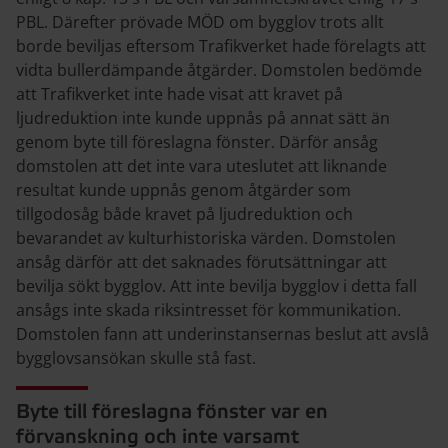
PBL. Därefter prövade MÖD om bygglov trots allt
borde beviljas eftersom Trafikverket hade förelagts att
vidta bullerdämpande åtgärder. Domstolen bedömde
att Trafikverket inte hade visat att kravet på
ljudreduktion inte kunde uppnås på annat sätt än
genom byte till föreslagna fönster. Därför ansåg
domstolen att det inte vara uteslutet att liknande
resultat kunde uppnås genom åtgärder som
tillgodosåg både kravet på ljudreduktion och
bevarandet av kulturhistoriska värden. Domstolen
ansåg därför att det saknades förutsättningar att
bevilja sökt bygglov. Att inte bevilja bygglov i detta fall
ansågs inte skada riksintresset för kommunikation.
Domstolen fann att underinstansernas beslut att avslå
bygglovsansökan skulle stå fast.
Byte till föreslagna fönster var en
förvanskning och inte varsamt