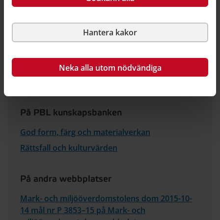
3853–15.
På PBL kunskapsbanken kan du läsa mer om rättsfall.
Hantera kakor
Du hittar länken i "Relaterad information".
Neka alla utom nödvändiga
Relaterad information
På PBL kunskapsbanken
God form, färg och materialverkan
Rättsfall och kulturvärden
På andra webbplatser
Mark- och miljööverdomstolens dom 2015-10-
14 mål nr P 3853–15 på Mark- och