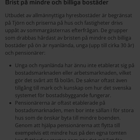
Brist på mindre och billiga bostäder
Utbudet av allmännyttiga hyresbostäder är begränsat
på Tjörn och priserna på hus och fastigheter drivs
uppåt av sommargästernas efterfrågan. De grupper
som drabbas hårdast av bristen på mindre och billiga
bostäder på ön är nyanlända, unga (upp till cirka 30 år)
och pensionärer:
Unga och nyanlända har ännu inte etablerat sig på
bostadsmarknaden eller arbetsmarknaden, vilket
gör det svårt att få bolån. De saknar oftast även
tillgång till mark och kunskap om hur det svenska
systemet för bostadsbyggande fungerar.
Pensionärerna är oftast etablerade på
bostadsmarknaden, men bor inte sällan i för stora
hus som de önskar byta till mindre boenden.
Genom att hjälpa pensionärerna att flytta till
exempelvis ett mindre hus på den egna tomten