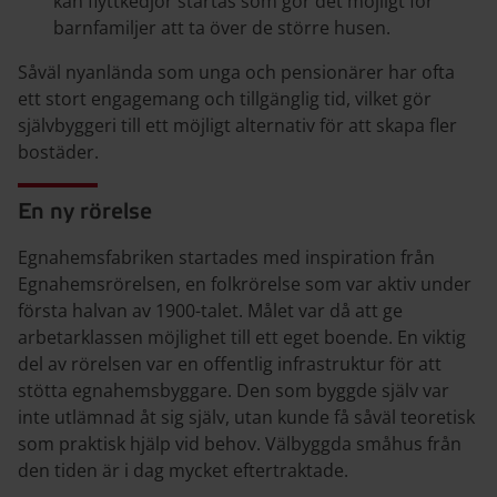
kan flyttkedjor startas som gör det möjligt för
barnfamiljer att ta över de större husen.
Såväl nyanlända som unga och pensionärer har ofta
ett stort engagemang och tillgänglig tid, vilket gör
självbyggeri till ett möjligt alternativ för att skapa fler
bostäder.
En ny rörelse
Egnahemsfabriken startades med inspiration från
Egnahemsrörelsen, en folkrörelse som var aktiv under
första halvan av 1900-talet. Målet var då att ge
arbetarklassen möjlighet till ett eget boende. En viktig
del av rörelsen var en offentlig infrastruktur för att
stötta egnahemsbyggare. Den som byggde själv var
inte utlämnad åt sig själv, utan kunde få såväl teoretisk
som praktisk hjälp vid behov. Välbyggda småhus från
den tiden är i dag mycket eftertraktade.