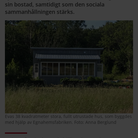
sin bostad, samtidigt som den sociala
sammanhållningen stärks.
Evas 38 kvadratmeter stora, fullt utrustade hus, som byggdes
med hjälp av Egnahemsfabriken. Foto: Anna Berglund