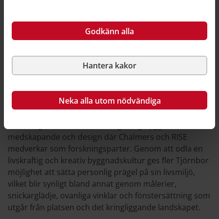
grupp frivilliga Tjörnbor som under några dagar
utförde arbetet tillsammans. Huset har sovrum, loft,
Godkänn alla
fullt utrustat kök, badrum med dusch och tvättmaskin,
odlingsmöjligheter och egen uteplats.
Hantera kakor
Innovation och möjligheter
Egnahemsfabriken är en så kallad innovationsarena
Neka alla utom nödvändiga
där innovativa lösningar kan utvecklas och prövas i ett
tillåtande sammanhang. Det är en mötesplats för
forskning och metodutveckling kring byggande,
medskapande och design där Chalmers och RISE
medverkar som forskningsparter. Genom att odla en
livskraftig och kreativ byggnadskultur ges fler Tjörnbor
möjlighet att sätta personlig prägel på sin livsmiljö,
vilket blir synligt bland annat genom målerier,
snickarglädje, ovanliga vinklar och fönstersättning som
utgår från platsen och det kringliggande landskapet.