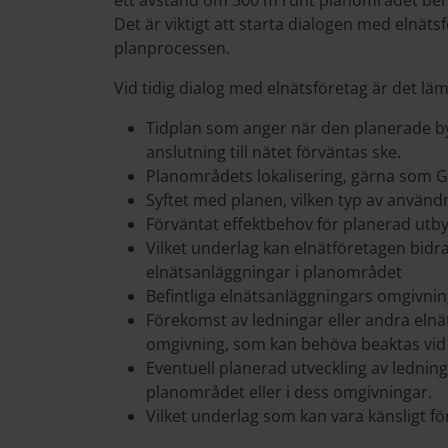
ett avstånd om 500 m runt planområdet behö
Det är viktigt att starta dialogen med elnätsf
planprocessen.
Vid tidig dialog med elnätsföretag är det läm
Tidplan som anger när den planerade b
anslutning till nätet förväntas ske.
Planområdets lokalisering, gärna som G
Syftet med planen, vilken typ av använ
Förväntat effektbehov för planerad utb
Vilket underlag kan elnätföretagen bidra 
elnätsanläggningar i planområdet
Befintliga elnätsanläggningars omgivni
Förekomst av ledningar eller andra eln
omgivning, som kan behöva beaktas vid
Eventuell planerad utveckling av ledning
planområdet eller i dess omgivningar.
Vilket underlag som kan vara känsligt fö