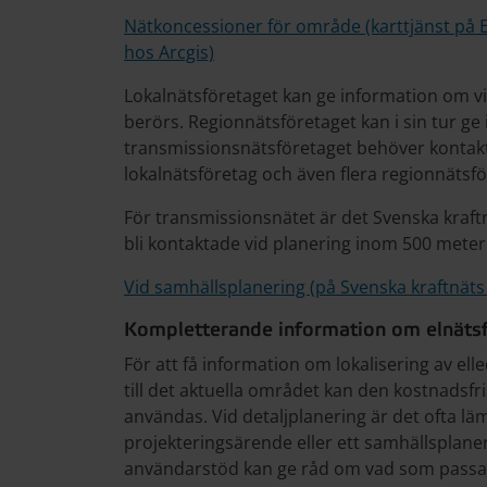
Nätkoncessioner för område (karttjänst på 
hos Arcgis)
Lokalnätsföretaget kan ge information om v
berörs. Regionnätsföretaget kan i sin tur ge
transmissionsnätsföretaget behöver kontak
lokalnätsföretag och även flera regionnät
För transmissionsnätet är det Svenska kraftn
bli kontaktade vid planering inom 500 meter
Vid samhällsplanering (på Svenska kraftnäts
Kompletterande information om elnäts
För att få information om lokalisering av ell
till det aktuella området kan den kostnadsf
användas. Vid detaljplanering är det ofta läm
projekteringsärende eller ett samhällsplane
användarstöd kan ge råd om vad som passar 