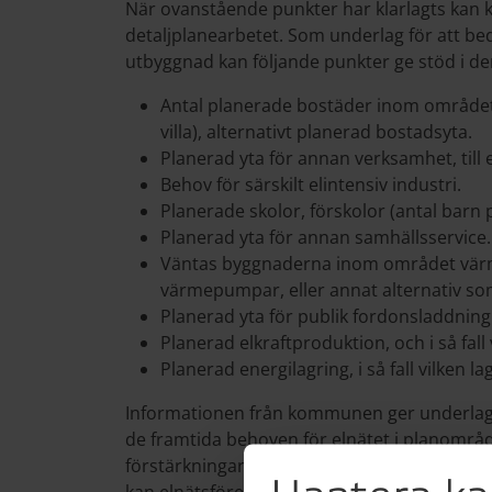
När ovanstående punkter har klarlagts ka
detaljplanearbetet. Som underlag för att b
utbyggnad kan följande punkter ge stöd i den
Antal planerade bostäder inom området,
villa), alternativt planerad bostadsyta.
Planerad yta för annan verksamhet, till 
Behov för särskilt elintensiv industri.
Planerade skolor, förskolor (antal barn p
Planerad yta för annan samhällsservice.
Väntas byggnaderna inom området värm
värmepumpar, eller annat alternativ so
Planerad yta för publik fordonsladdnin
Planerad elkraftproduktion, och i så fall 
Planerad energilagring, i så fall vilken l
Informationen från kommunen ger underlag f
de framtida behoven för elnätet i planomr
förstärkningar av elnät utanför planområde