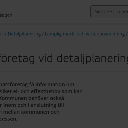
glagen
ok
/
Detaljplanering
/
Lämplig mark- och vattenanvändning
öretag vid detaljplanerin
lnätsföretag få information om
ilket el- och effektbehov som kan
s. Kommunen behöver också
 inom och i anslutning till
ogen mellan kommunen och
ocessen.