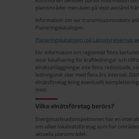
Kommunen behöver därför information om l
planområdet men även på visst avstånd frå
Information om var transmissionsnätets anl
Planeringskatalogen.
Planeringskatalogen (på Länsstyrelsernas w
För information om regionnät finns kartund
visar lokalisering för kraftledningar och till
elnätsanläggningar inte finns redovisade, s
ledningsnät sker med flera års intervall. 
elnätsföretag kring eventuellt kompletterin
med.
Vilka elnätsföretag berörs?
Energimarknadsinspektionen har en interakti
om vilket lokalnätsföretag som har områdesk
aktuella planområdet.