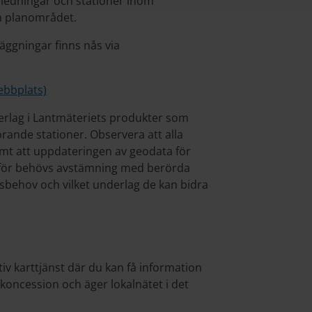
edningar och stationer inom
n planområdet.
äggningar finns nås via
ebbplats)
erlag i Lantmäteriets produkter som
hörande stationer. Observera att alla
amt att uppdateringen av geodata för
Därför behövs avstämning med berörda
gsbehov och vilket underlag de kan bidra
v karttjänst där du kan få information
oncession och äger lokalnätet i det