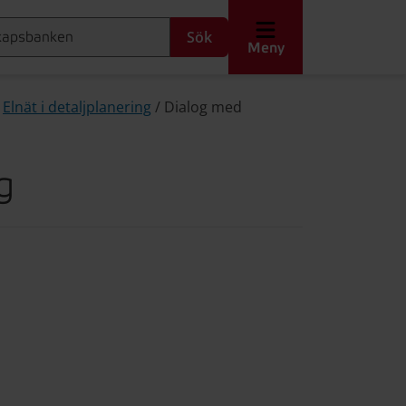
Sök
Meny
/
Elnät i detaljplanering
/
Dialog med
g