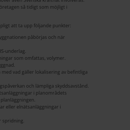
ver även Svenska kraftnät involveras.
öretagen så tidigt som möjligt i
pligt att ta upp följande punkter:
yggnationen påbörjas och när
IS-underlag.
dningar som omfattas, volymer.
yggnad.
med vad gäller lokalisering av befintliga
ngspåverkan och lämpliga skyddsavstånd.
ätsanläggningar i planområdets
 planläggningen.
ar eller elnätsanläggningar i
r spridning.