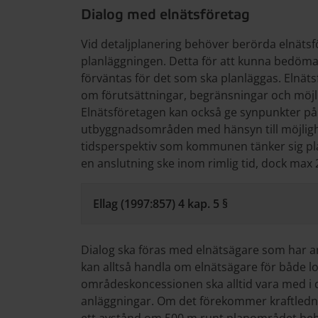
Dialog med elnätsföretag
Vid detaljplanering behöver berörda elnätsfö
planläggningen. Detta för att kunna bedöma 
förväntas för det som ska planläggas. Elnät
om förutsättningar, begränsningar och möjli
Elnätsföretagen kan också ge synpunkter på l
utbyggnadsområden med hänsyn till möjlighe
tidsperspektiv som kommunen tänker sig pl
en anslutning ske inom rimlig tid, dock max 2
Ellag (1997:857) 4 kap. 5 §
Dialog ska föras med elnätsägare som har a
kan alltså handla om elnätsägare för både l
områdeskoncessionen ska alltid vara med i di
anläggningar. Om det förekommer kraftledni