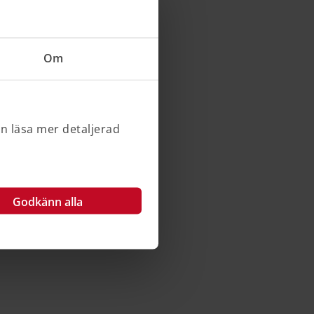
Om
an läsa mer detaljerad
Godkänn alla