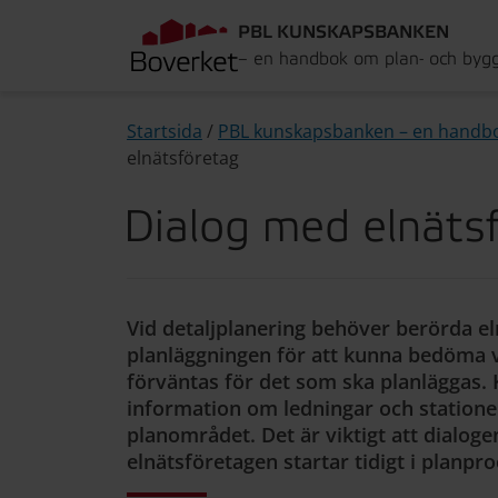
PBL KUNSKAPSBANKEN
– en handbok om plan- och byg
Startsida
/
PBL kunskapsbanken – en handb
elnätsföretag
Dialog med elnätsf
Vid detaljplanering behöver berörda e
planläggningen för att kunna bedöma v
förväntas för det som ska planlägga
information om ledningar och stationer
planområdet. Det är viktigt att dial
elnätsföretagen startar tidigt i planpr