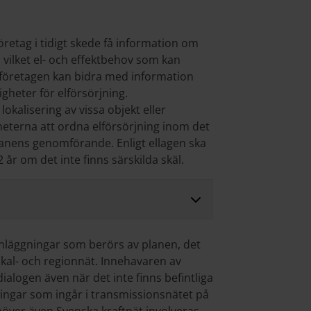
retag i tidigt skede få information om
vilket el- och effektbehov som kan
sföretagen kan bidra med information
gheter för elförsörjning.
okalisering av vissa objekt eller
terna att ordna elförsörjning inom det
anens genomförande. Enligt ellagen ska
 år om det inte finns särskilda skäl.
nläggningar som berörs av planen, det
okal- och regionnät. Innehavaren av
alogen även när det inte finns befintliga
ngar som ingår i transmissionsnätet på