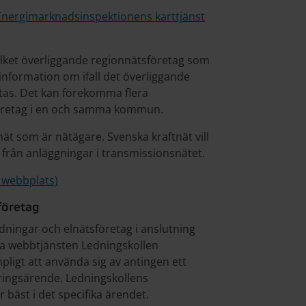
Energimarknadsinspektionens karttjänst
ilket överliggande regionnätsföretag som
 information om ifall det överliggande
tas. Det kan förekomma flera
sföretag i en och samma kommun.
ät som är nätägare. Svenska kraftnät vill
 från anläggningar i transmissionsnätet.
 webbplats)
företag
edningar och elnätsföretag i anslutning
ria webbtjänsten Ledningskollen
pligt att använda sig av antingen ett
ringsärende. Ledningskollens
bäst i det specifika ärendet.