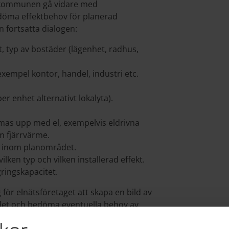
n kommunen gå vidare med
edöma effektbehov för planerad
 fortsatta dialogen:
 typ av bostäder (lägenhet, radhus,
exempel kontor, handel, industri etc.
er enhet alternativt lokalyta).
as upp med el, exempelvis eldrivna
m fjärrvärme.
g inom planområdet.
vilken typ och vilken installerad effekt.
agringskapacitet.
ör elnätsföretaget att skapa en bild av
ådet och bedöma eventuella behov av
t. Inför kommunens fortsatta planarbete