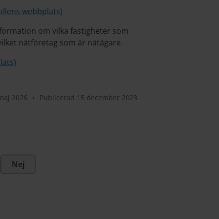
ollens webbplats)
nformation om vilka fastigheter som
 vilket nätföretag som är nätägare.
lats)
maj 2026
•
Publicerad 15 december 2023
Nej