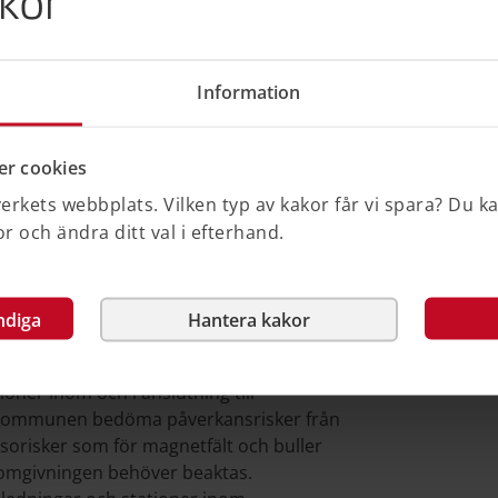
kor
g, lämpliga skyddsavstånd samt
Information
luftledningar.
lnätsföretagen om vilken information som
r cookies
rkets webbplats. Vilken typ av kakor får vi spara? Du k
 och ändra ditt val i efterhand.
med elnätsföretag
oner
ndiga
Hantera kakor
etagen kan kommunen också få
oner inom och i anslutning till
r kommunen bedöma påverkansrisker från
lsorisker som för magnetfält och buller
i omgivningen behöver beaktas.