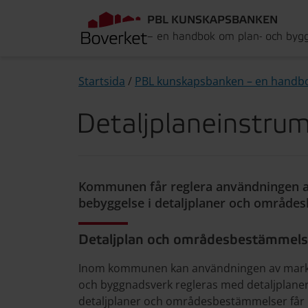
PBL KUNSKAPSBANKEN
– en handbok om plan- och byg
Startsida
/
PBL kunskapsbanken – en handb
Detaljplaneinstru
Kommunen får reglera användningen 
bebyggelse i detaljplaner och område
Detaljplan och områdesbestämmels
Inom kommunen kan användningen av mark
och byggnadsverk regleras med detaljplane
detaljplaner och områdesbestämmelser får 