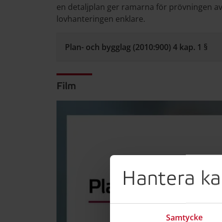
en detaljplan ger ramarna för prövningen a
lovhanteringen enklare.
Plan- och bygglag (2010:900) 4 kap. 1 §
Film
Hantera ka
Samtycke