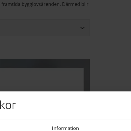
v framtida bygglovsärenden. Därmed blir
kor
Information