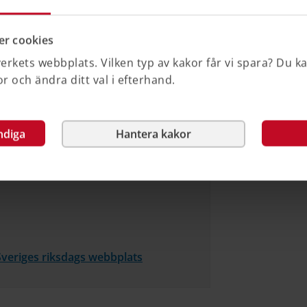
r cookies
rkets webbplats. Vilken typ av kakor får vi spara? Du k
 och ändra ditt val i efterhand.
r, vad det innebär och vilka roller som är
minuter lång och är hämtad från
andläggare.
ndiga
Hantera kakor
Sveriges riksdags webbplats