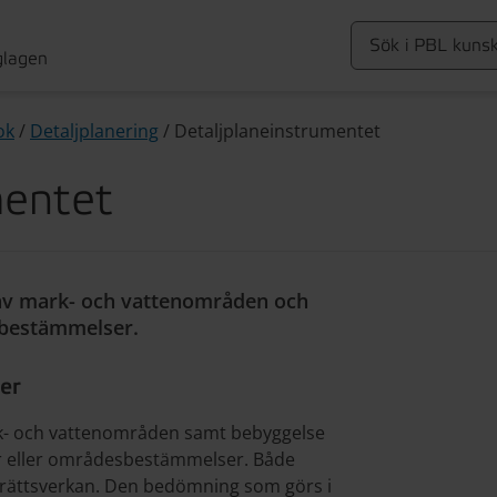
glagen
ok
/
Detaljplanering
/
Detaljplaneinstrumentet
mentet
av mark- och vattenområden och
sbestämmelser.
er
- och vattenområden samt bebyggelse
r eller områdesbestämmelser. Både
rättsverkan. Den bedömning som görs i