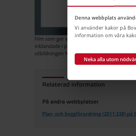
Denna webbplats använde
Vi använder kakor på Bove
information om våra kakor
Film som ger en introduktion till detaljplane
inblandade i planprocessen. Filmen är ca 6 
utbildningen Ny på jobbet som detaljplaneh
Neka alla utom nödvä
Relaterad information
På andra webbplatser
Plan- och byggförordning (2011:338) på 