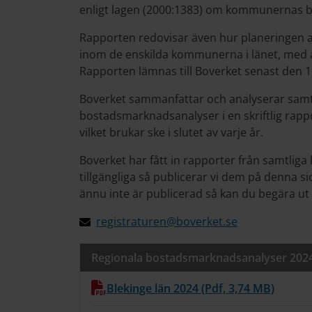
enligt lagen (2000:1383) om kommunernas b
Rapporten redovisar även hur planeringen 
inom de enskilda kommunerna i länet, med
Rapporten lämnas till Boverket senast den 15
Boverket sammanfattar och analyserar samtl
bostadsmarknadsanalyser i en skriftlig rapp
vilket brukar ske i slutet av varje år.
Boverket har fått in rapporter från samtlig
tillgängliga så publicerar vi dem på denna s
ännu inte är publicerad så kan du begära ut 
registraturen@boverket.se
Regionala bostadsmarknadsanalyser 202
Blekinge län 2024 (Pdf, 3,74 MB)