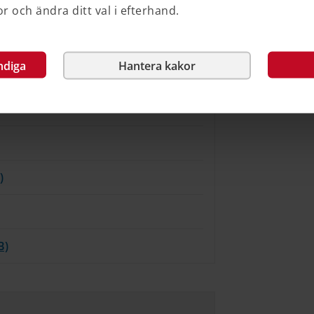
 och ändra ditt val i efterhand.
ndiga
Hantera kakor
)
)
B)