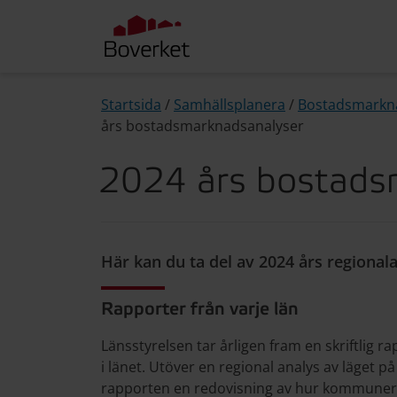
Startsida
/
Samhällsplanera
/
Bostadsmarkna
års bostadsmarknadsanalyser
2024 års bostads
Här kan du ta del av 2024 års regiona
Rapporter från varje län
Länsstyrelsen tar årligen fram en skriftlig
i länet. Utöver en regional analys av läget
rapporten en redovisning av hur kommunerna