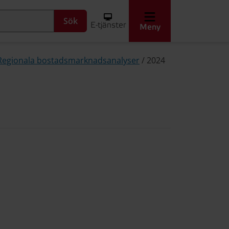
Sök
E-tjänster
Meny
Regionala bostadsmarknadsanalyser
/
2024