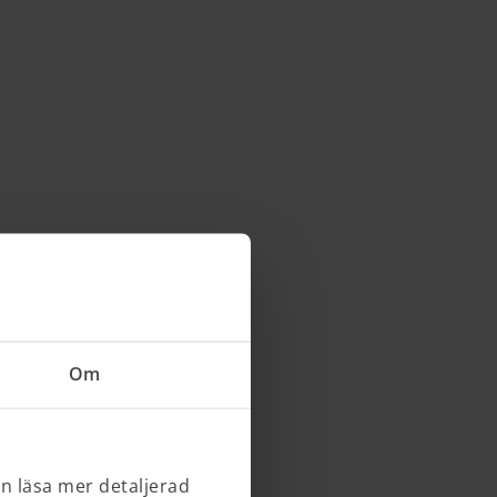
Om
an läsa mer detaljerad