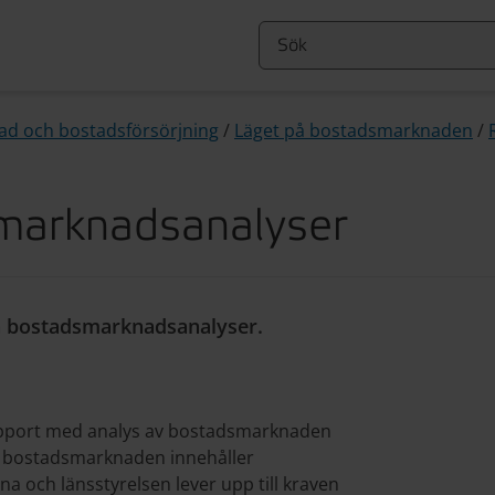
d och bostadsförsörjning
/
Läget på bostadsmarknaden
/
marknadsanalyser
la bostadsmarknadsanalyser.
 rapport med analys av bostadsmarknaden
 på bostadsmarknaden innehåller
 och länsstyrelsen lever upp till kraven