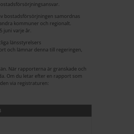
ostadsförsörjningsansvar.
av bostadsförsörjningen samordnas
 andra kommuner och regionalt.
 juni varje år.
iga länsstyrelsers
ort och lämnar denna till regeringen,
a län. När rapporterna är granskade och
ida. Om du letar efter en rapport som
den via registraturen:
4