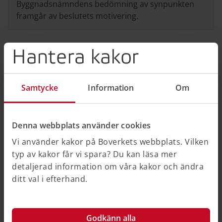
Byggnadsnämndens bedömning av synpunkten
framgår av beslutets motivering.
Hantera kakor
Exempel 5
Elnätsföretaget som är ägare till en luftledning
Samtycke
Information
Om
utmed gräns till "fastighetsbeteckning" har getts
möjlighet att lämna synpunkter på ansökan.
Synpunkter har inkommit från elnätsföretaget
Denna webbplats använder cookies
som motsätter sig tillbyggnaden. Elnätsföretaget
Vi använder kakor på Boverkets webbplats. Vilken
anser att åtgärden skulle medföra en betydande
typ av kakor får vi spara? Du kan läsa mer
olägenhet eftersom åtgärden skulle inskränka
detaljerad information om våra kakor och ändra
elnätsföretagets möjlighet till underhåll och
ditt val i efterhand.
förnyelse och en försämrad leveranssäkerhet.
Byggnadsnämndens bedömning av synpunkten
framgår av beslutets motivering.
Godkänn alla