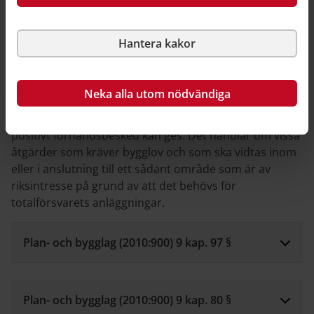
Medgivande från Försvarsmakten och MCF
Hantera kakor
Det finns situationer när byggnadsnämnden måste
underrätta Försvarsmakten eller Myndigheten för civilt
Neka alla utom nödvändiga
försvar, MCF. I sådana ärenden krävs det även ett
medgivande från den berörda myndigheten innan
positivt förhandsbesked kan ges. Det handlar om vissa
åtgärder som kräver bygglov och som ska vidtas inom
eller i anslutning till ett sådant område som är av
riksintresse på grund av att det behövs för
totalförsvarets anläggningar.
Plan- och bygglag (2010:900) 9 kap. 97 §
Plan- och bygglag (2010:900) 9 kap. 80 §