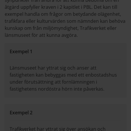
synpunkter från andra för att kunna bedöma om en
åtgärd uppfyller kraven i 2 kapitlet i PBL. Det kan till
exempel handla om frågor om betydande olägenhet,
trafikfara eller kulturvärden som nämnden kan behöva
kunskap om från miljömyndighet, Trafikverket eller
länsmuseet för att kunna avgöra.
Exempel 1
Länsmuseet har yttrat sig och anser att
fastigheten kan bebyggas med ett enbostadshus
under förutsättning att fornlämningen i
fastighetens nordöstra hörn inte påverkas.
Exempel 2
Trafikverket har yttrat sig över ansökan och