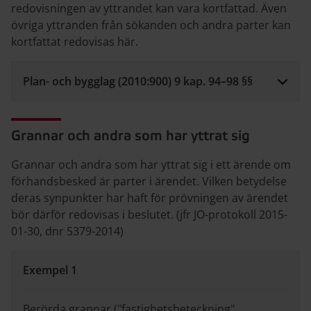
redovisningen av yttrandet kan vara kortfattad. Även
övriga yttranden från sökanden och andra parter kan
kortfattat redovisas här.
Plan- och bygglag (2010:900) 9 kap. 94–98 §§
Grannar och andra som har yttrat sig
Grannar och andra som har yttrat sig i ett ärende om
förhandsbesked är parter i ärendet. Vilken betydelse
deras synpunkter har haft för prövningen av ärendet
bör därför redovisas i beslutet. (jfr JO-protokoll 2015-
01-30, dnr 5379-2014)
Exempel 1
Berörda grannar ("fastighetsbeteckning",