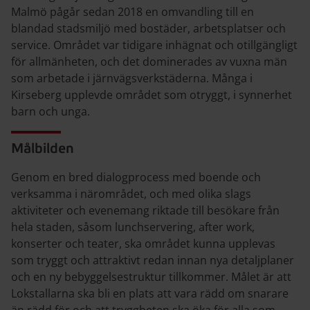
Malmö pågår sedan 2018 en omvandling till en
blandad stadsmiljö med bostäder, arbetsplatser och
service. Området var tidigare inhägnat och otillgängligt
för allmänheten, och det dominerades av vuxna män
som arbetade i järnvägsverkstäderna. Många i
Kirseberg upplevde området som otryggt, i synnerhet
barn och unga.
Målbilden
Genom en bred dialogprocess med boende och
verksamma i närområdet, och med olika slags
aktiviteter och evenemang riktade till besökare från
hela staden, såsom lunchservering, after work,
konserter och teater, ska området kunna upplevas
som tryggt och attraktivt redan innan nya detaljplaner
och en ny bebyggelsestruktur tillkommer. Målet är att
Lokstallarna ska bli en plats att vara rädd om snarare
än rädd för och att tryggheten ska öka för alla som