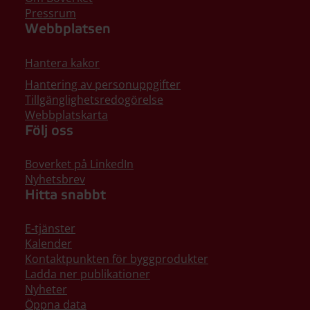
Pressrum
Webbplatsen
Hantera kakor
Hantering av personuppgifter
Tillgänglighetsredogörelse
Webbplatskarta
Följ oss
Boverket på LinkedIn
Nyhetsbrev
Hitta snabbt
E-tjänster
Kalender
Kontaktpunkten för byggprodukter
Ladda ner publikationer
Nyheter
Öppna data