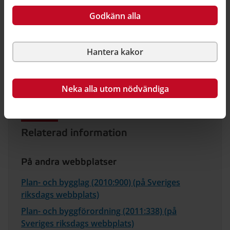
Godkänn alla
Kommunallag (2017:725) 6 kap. 35 §
Hantera kakor
Kommunallag (2017:725) 5 kap. 66–67 §§
Neka alla utom nödvändiga
Relaterad information
På andra webbplatser
Plan- och bygglag (2010:900) (på Sveriges
riksdags webbplats)
Plan- och byggförordning (2011:338) (på
Sveriges riksdags webbplats)