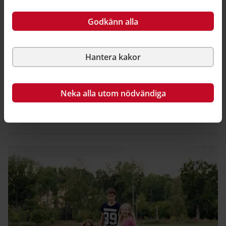
Godkänn alla
Minska transportsystemets klimatpåverkan
Här presenteras hur kommunen kan arbeta för att
Hantera kakor
åstadkomma ett långsiktigt hållbart transportsystem.
Det kan innebära att arbeta med trafikstrategier,
förutsättningar för kollektivtrafiken, gatuutformning
Neka alla utom nödvändiga
som gynnar gång- och cykeltrafik till att använda
parkering som styrmedel.