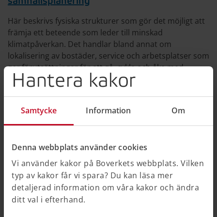
samhällsplanering
Här beskrivs fysiska strukturer som gör det möjligt att
främja ett beteende som leder till minskad
klimatpåverkan. Det handlar bland annat om
lokalisering av bostäder, service och arbetsplatser som
ger förutsättningar för att gå, cykla och åka med
Hantera kakor
kollektiva transportsystem.
Samtycke
Information
Om
Denna webbplats använder cookies
Vi använder kakor på Boverkets webbplats. Vilken
typ av kakor får vi spara? Du kan läsa mer
detaljerad information om våra kakor och ändra
ditt val i efterhand.