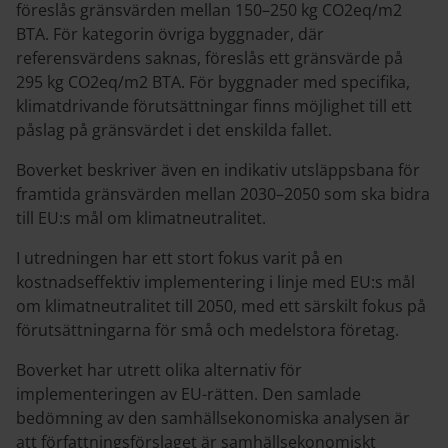
föreslås gränsvärden mellan 150–250 kg CO2eq/m2
BTA. För kategorin övriga byggnader, där
referensvärdens saknas, föreslås ett gränsvärde på
295 kg CO2eq/m2 BTA. För byggnader med specifika,
klimatdrivande förutsättningar finns möjlighet till ett
påslag på gränsvärdet i det enskilda fallet.
Boverket beskriver även en indikativ utsläppsbana för
framtida gränsvärden mellan 2030–2050 som ska bidra
till EU:s mål om klimatneutralitet.
I utredningen har ett stort fokus varit på en
kostnadseffektiv implementering i linje med EU:s mål
om klimatneutralitet till 2050, med ett särskilt fokus på
förutsättningarna för små och medelstora företag.
Boverket har utrett olika alternativ för
implementeringen av EU-rätten. Den samlade
bedömning av den samhällsekonomiska analysen är
att författningsförslaget är samhällsekonomiskt