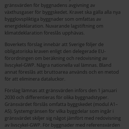
gränsvärden för byggnadens avgivning av
växthusgaser för byggskedet. Kravet ska gälla alla nya
bygglovspliktiga byggnader som omfattas av
energideklaration. Nuvarande lagstiftning om
klimatdeklaration föreslås upphävas.
Boverkets förslag innebär att Sverige följer de
obligatoriska kraven enligt den delegerade EU-
förordningen om beräkning och redovisning av
livscykel-GWP. Några nationella val lämnas. Bland
annat föreslås att bruttoarea används och en metod
för att eliminera dataluckor.
Förslag lämnas att gränsvärden införs den 1 januari
2030 och differentieras för olika byggnadstyper.
Gränsvärdet förslås omfatta byggskedet (modul A1–
A5). Systemgränsen för vilka byggdelar som ingår i
gränsvärdet skiljer sig något jämfört med redovisning
av livscykel-GWP. För byggnader med referensvärden