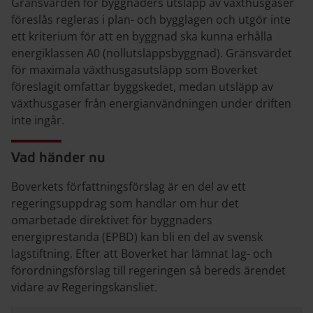
Gränsvärden för byggnaders utsläpp av växthusgaser
föreslås regleras i plan- och bygglagen och utgör inte
ett kriterium för att en byggnad ska kunna erhålla
energiklassen A0 (nollutsläppsbyggnad). Gränsvärdet
för maximala växthusgasutsläpp som Boverket
föreslagit omfattar byggskedet, medan utsläpp av
växthusgaser från energianvändningen under driften
inte ingår.
Vad händer nu
Boverkets författningsförslag är en del av ett
regeringsuppdrag som handlar om hur det
omarbetade direktivet för byggnaders
energiprestanda (EPBD) kan bli en del av svensk
lagstiftning. Efter att Boverket har lämnat lag- och
förordningsförslag till regeringen så bereds ärendet
vidare av Regeringskansliet.