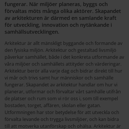
fungerar. När miljöer planeras, byggs och
förvaltas möts många olika aktörer. Skapandet
av arkitekturen är därmed en samlande kraft
för utveckling, innovation och nytänkande i
samhällsutvecklingen.
Arkitektur är allt mänskligt byggande och formande av
den fysiska miljön. Arkitektur och gestaltad livsmiljö
påverkar samhället, både i det konkreta utformande av
våra miljöer och samhällets attityder och värderingar.
Arkitektur berör alla varje dag och bidrar direkt till hur
vi mår och trivs samt hur människor och samhälle
fungerar. Skapandet av arkitektur handlar om hur vi
planerar, utformar och förvaltar vårt samhälle utifrån
de platser och rum som vi rör oss i, som till exempel
bostaden, torget, affären, skolan eller gatan.
Utformningen har stor betydelse för att utveckla och
förvalta levande och trygga livsmiljöer, och kan bidra
till att motverka utanförskap och ohälsa. Arkitektur är