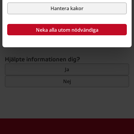
Hantera kakor
Senast ändrad 23 november 2022
•
Publicerad 7 maj 2020
Neka alla utom nödvändiga
Så här kan du källhänvisa till denna sida
Hjälpte informationen dig?
Ja
Nej