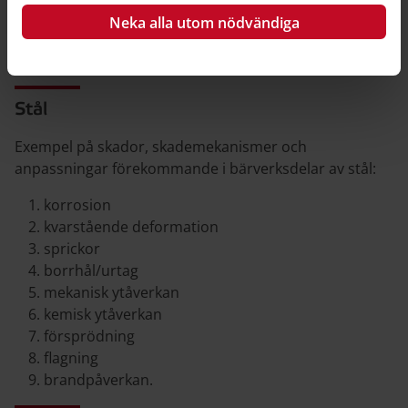
borrhål/urtag
Neka alla utom nödvändiga
mekanisk ytåverkan
angrepp av skadedjur.
Stål
Exempel på skador, skademekanismer och
anpassningar förekommande i bärverksdelar av stål:
korrosion
kvarstående deformation
sprickor
borrhål/urtag
mekanisk ytåverkan
kemisk ytåverkan
försprödning
flagning
brandpåverkan.