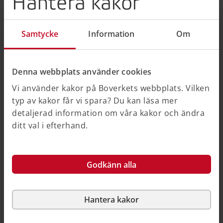
Hantera kakor
borrhål/urtag
mekanisk ytpåverkan
spjälkning
Samtycke
Information
Om
erosion
karbonatisering
kloridangrepp
Denna webbplats använder cookies
alkalikiselreaktion
Vi använder kakor på Boverkets webbplats. Vilken
urlakning
typ av kakor får vi spara? Du kan läsa mer
saltkristallisation
detaljerad information om våra kakor och ändra
kemiskt angrepp.
ditt val i efterhand.
Limträ
Exempel på skador, skademekanismer och
Godkänn alla
anpassningar förekommande i bärverksdelar av limträ:
fuktskadat trä/röta
Hantera kakor
mögel/missfärgning
sprickor