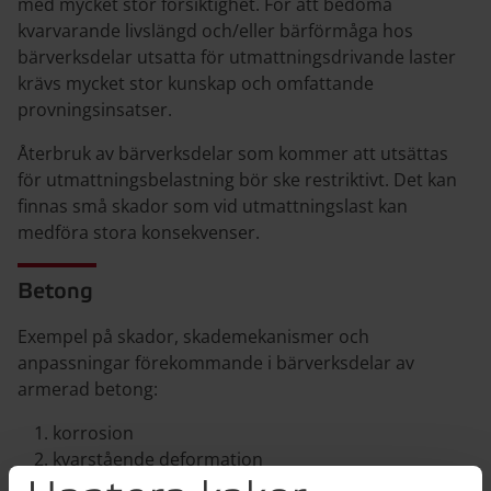
med mycket stor försiktighet. För att bedöma
kvarvarande livslängd och/eller bärförmåga hos
bärverksdelar utsatta för utmattningsdrivande laster
krävs mycket stor kunskap och omfattande
provningsinsatser.
Återbruk av bärverksdelar som kommer att utsättas
för utmattningsbelastning bör ske restriktivt. Det kan
finnas små skador som vid utmattningslast kan
medföra stora konsekvenser.
Betong
Exempel på skador, skademekanismer och
anpassningar förekommande i bärverksdelar av
armerad betong:
korrosion
kvarstående deformation
sprickor (i både betong och armering)