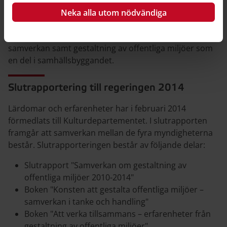
tillsammans – erfarenheter från gestaltning av
Neka alla utom nödvändiga
offentliga miljöer". Rapporten diskuterar bland annat
deltagandets villkor, olika sätt att organisera
samverkan samt gestaltning av offentliga miljöer som
en del i samhällsbyggandet.
Slutrapportering till regeringen 2014
Lärdomar och erfarenheter har i februari 2014
förmedlats till Kulturdepartementet. I slutrapporten
framgår att samverkan mellan de fyra myndigheterna
består. Slutrapporteringen består av följande delar:
Slutrapport "Samverkan om gestaltning av
offentliga miljöer 2010-2014"
Boken "Konsten att gestalta offentliga miljöer –
samverkan i tanke och handling"
Boken "Att verka tillsammans – erfarenheter från
gestaltning av offentliga miljöer"