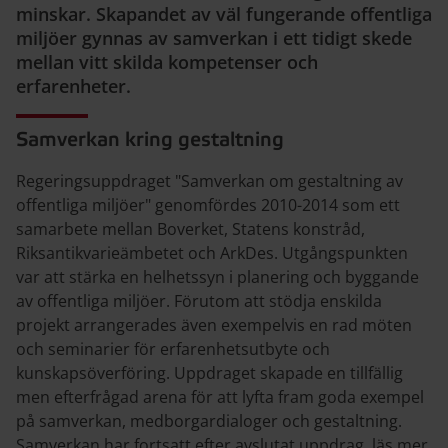
minskar. Skapandet av väl fungerande offentliga
miljöer gynnas av samverkan i ett tidigt skede
mellan vitt skilda kompetenser och
erfarenheter.
Samverkan kring gestaltning
Regeringsuppdraget "Samverkan om gestaltning av
offentliga miljöer" genomfördes 2010-2014 som ett
samarbete mellan Boverket, Statens konstråd,
Riksantikvarieämbetet och ArkDes. Utgångspunkten
var att stärka en helhetssyn i planering och byggande
av offentliga miljöer. Förutom att stödja enskilda
projekt arrangerades även exempelvis en rad möten
och seminarier för erfarenhetsutbyte och
kunskapsöverföring. Uppdraget skapade en tillfällig
men efterfrågad arena för att lyfta fram goda exempel
på samverkan, medborgardialoger och gestaltning.
Samverkan har fortsatt efter avslutat uppdrag, läs mer