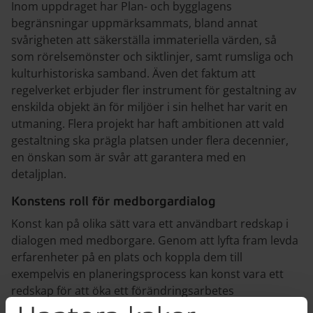
Inom uppdraget har Plan- och bygglagens
begränsningar uppmärksammats, bland annat
svårigheten att säkerställa immateriella värden, så
som rörelsemönster och siktlinjer, samt rumsliga och
kulturhistoriska samband. Även det faktum att
regelverket erbjuder fler instrument för gestaltning av
enskilda objekt än för miljöer i sin helhet har varit en
utmaning. Flera projekt har haft ambitionen att vald
gestaltning ska prägla platsen under flera decennier,
en önskan som är svår att garantera med en
detaljplan.
Konstens roll för medborgardialog
Konst kan på olika sätt vara ett användbart redskap i
dialogen med medborgare. Genom att lyfta fram levda
erfarenheter på en plats och koppla dem till
exempelvis en planeringsprocess kan konst vara ett
redskap för att öka ett förändringsarbetes
demokratiska grund. Det konstnärliga uttrycket kan i