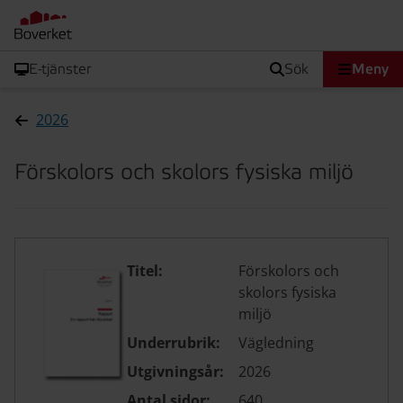
E-tjänster
sök
Meny
2026
Förskolors och skolors fysiska miljö
Titel:
Förskolors och
skolors fysiska
miljö
Underrubrik:
Vägledning
Utgivningsår:
2026
Antal sidor:
640