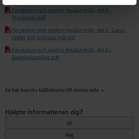
Förskolors och skolors fysiska miljö, del 4 -
Processen.pdf
Förskolors och skolors fysiska miljö, del 5 - Lagar,
regler och politiska mål.pdf
Förskolors och skolors fysiska miljö, del 6 -
Exempelsamling.pdf
Så här kan du källhänvisa till denna sida
Hjälpte informationen dig?
Ja
Nej