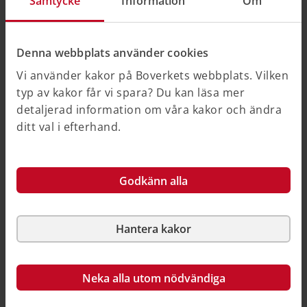
Samtycke
Information
Om
Vägledningen var publicerad på Boverkets
webbplats mellan maj 2020 och juni
2026. Vägledningen publicerades som pdf på
Denna webbplats använder cookies
Boverkets webbplats i juli 2026.
Vi använder kakor på Boverkets webbplats. Vilken
typ av kakor får vi spara? Du kan läsa mer
Då vägledningen inte längre uppdateras kan den
detaljerad information om våra kakor och ändra
innehålla inaktuell information.
ditt val i efterhand.
Vägledningen består av sex delar:
Godkänn alla
Förskolors och skolors fysiska miljö, del 1 -
Strategiska ställningstaganden och vägval.pdf
Förskolors och skolors fysiska miljö, del 2 -
Hantera kakor
Byggnaden och utemiljön.pdf
Förskolors och skolors fysiska miljö, del 3 -
Neka alla utom nödvändiga
Förskolan och skolan som en del av
samhällsbygget.pdf