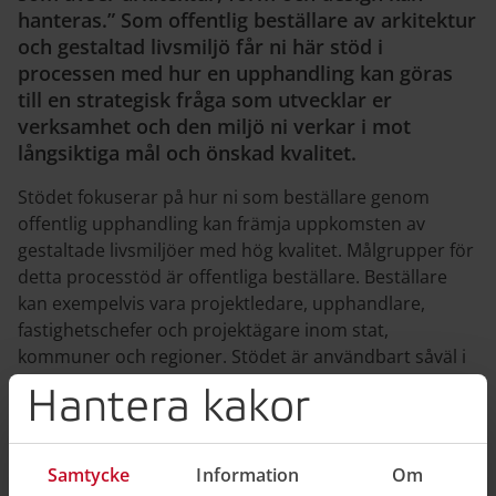
hanteras.” Som offentlig beställare av arkitektur
och gestaltad livsmiljö får ni här stöd i
processen med hur en upphandling kan göras
till en strategisk fråga som utvecklar er
verksamhet och den miljö ni verkar i mot
långsiktiga mål och önskad kvalitet.
Stödet fokuserar på hur ni som beställare genom
offentlig upphandling kan främja uppkomsten av
gestaltade livsmiljöer med hög kvalitet. Målgrupper för
detta processtöd är offentliga beställare. Beställare
kan exempelvis vara projektledare, upphandlare,
fastighetschefer och projektägare inom stat,
kommuner och regioner. Stödet är användbart såväl i
nybyggnadsprojekt som i befintlig gestaltad livsmiljö.
Hantera kakor
Boverket och Upphandlingsmyndigheten har tagit
fram gemensamma slutsatser angående hur en
Samtycke
Information
Om
beställare kan ställa krav på kvalitet inom olika