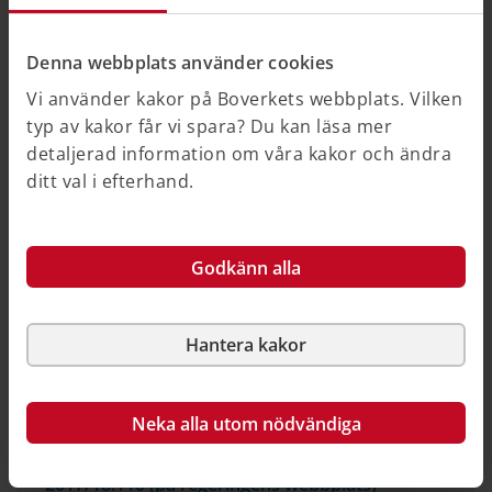
upphandlingsförfaranden. Myndigheternas
förhoppning är arbetet ska hjälpa offentliga beställare
Denna webbplats använder cookies
att använda sig av flera upphandlingsförfaranden samt
att se möjligheterna med lagen (2016:1145) om
Vi använder kakor på Boverkets webbplats. Vilken
offentlig upphandling, LOU.
typ av kakor får vi spara? Du kan läsa mer
detaljerad information om våra kakor och ändra
Fördjupad information om olika
ditt val i efterhand.
upphandlingsförfaranden finns på
Upphandlingsmyndighetens webbplats, se "Relaterad
information".
Godkänn alla
Hantera kakor
Relaterad information
På andra webbplatser
Neka alla utom nödvändiga
”Politik för gestaltad livsmiljö”, prop.
2017/18:110 (på regeringens webbplats)