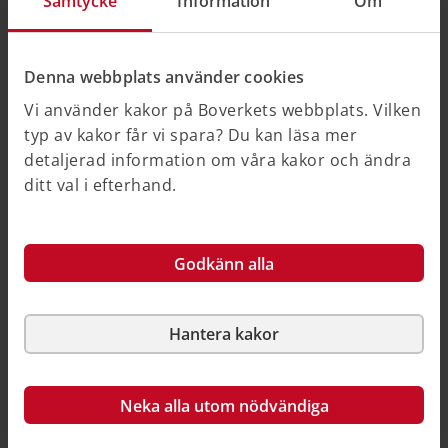
Samtycke
Information
Om
Vägledningen var publicerad på Boverkets
webbplats mellan maj 2020 och juni
2026. Vägledningen publicerades som pdf på
Denna webbplats använder cookies
Boverkets webbplats i juli 2026.
Vi använder kakor på Boverkets webbplats. Vilken
typ av kakor får vi spara? Du kan läsa mer
Då vägledningen inte längre uppdateras kan den
detaljerad information om våra kakor och ändra
innehålla inaktuell information.
ditt val i efterhand.
Vägledningen består av sex delar:
Godkänn alla
Förskolors och skolors fysiska miljö, del 1 -
Strategiska ställningstaganden och vägval.pdf
Förskolors och skolors fysiska miljö, del 2 -
Hantera kakor
Byggnaden och utemiljön.pdf
Förskolors och skolors fysiska miljö, del 3 -
Neka alla utom nödvändiga
Förskolan och skolan som en del av
samhällsbygget.pdf