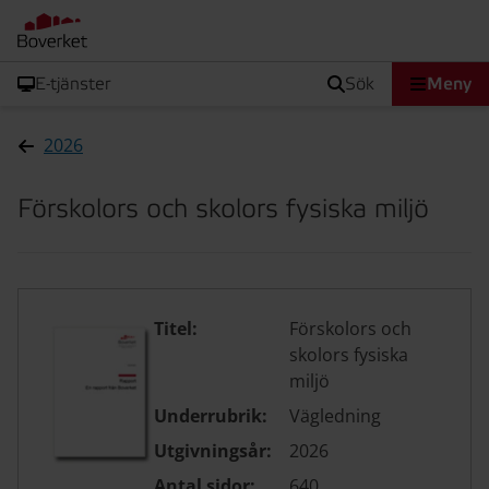
E-tjänster
sök
Meny
2026
Förskolors och skolors fysiska miljö
Titel:
Förskolors och
skolors fysiska
miljö
Underrubrik:
Vägledning
Utgivningsår:
2026
Antal sidor:
640