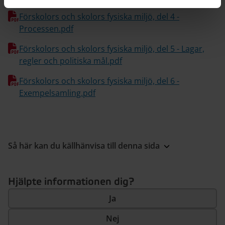
Förskolors och skolors fysiska miljö, del 4 -
Processen.pdf
Förskolors och skolors fysiska miljö, del 5 - Lagar,
regler och politiska mål.pdf
Förskolors och skolors fysiska miljö, del 6 -
Exempelsamling.pdf
Så här kan du källhänvisa till denna sida
Hjälpte informationen dig?
Ja
Nej