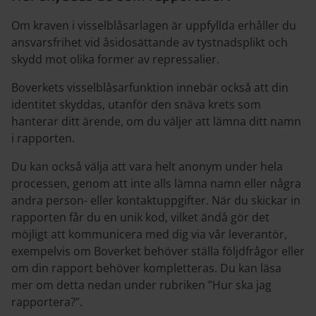
Om kraven i visselblåsarlagen är uppfyllda erhåller du
ansvarsfrihet vid åsidosättande av tystnadsplikt och
skydd mot olika former av repressalier.
Boverkets visselblåsarfunktion innebär också att din
identitet skyddas, utanför den snäva krets som
hanterar ditt ärende, om du väljer att lämna ditt namn
i rapporten.
Du kan också välja att vara helt anonym under hela
processen, genom att inte alls lämna namn eller några
andra person- eller kontaktuppgifter. När du skickar in
rapporten får du en unik kod, vilket ändå gör det
möjligt att kommunicera med dig via vår leverantör,
exempelvis om Boverket behöver ställa följdfrågor eller
om din rapport behöver kompletteras. Du kan läsa
mer om detta nedan under rubriken ”Hur ska jag
rapportera?”.