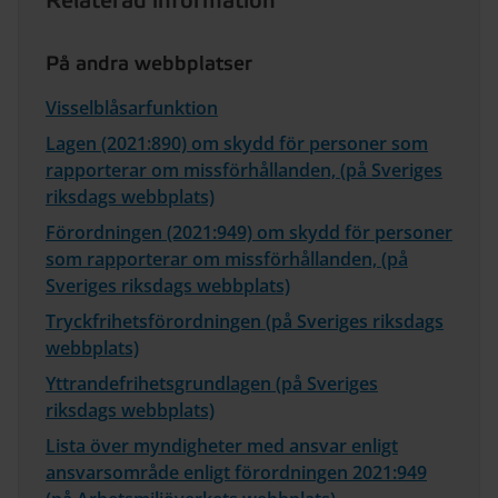
Relaterad information
På andra webbplatser
Visselblåsarfunktion
Lagen (2021:890) om skydd för personer som
rapporterar om missförhållanden, (på Sveriges
riksdags webbplats)
Förordningen (2021:949) om skydd för personer
som rapporterar om missförhållanden, (på
Sveriges riksdags webbplats)
Tryckfrihetsförordningen (på Sveriges riksdags
webbplats)
Yttrandefrihetsgrundlagen (på Sveriges
riksdags webbplats)
Lista över myndigheter med ansvar enligt
ansvarsområde enligt förordningen 2021:949