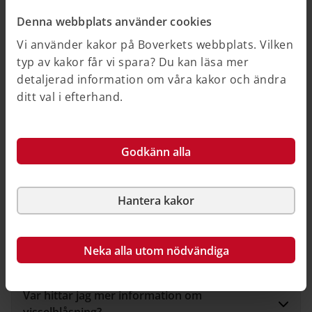
Denna webbplats använder cookies
Vad händer när du lämnat din rapport?
Vi använder kakor på Boverkets webbplats. Vilken
typ av kakor får vi spara? Du kan läsa mer
detaljerad information om våra kakor och ändra
Är min rapport en allmän handling hos
ditt val i efterhand.
Boverket?
Godkänn alla
Vad innebär det skydd jag får som
visselblåsare?
Hantera kakor
Kan jag visselblåsa på annat sätt?
Neka alla utom nödvändiga
Var hittar jag mer information om