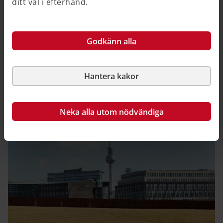
Cirkulär ekonomi i Nederländerna 2050
ditt val i efterhand.
Nederländerna har som mål att landet ska ha en helt
cirkulär ekonomi år 2050. Med detta avses att
Godkänn alla
miljöeffekterna av uttag och användning av råvaror för
nederländsk produktion och konsumtion faller inom
ramarna för de planetära gränserna.
Hantera kakor
Neka alla utom nödvändiga