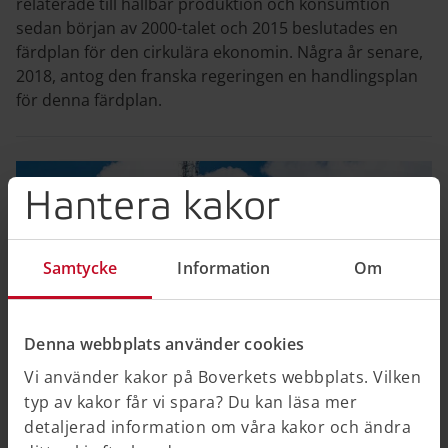
relaterade till hållbar produktion och konsumtion
sedan början av 2000-talet och 2015 beslutades en
färdplan för den cirkulära ekonomin. Några år senare,
2018, antog den franska regeringen en handlingsplan
för denna färdplan.
Hantera kakor
Samtycke
Information
Om
Denna webbplats använder cookies
Vi använder kakor på Boverkets webbplats. Vilken
typ av kakor får vi spara? Du kan läsa mer
detaljerad information om våra kakor och ändra