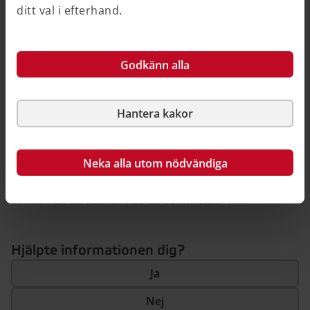
ditt val i efterhand.
sänka energiförbrukningen. Den visar hur mycket
energi som huset använder. Det kan också finnas
förslag på kostnadseffektiva åtgärder som kan spara
Godkänn alla
energi, utan att försämra annat som är viktigt i ditt
hem, såsom inomhusmiljö och kulturvärden.
Hantera kakor
Senast ändrad 8 augusti 2024
•
Publicerad 8 maj 2023
Neka alla utom nödvändiga
Så här kan du källhänvisa till denna sida
Hjälpte informationen dig?
Ja
Nej