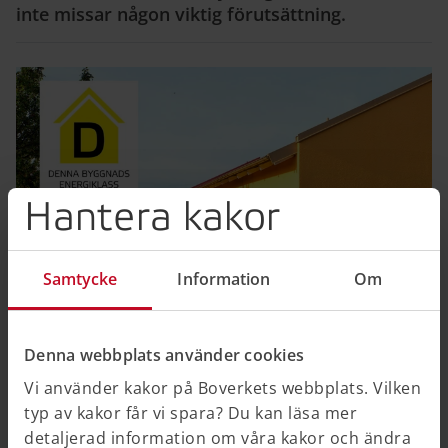
inte missar någon viktig förutsättning.
Hantera kakor
Samtycke
Information
Om
Denna webbplats använder cookies
Energideklarationen – ett bra underlag för
din energieffektivisering
Vi använder kakor på Boverkets webbplats. Vilken
typ av kakor får vi spara? Du kan läsa mer
Om det finns en energideklaration för huset kan den
detaljerad information om våra kakor och ändra
vara ett bra underlag när du planerar åtgärder för att