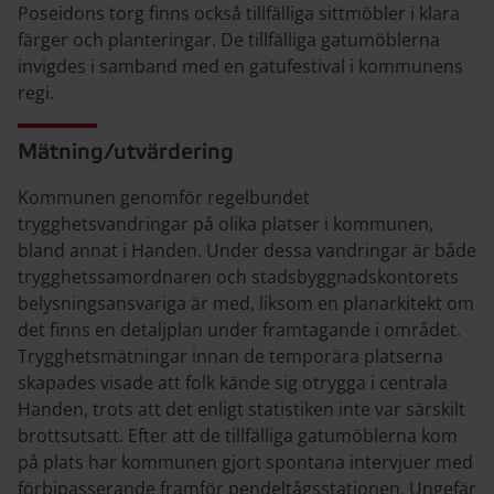
Poseidons torg finns också tillfälliga sittmöbler i klara
färger och planteringar. De tillfälliga gatumöblerna
invigdes i samband med en gatufestival i kommunens
regi.
Mätning/utvärdering
Kommunen genomför regelbundet
trygghetsvandringar på olika platser i kommunen,
bland annat i Handen. Under dessa vandringar är både
trygghetssamordnaren och stadsbyggnadskontorets
belysningsansvariga är med, liksom en planarkitekt om
det finns en detaljplan under framtagande i området.
Trygghetsmätningar innan de temporära platserna
skapades visade att folk kände sig otrygga i centrala
Handen, trots att det enligt statistiken inte var särskilt
brottsutsatt. Efter att de tillfälliga gatumöblerna kom
på plats har kommunen gjort spontana intervjuer med
förbipasserande framför pendeltågsstationen. Ungefär