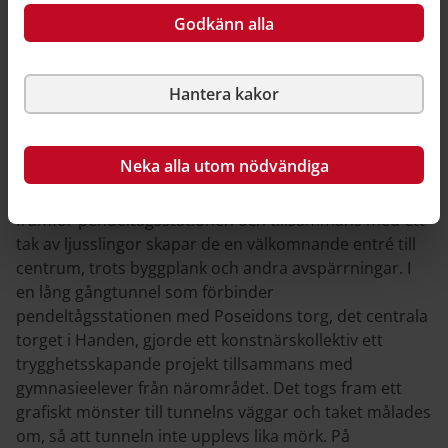
Godkänn alla
Tillfälliga gatumöbler och blomsterlådor i klara färger samt
ett tak av ljusslingor markerar platsen mellan
pendeltågsstationen och gångtunneln som leder till
Hantera kakor
Poseidons torg. Foto: Andreas Paulson/Haninge kommun
Fysiska åtgärder
Neka alla utom nödvändiga
Tillfälliga gatumöbler i klara färger markerar platsen
framför pendeltågsstationen och tillsammans med ett
tak av ljusslingor skapar de en välkomnande entré till
centrum, trots byggplank och andra avspärrningar. I
en lång gångtunnel som förbinder
pendeltågsstationen med Poseidons torg, det centrala
torget i Handen, gjorde ett konstnärskollektiv ett
trygghetsskapande projekt tillsammans med
gymnasieelever från närområdet. Det togs fram ett
grafiskt mönster till tunnelns väggar och taket målades
om, så att tunneln inte upplevs lika mörk. På