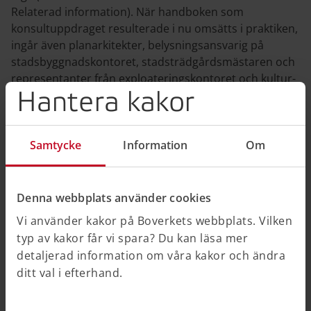
Relaterad information). När handboken som
konsultuppdraget resulterade i nu omsätts i praktiken,
ingår även planarkitekter, belysningsansvarig på
stadsbyggnadskontoret, stadsträdgårdsmästaren och
representanter från exploateringskontoret och kultur-
Hantera kakor
och fritidsförvaltningen i arbetsgruppen.
Samtycke
Information
Om
Denna webbplats använder cookies
Vi använder kakor på Boverkets webbplats. Vilken
typ av kakor får vi spara? Du kan läsa mer
detaljerad information om våra kakor och ändra
ditt val i efterhand.