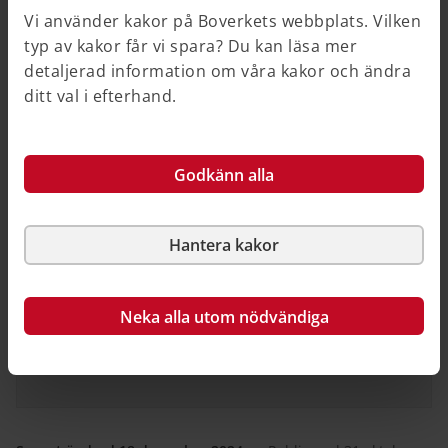
som främjar kontakt och gemenskap, liksom ett
Vi använder kakor på Boverkets webbplats. Vilken
mångsidigt socialt liv.
typ av kakor får vi spara? Du kan läsa mer
detaljerad information om våra kakor och ändra
ditt val i efterhand.
Relaterad information
Godkänn alla
På Boverket
Plats för trygghet
Hantera kakor
På andra webbplatser
Neka alla utom nödvändiga
Ny lag reglerar kommuners ansvar att arbeta
brottsförebyggande (på regeringens webbplats)