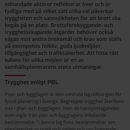
inblandade aktörer reflekterar över och är
tydliga med på vilket sätt olika val påverkar
tryggheten och sannolikheten för att brott ska
begås på en plats. Brottsförebyggande- och
trygghetsskapande åtgärder behöver också
vägas mot andra önskemål och krav som ställs
på exempelvis folkliv, goda ljudmiljöer,
tillgänglighet och trafiksäkerhet. Att hitta rätt
balans för olika miljöer är en av
samhällsplanerarens stora utmaningar.
Trygghet enligt PBL
Plan- och bygglagen är den centrala lagstiftningen för
fysisk planering i Sverige. Begreppet trygghet återfinns
inte i plan- och bygglagen, men de hänsynstaganden
som utgår från plan och bygglagens inledande
bestämmelse: ”I denna lag finns bestämmelser om
planläggning av mark och vatten och om byggande.