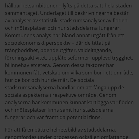
hållbarhetsambitioner – lyfts på detta sätt hela staden
sammantaget. Underlaget till beskrivningarna består
av analyser av statistik, stadsrumsanalyser av flöden
och mötesplatser och hur stadsdelarna fungerar.
Kommunens analys har bland annat utgått från ett
socioekonomiskt perspektiv – där de tittat på
trångboddhet, boendeutgifter, valdeltagande,
föreningsaktivitet, upplåtelseformer, upplevd trygghet,
bilinnehav etcetera. Genom dessa faktorer har
kommunen fått vetskap om vilka som bor i ett område,
hur de bor och hur de mår. De sociala
stadsrumsanalyserna handlar om att fånga upp de
sociala aspekterna i respektive område. Genom
analyserna har kommunen kunnat kartlägga var flöden
och mötesplatser finns samt hur stadsdelarna
fungerar och var framtida potential finns.
För att få en bättre helhetsbild av stadsdelarna,
genomfördes under processen också en omfattande