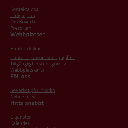
Kontakta oss
Lediga jobb
Om Boverket
Pressrum
Webbplatsen
Hantera kakor
Hantering av personuppgifter
Tillgänglighetsredogörelse
Webbplatskarta
Följ oss
Boverket på LinkedIn
Nyhetsbrev
Hitta snabbt
E-tjänster
Kalender