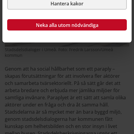
Hantera kakor
Neka alla utom nödvändiga
Stadsdelsdialoger i Umeå. Foto: Fredrik Larsson/Umeå
kommun
Genom att ha social hållbarhet som ett paraply –
skapas förutsättningar för att involvera fler aktörer
och samarbeta tvärsektoriellt. På så sätt går det att
arbeta bredare och erbjuda mer jämlika miljöer för
samtliga invånare. Paraplyet är ett sätt att samla olika
aktörer under en fråga och dra åt samma håll.
Stadsdelarna är så mycket mer än bara byggd miljö,
genom stadsdelsdialogerna har kommunen fått
kunskap om helhetsbilden och en stor insyn i livet
mellan husen. Stadsdelsbeskrivningarna utgör ett