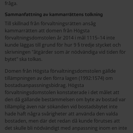
fråga.
Sammanfattning av kammarrättens tolkning
Till skillnad från förvaltningsrätten ansåg
kammarrätten att domen från Högsta
förvaltningsdomstolen år 2014 i mål 1115–14 inte
kunde läggas till grund för hur 9 § tredje stycket och
skrivningen "åtgärder som är nödvändiga vid tiden för
bytet" ska tolkas.
Domen från Högsta förvaltningsdomstolen gällde
tillämpningen av den förra lagen (1992:1574) om
bostadsanpassningsbidrag. Högsta
förvaltningsdomstolen konstaterade i det målet att
den då gällande bestämmelsen om byte av bostad var
tillämplig även när sökanden vid bostadsbytet inte
hade haft några svårigheter att använda den valda
bostaden, men där det redan då kunde förutses att
det skulle bli nödvändigt med anpassning inom en inte