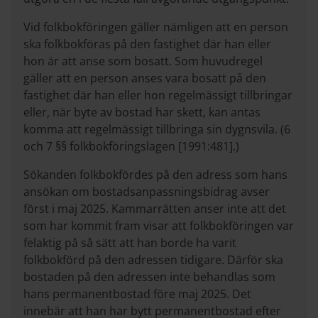
Vid folkbokföringen gäller nämligen att en person
ska folkbokföras på den fastighet där han eller
hon är att anse som bosatt. Som huvudregel
gäller att en person anses vara bosatt på den
fastighet där han eller hon regelmässigt tillbringar
eller, när byte av bostad har skett, kan antas
komma att regelmässigt tillbringa sin dygnsvila. (6
och 7 §§ folkbokföringslagen [1991:481].)
Sökanden folkbokfördes på den adress som hans
ansökan om bostadsanpassningsbidrag avser
först i maj 2025. Kammarrätten anser inte att det
som har kommit fram visar att folkbokföringen var
felaktig på så sätt att han borde ha varit
folkbokförd på den adressen tidigare. Därför ska
bostaden på den adressen inte behandlas som
hans permanentbostad före maj 2025. Det
innebär att han har bytt permanentbostad efter