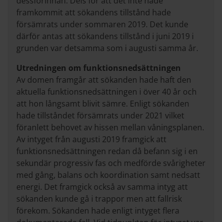
dessförinnan. Dels för att det inte hade
framkommit att sökandens tillstånd hade
försämrats under sommaren 2019. Det kunde
därför antas att sökandens tillstånd i juni 2019 i
grunden var detsamma som i augusti samma år.
Utredningen om funktionsnedsättningen
Av domen framgår att sökanden hade haft den
aktuella funktionsnedsättningen i över 40 år och
att hon långsamt blivit sämre. Enligt sökanden
hade tillståndet försämrats under 2021 vilket
föranlett behovet av hissen mellan våningsplanen.
Av intyget från augusti 2019 framgick att
funktionsnedsättningen redan då befann sig i en
sekundär progressiv fas och medförde svårigheter
med gång, balans och koordination samt nedsatt
energi. Det framgick också av samma intyg att
sökanden kunde gå i trappor men att fallrisk
förekom. Sökanden hade enligt intyget flera