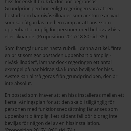
hiss för enskilt bruk därför bör begränsas.
Grundprincipen bör enligt regeringen vara att en
bostad som har nivåskillnader som är större än vad
som kan åtgärdas med en ramp är att anse som
uppenbart olämplig för personer med behov av hiss
eller liknande. (Proposition 2017/18:80 sid. 38.)
Som framgår under nästa rubrik i denna artikel, "Inte
en brist som gör bostaden uppenbart olämplig -
nivåskillnader", lämnar dock regeringen ett antal
exempel på när bidrag ska kunna beviljas för hiss.
Avsteg kan alltså göras från grundprincipen, den är
inte absolut.
En bostad som kräver att en hiss installeras mellan ett
flertal våningsplan för att den ska bli tillgänglig för
personen med funktionsnedsättning får anses som
uppenbart olämplig. I ett sådant fall bör bidrag inte
beviljas för någon del av en hissinstallation.
(Proposition 2017/18:80 sid. 74.)