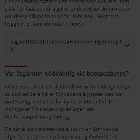
Har sökanden flyttat till en bostad som han eller hon
själv har låtit uppföra gäller andra villkor. Information
om dessa villkor finns under rubriken "Sökanden
byggherre" som du hittar i menyn.
Lag (2018:222) om bostadsanpassningsbidrag 9
§
Var åtgärden nödvändig vid bostadsbytet?
Observera att de särskilda villkoren för bidrag vid byte
av bostad bara gäller för sådana åtgärder som var
nödvändiga vid tiden för bytet av bostaden. Det
framgår av 9 § tredje stycket lagen om
bostadsanpassningsbidrag.
De särskilda villkoren ska alltså inte tillämpas på
åtgärder som beror på anpassningsbehov som