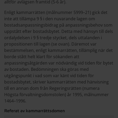
alltför avlägsen framtid (5-6 år).
Enligt kammarrätten (målnummer 5999–21) gick det
inte att tillämpa 9 § i den nuvarande lagen om
bostadsanpassningsbidrag på anpassningsbehov som
uppstått efter bostadsbytet. Detta med hänsyn till dels
ordalydelsen i 9 § tredje stycket, dels uttalanden i
propositionen till lagen (se ovan). Däremot var
bestämmelsen, enligt kammarrätten, tillämplig när det
borde stått helt klart för sökanden att
anpassningsåtgärden var nödvändig vid tiden för bytet
av bostaden. Bedömningen ska göras med
utgångspunkt i vad som var känt vid tiden för
bostadsbytet, skriver kammarrätten med hänvisning
till en annan dom från Regeringsrätten (numera
Högsta förvaltningsdomstolen) år 1995, målnummer
1464–1996.
Referat av kammarrättsdomen