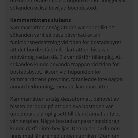
dokumenterade fall. Vid tidpunkten för intyget var
sökanden också beviljad boendestöd.
Kammarrättens slutsats
Kammarrätten ansåg att det var sannolikt att
sökanden varit så pass påverkad av sin
funktionsnedsättning vid tiden för bostadsbytet
att det borde stått helt klart att en hiss var
nödvändig redan då. 9 § var därför tillämplig. Att
sökanden kunde använda trappan vid tiden för
bostadsbytet, liksom vid tidpunkten för
kammarrättens prövning, föranledde inte någon
annan bedömning, menade kammarrätten.
Kammarrätten ansåg dessutom att behovet av
hissen berodde på att den nya bostaden var
uppenbart olämplig sett till bland annat antalet
våningsplan. Något bostadsanpassningsbidrag
kunde därför inte beviljas. Denna del av domen
finns med längre ned under rubriken "Dom om