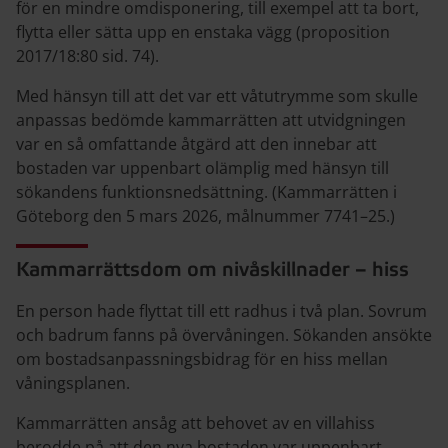
för en mindre omdisponering, till exempel att ta bort,
flytta eller sätta upp en enstaka vägg (proposition
2017/18:80 sid. 74).
Med hänsyn till att det var ett våtutrymme som skulle
anpassas bedömde kammarrätten att utvidgningen
var en så omfattande åtgärd att den innebar att
bostaden var uppenbart olämplig med hänsyn till
sökandens funktionsnedsättning. (Kammarrätten i
Göteborg den 5 mars 2026, målnummer 7741–25.)
Kammarrättsdom om nivåskillnader – hiss
En person hade flyttat till ett radhus i två plan. Sovrum
och badrum fanns på övervåningen. Sökanden ansökte
om bostadsanpassningsbidrag för en hiss mellan
våningsplanen.
Kammarrätten ansåg att behovet av en villahiss
berodde på att den nya bostaden var uppenbart