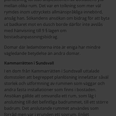
mellan olika rum. Det var en tolkning som mer väl
rymdes inom uttryckets allmänspråkliga innebörd,
ansåg han. Sökandens ansökan om bidrag för att byta
ut badkaret mot en dusch borde därför inte avslås
med hänvisning till 9 § lagen om
bostadsanpassningsbidrag.
Domar där ledamöterna inte är eniga har mindre
vägledande betydelse än andra domar.
Kammarrätten i Sundsvall
I en dom från Kammarrätten i Sundsvall uttalade
domstolen att begreppet planlösning innefattar såväl
storlek och utformning av rummen som väggar och
andra fasta installationer som finns i bostaden.
Ansökan gällde att omvandla ett rum, som låg i
anslutning till det befintliga badrummet, till ett större
badrum. Det anslutande rummet användes som
förråd men var i grunden ett sovrum. Enligt