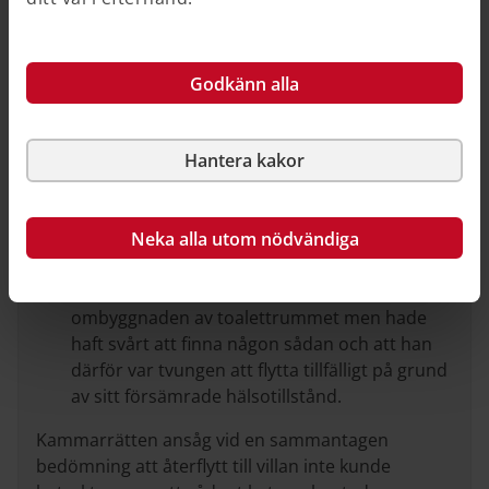
sökanden och hans fru hade haft ett
hyreskontrakt i en seniorlägenhet från den 1
december 2023 till den 30 april 2024
sökanden hade sviktande hälsa och inte
Godkänn alla
kunde förflytta sig utan rollator
sökanden hade uppgett att han och hans fru
flyttade till en seniorlägenhet på prov på
Hantera kakor
grund av hans försämrade hälsoläge och att
han inte kunde ta sig till någon av villans
duschar
Neka alla utom nödvändiga
sökanden hade försökt hitta en byggfirma
som kunde genomföra bland annat
ombyggnaden av toalettrummet men hade
haft svårt att finna någon sådan och att han
därför var tvungen att flytta tillfälligt på grund
av sitt försämrade hälsotillstånd.
Kammarrätten ansåg vid en sammantagen
bedömning att återflytt till villan inte kunde