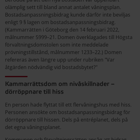
olämplig sett till bland annat antalet våningsplan.
Bostadsanpassningsbidrag kunde därför inte beviljas
enligt 9 § lagen om bostadsanpassningsbidrag.
(Kammarrätten i Göteborg den 14 februari 2022,
målnummer 5999–21. Domen överklagades till Högsta
förvaltningsdomstolen som inte meddelade
prövningstillstånd, målnummer 1233–22.) Domen
refereras även längre upp under rubriken "Var
åtgärden nödvändig vid bostadsbytet?"
Kammarrättsdom om nivåskillnader –
dörröppnare till hiss
En person hade flyttat till ett flervåningshus med hiss.
Personen ansökte om bostadsanpassningsbidrag för
dörröppnare till hissen. Dels på entréplanet, dels på
det egna våningsplanet.
Kommunen och förvaltningsrätten ansåg att bidrag