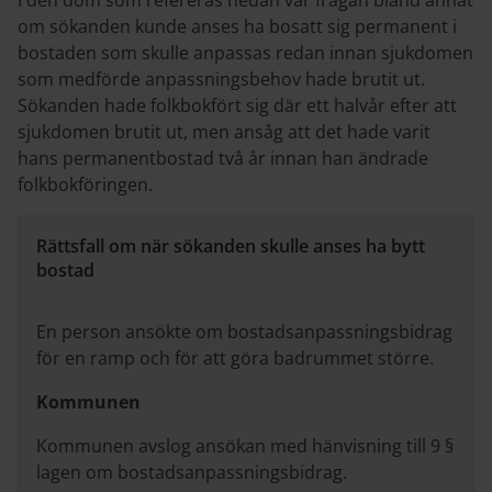
I den dom som refereras nedan var frågan bland annat
om sökanden kunde anses ha bosatt sig permanent i
bostaden som skulle anpassas redan innan sjukdomen
som medförde anpassningsbehov hade brutit ut.
Sökanden hade folkbokfört sig där ett halvår efter att
sjukdomen brutit ut, men ansåg att det hade varit
hans permanentbostad två år innan han ändrade
folkbokföringen.
Rättsfall om när sökanden skulle anses ha bytt
bostad
En person ansökte om bostadsanpassningsbidrag
för en ramp och för att göra badrummet större.
Kommunen
Kommunen avslog ansökan med hänvisning till 9 §
lagen om bostadsanpassningsbidrag.