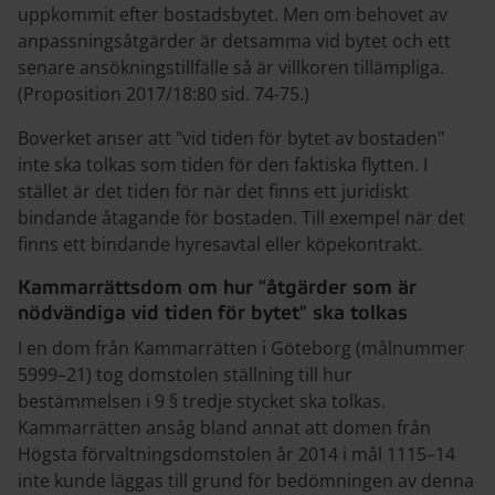
uppkommit efter bostadsbytet. Men om behovet av
anpassningsåtgärder är detsamma vid bytet och ett
senare ansökningstillfälle så är villkoren tillämpliga.
(Proposition 2017/18:80 sid. 74-75.)
Boverket anser att "vid tiden för bytet av bostaden"
inte ska tolkas som tiden för den faktiska flytten. I
stället är det tiden för när det finns ett juridiskt
bindande åtagande för bostaden. Till exempel när det
finns ett bindande hyresavtal eller köpekontrakt.
Kammarrättsdom om hur "åtgärder som är
nödvändiga vid tiden för bytet" ska tolkas
I en dom från Kammarrätten i Göteborg (målnummer
5999–21) tog domstolen ställning till hur
bestämmelsen i 9 § tredje stycket ska tolkas.
Kammarrätten ansåg bland annat att domen från
Högsta förvaltningsdomstolen år 2014 i mål 1115–14
inte kunde läggas till grund för bedömningen av denna