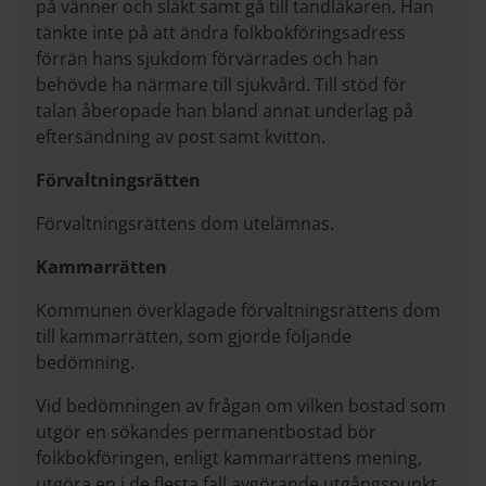
på vänner och släkt samt gå till tandläkaren. Han
tänkte inte på att ändra folkbokföringsadress
förrän hans sjukdom förvärrades och han
behövde ha närmare till sjukvård. Till stöd för
talan åberopade han bland annat underlag på
eftersändning av post samt kvitton.
Förvaltningsrätten
Förvaltningsrättens dom utelämnas.
Kammarrätten
Kommunen överklagade förvaltningsrättens dom
till kammarrätten, som gjorde följande
bedömning.
Vid bedömningen av frågan om vilken bostad som
utgör en sökandes permanentbostad bör
folkbokföringen, enligt kammarrättens mening,
utgöra en i de flesta fall avgörande utgångspunkt.