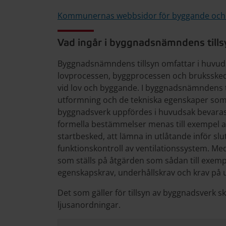
Kommunernas webbsidor för byggande och
Vad ingår i byggnadsnämndens till
Byggnadsnämndens tillsyn omfattar i huvud
lovprocessen, byggprocessen och bruksske
vid lov och byggande. I byggnadsnämndens ti
utformning och de tekniska egenskaper som d
byggnadsverk uppfördes i huvudsak bevaras
formella bestämmelser menas till exempel at
startbesked, att lämna in utlåtande inför sl
funktionskontroll av ventilationssystem. M
som ställs på åtgärden som sådan till exemp
egenskapskrav, underhållskrav och krav på 
Det som gäller för tillsyn av byggnadsverk sk
ljusanordningar.