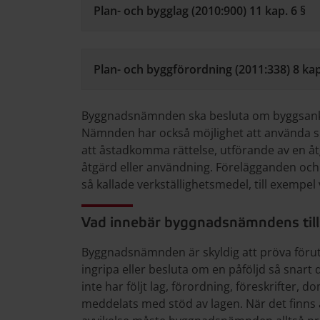
Plan- och bygglag (2010:900) 11 kap. 6 §
Plan- och byggförordning (2011:338) 8 kap
Byggnadsnämnden ska besluta om byggsanktio
Nämnden har också möjlighet att använda si
att åstadkomma rättelse, utförande av en åtg
åtgärd eller användning. Förelägganden och f
så kallade verkställighetsmedel, till exempel
Vad innebär byggnadsnämndens til
Byggnadsnämnden är skyldig att pröva förut
ingripa eller besluta om en påföljd så snart 
inte har följt lag, förordning, föreskrifter, 
meddelats med stöd av lagen. När det finns a