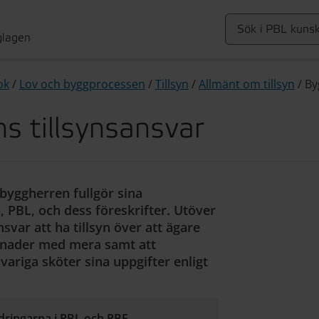
glagen
ok
/
Lov och byggprocessen
/
Tillsyn
/
Allmänt om tillsyn
/
By
 tillsynsansvar
byggherren fullgör sina
, PBL, och dess föreskrifter. Utöver
var att ha tillsyn över att ägare
ggnader med mera samt att
variga sköter sina uppgifter enligt
dringarna i PBL och PBF