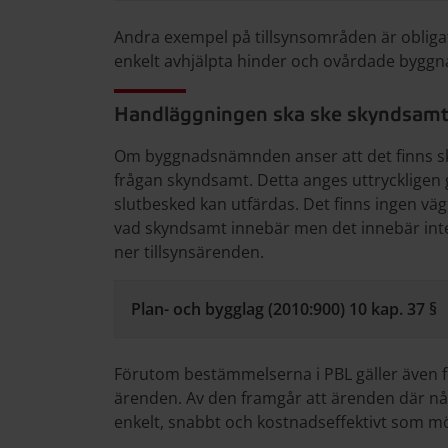
Andra exempel på tillsynsområden är obligato
enkelt avhjälpta hinder och ovårdade byggn
Handläggningen ska ske skyndsam
Om byggnadsnämnden anser att det finns sk
frågan skyndsamt. Detta anges uttryckligen
slutbesked kan utfärdas. Det finns ingen vä
vad skyndsamt innebär men det innebär int
ner tillsynsärenden.
Plan- och bygglag (2010:900) 10 kap. 37 §
Förutom bestämmelserna i PBL gäller även f
ärenden. Av den framgår att ärenden där nå
enkelt, snabbt och kostnadseffektivt som möj