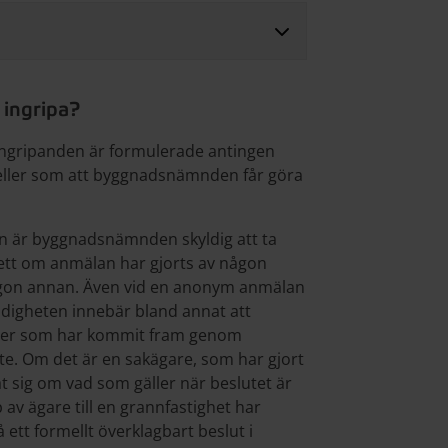
 ingripa?
ngripanden är formulerade antingen
ller som att byggnadsnämnden får göra
n är byggnadsnämnden skyldig att ta
sett om anmälan har gjorts av någon
 någon annan. Även vid en anonym anmälan
igheten innebär bland annat att
er som har kommit fram genom
te. Om det är en sakägare, som har gjort
lat sig om vad som gäller när beslutet är
 av ägare till en grannfastighet har
 ett formellt överklagbart beslut i