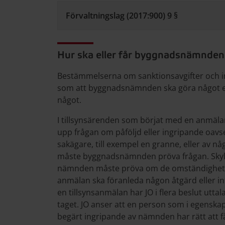
Förvaltningslag (2017:900) 9 §
Hur ska eller får byggnadsnämnden
Bestämmelserna om sanktionsavgifter och i
som att byggnadsnämnden ska göra något e
något.
I tillsynsärenden som börjat med en anmäla
upp frågan om påföljd eller ingripande oav
sakägare, till exempel en granne, eller av
måste byggnadsnämnden pröva frågan. Skyld
nämnden måste pröva om de omständighet
anmälan ska föranleda någon åtgärd eller in
en tillsynsanmälan har JO i flera beslut utta
taget. JO anser att en person som i egenskap
begärt ingripande av nämnden har rätt att få