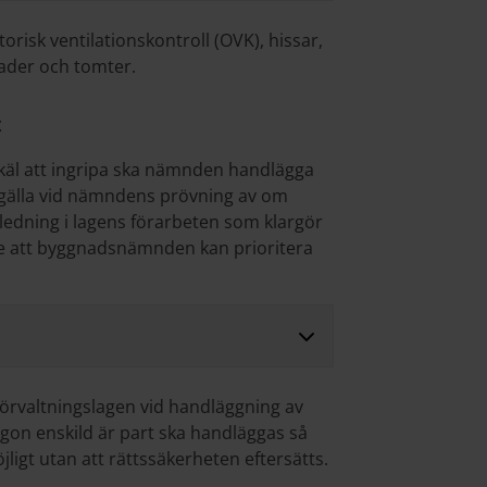
risk ventilationskontroll (OVK), hissar,
ader och tomter.
t
äl att ingripa ska nämnden handlägga
 gälla vid nämndens prövning av om
gledning i lagens förarbeten som klargör
e att byggnadsnämnden kan prioritera
örvaltningslagen vid handläggning av
gon enskild är part ska handläggas så
ligt utan att rättssäkerheten eftersätts.