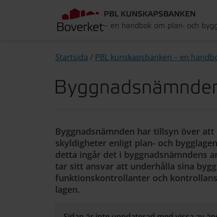
PBL KUNSKAPSBANKEN
– en handbok om plan- och byg
Startsida
/
PBL kunskapsbanken – en handb
Byggnadsnämndens
Byggnadsnämnden har tillsyn över att 
skyldigheter enligt plan- och bygglagen
detta ingår det i byggnadsnämndens ans
tar sitt ansvar att underhålla sina by
funktionskontrollanter och kontrollans
lagen.
Sidan är inte uppdaterad med vissa av än