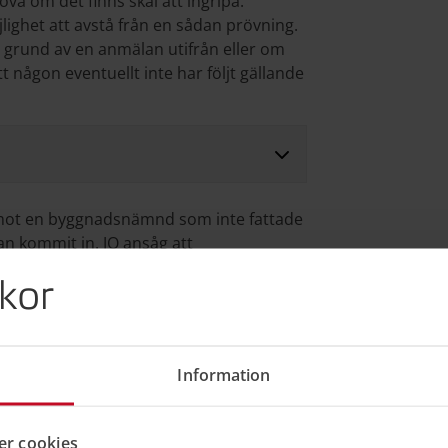
a om det finns skäl att ingripa.
ighet att avstå från en sådan prövning.
 grund av en anmälan utifrån eller om
ågon eventuellt inte har följt gällande
k mot en byggnadsnämnd som inte fattade
lan kommit in. JO ansåg att
tta ett beslut i ärendet utan också var
kor
ed överklagandehänvisning. (JO-protokoll
 Justitieombudsmannens webbplats)
Information
domar och andra beslut gäller inte enbart
ärd åsidosätter en föreskrift eller ett
r cookies
t underlåter att vidta en åtgärd som