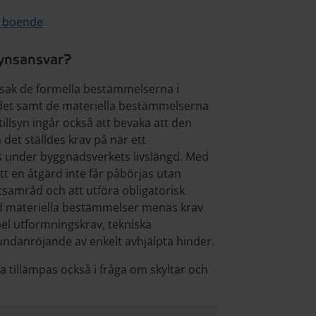
 boende
synsansvar?
sak de formella bestämmelserna i
det samt de materiella bestämmelserna
llsyn ingår också att bevaka att den
et ställdes krav på när ett
 under byggnadsverkets livslängd. Med
t en åtgärd inte får påbörjas utan
utsamråd och att utföra obligatorisk
ed materiella bestämmelser menas krav
el utformningskrav, tekniska
undanröjande av enkelt avhjälpta hinder.
a tillämpas också i fråga om skyltar och