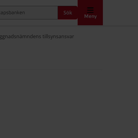
Sök
Meny
ggnadsnämndens tillsynsansvar