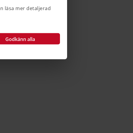
an läsa mer detaljerad
Godkänn alla