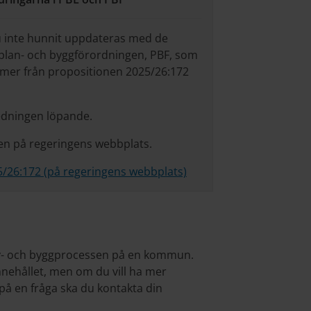
u inte hunnit uppdateras med de
 plan- och byggförordningen, PBF, som
ommer från propositionen 2025/26:172
edningen löpande.
nen på regeringens webbplats.
5/26:172 (på regeringens webbplats)
lov- och byggprocessen på en kommun.
nnehållet, men om du vill ha mer
r på en fråga ska du kontakta din