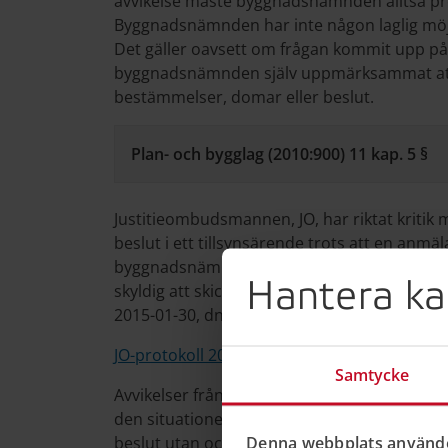
avvikelse måste byggnadsnämnden alltså pröv
Byggnadsnämnden har inte någon laglig möjl
Det gäller oavsett om frågan kommit upp på
byggnadsnämnden själv uppmärksammat att n
bestämmelser, domar eller beslut.
Plan- och bygglag (2010:900) 11 kap. 5 §
Justitieombudsmannen, JO, har riktat kriti
beslut i ett tillsynsärende trots att en anmä
byggnadsnämnden inte bara var skyldig att fa
Hantera ka
skyldig att skicka beslutet till anmälaren m
2015-01-30, dnr 5379-2014)
JO-protokoll 2015-01-30, dnr 5379-2014 (på
Samtycke
Avvikelser från bestämmelser, föreskrifter, 
den situationen att någon genom en aktiv åtg
Denna webbplats använde
beslut utan också att någon genom passivite