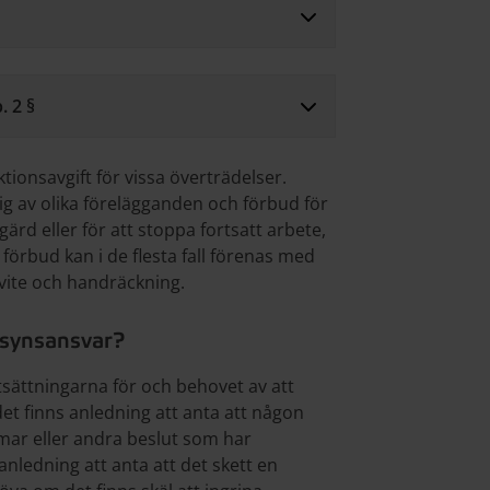
. 2 §
nsavgift för vissa överträdelser.
g av olika förelägganden och förbud för
ärd eller för att stoppa fortsatt arbete,
örbud kan i de flesta fall förenas med
 vite och handräckning.
lsynsansvar?
sättningarna för och behovet av att
det finns anledning att anta att någon
domar eller andra beslut som har
nledning att anta att det skett en