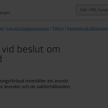
glagen
ok
/
Lov och byggprocessen
/
Tillsyn
/
Exempel på tillsynsbes
 vid beslut om
d
ningsförbud innehåller ett avsnitt
v ärendet och de sakförhållanden