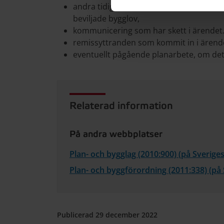
andra tidigare beslut som kan vara relev
beviljade bygglov,
kommunicering som har skett i ärendet
remissyttranden som kommit in i ärend
eventuellt pågående planarbete, om det 
Relaterad information
På andra webbplatser
Plan- och bygglag (2010:900) (på Sverige
Plan- och byggförordning (2011:338) (på
Publicerad 29 december 2022