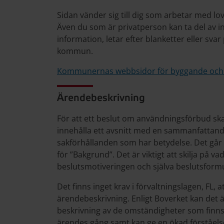
Sidan vänder sig till dig som arbetar med 
Även du som är privatperson kan ta del av i
information, letar efter blanketter eller sva
kommun.
Kommunernas webbsidor för byggande och
Ärendebeskrivning
För att ett beslut om användningsförbud ska 
innehålla ett avsnitt med en sammanfattand
sakförhållanden som har betydelse. Det går äv
för ”Bakgrund”. Det är viktigt att skilja på 
beslutsmotiveringen och själva beslutsform
Det finns inget krav i förvaltningslagen, FL, a
ärendebeskrivning. Enligt Boverket kan det 
beskrivning av de omständigheter som finns i 
ärendes gång samt kan ge en ökad förståels