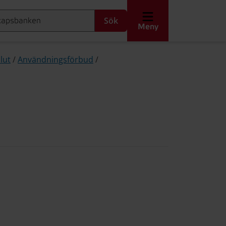
Sök
Meny
lut
/
Användningsförbud
/