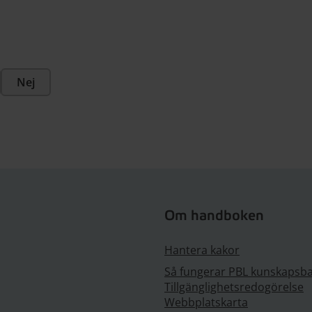
Nej
Om handboken
Hantera kakor
Så fungerar PBL kunskapsb
Tillgänglighetsredogörelse
Webbplatskarta