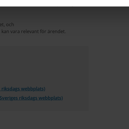
anta för ärendet, till exempel tidigare
.
et, och
kan vara relevant för ärendet.
s riksdags webbplats)
 Sveriges riksdags webbplats)