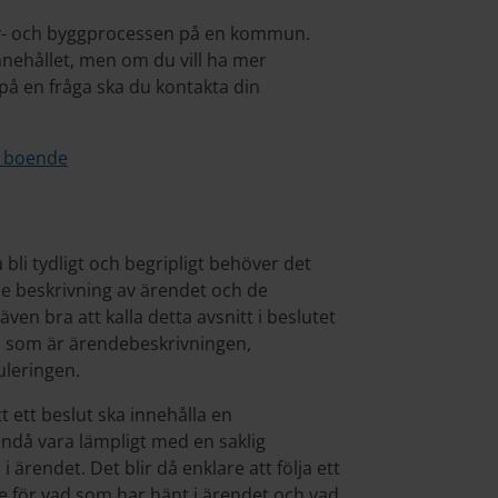
lov- och byggprocessen på en kommun.
nnehållet, men om du vill ha mer
r på en fråga ska du kontakta din
 boende
bli tydligt och begripligt behöver det
e beskrivning av ärendet och de
en bra att kalla detta avsnitt i beslutet
vad som är ärendebeskrivningen,
uleringen.
tt ett beslut ska innehålla en
ändå vara lämpligt med en saklig
ärendet. Det blir då enklare att följa ett
e för vad som har hänt i ärendet och vad