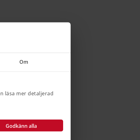
Om
an läsa mer detaljerad
Godkänn alla