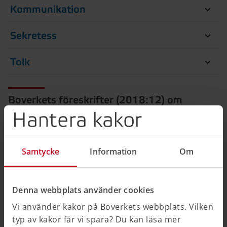
Kommunikation
Sekretess
Tolk
Boverkets föreskrifter (2018:12) om
bostadsanpassningsbidrag
Hantera kakor
Boverket har skrivit föreskrifter till lagen om
bostadsanpassningsbidrag. Du hittar föreskrifterna
Samtycke
Information
Om
nedan under "Relaterad information". Föreskrifterna är
uppdelade i huvudrubriker om
bostadsanpassningsbidrag, reparationsbidrag och
Denna webbplats använder cookies
återställningsbidrag och består av
Vi använder kakor på Boverkets webbplats. Vilken
verkställighetsföreskrifter till lagen.
typ av kakor får vi spara? Du kan läsa mer
Större flexibilitet vid handläggningen