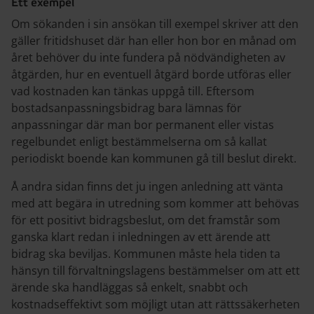
Ett exempel
Om sökanden i sin ansökan till exempel skriver att den
gäller fritidshuset där han eller hon bor en månad om
året behöver du inte fundera på nödvändigheten av
åtgärden, hur en eventuell åtgärd borde utföras eller
vad kostnaden kan tänkas uppgå till. Eftersom
bostadsanpassningsbidrag bara lämnas för
anpassningar där man bor permanent eller vistas
regelbundet enligt bestämmelserna om så kallat
periodiskt boende kan kommunen gå till beslut direkt.
Å andra sidan­ finns det ju ingen anledning att vänta
med att begära in utredning som kommer att behövas
för ett positivt bidragsbeslut, om det framstår som
ganska klart redan i inledningen av ett ärende att
bidrag ska beviljas. Kommunen måste hela tiden ta
hänsyn till förvaltningslagens bestämmelser om att ett
ärende ska handläggas så enkelt, snabbt och
kostnadseffektivt som möjligt utan att rättssäkerheten