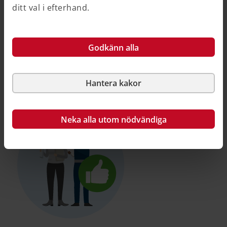
ditt val i efterhand.
Boverket har tagit fram en webbaserad utbildning
tillsammans med romska representanter och
företrädare för bostadsmarknaden. Utbildningen
Godkänn alla
syftar till att öka kunskapen om romers situation på
bostadsmarknaden och därigenom motverka
diskriminering.
Hantera kakor
Neka alla utom nödvändiga