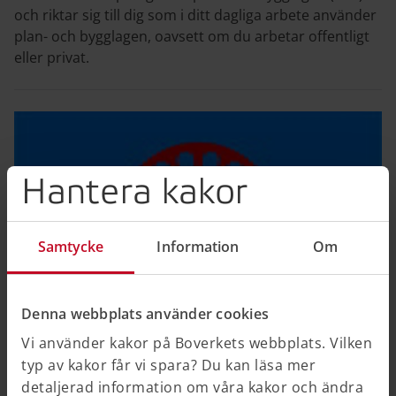
och riktar sig till dig som i ditt dagliga arbete använder
plan- och bygglagen, oavsett om du arbetar offentligt
eller privat.
Hantera kakor
Samtycke
Information
Om
Denna webbplats använder cookies
Vi använder kakor på Boverkets webbplats. Vilken
typ av kakor får vi spara? Du kan läsa mer
Likabehandling av romer på
detaljerad information om våra kakor och ändra
bostadsmarknaden