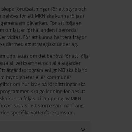
 skapa förutsättningar för att styra och
behövs för att MKN ska kunna följas i
 en gemensam påverkan. För att följa en
m omfattar förhållanden i berörda
 vidtas. För att kunna hantera frågor
vs därmed ett strategiskt underlag.
am upprättas om det behövs för att följa
tta all verksamhet och alla åtgärder
 Ett åtgärdsprogram enligt MB ska bland
som myndigheter eller kommuner
gifter om hur krav på förbättringar ska
rdsprogrammen ska ge ledning för beslut
ka kunna följas. Tillämpning av MKN
ehöver sättas i ett större sammanhang
g den specifika vattenförekomsten.