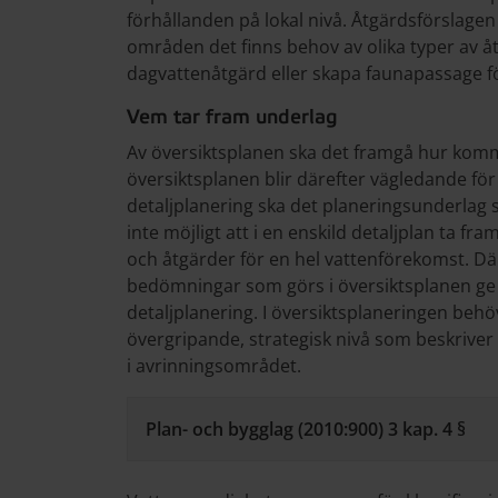
förhållanden på lokal nivå. Åtgärdsförslagen
områden det finns behov av olika typer av 
dagvattenåtgärd eller skapa faunapassage f
Vem tar fram underlag
Av översiktsplanen ska det framgå hur kom
översiktsplanen blir därefter vägledande fö
detaljplanering ska det planeringsunderlag
inte möjligt att i en enskild detaljplan ta f
och åtgärder för en hel vattenförekomst. D
bedömningar som görs i översiktsplanen g
detaljplanering. I översiktsplaneringen behö
övergripande, strategisk nivå som beskrive
i avrinningsområdet.
Plan- och bygglag (2010:900) 3 kap. 4 §