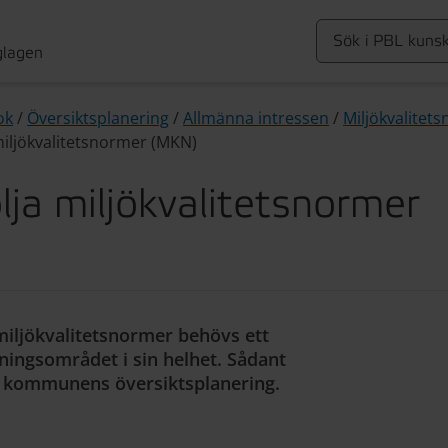
glagen
ok
/
Översiktsplanering
/
Allmänna intressen
/
Miljökvalitet
 miljökvalitetsnormer (MKN)
lja miljökvalitetsnormer
miljökvalitetsnormer behövs ett
ningsområdet i sin helhet. Sådant
r kommunens översiktsplanering.