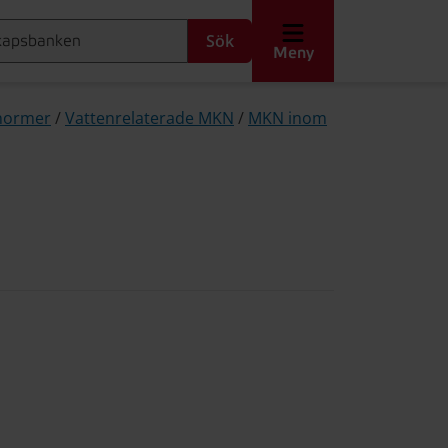
Sök
Meny
snormer
/
Vattenrelaterade MKN
/
MKN inom