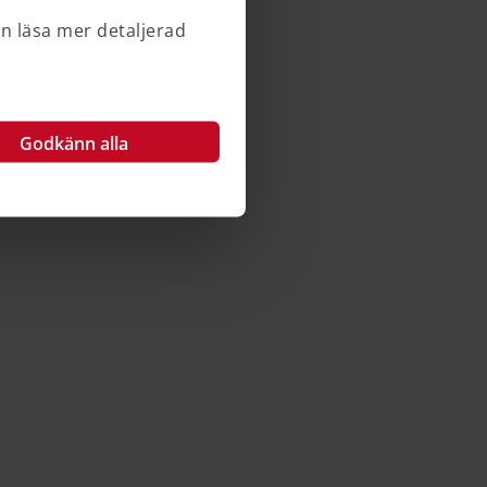
an läsa mer detaljerad
Godkänn alla