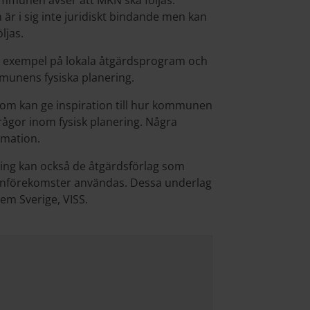
ommunen avser att MKN ska följas.
r i sig inte juridiskt bindande men kan
öljas.
gra exempel på lokala åtgärdsprogram och
munens fysiska planering.
som kan ge inspiration till hur kommunen
rågor inom fysisk planering. Några
rmation.
ing kan också de åtgärdsförlag som
ttenförekomster användas. Dessa underlag
em Sverige, VISS.