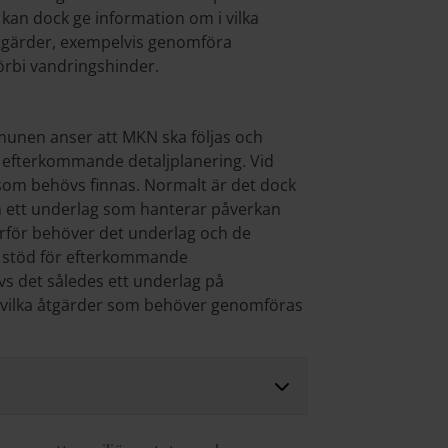
 kan dock ge information om i vilka
åtgärder, exempelvis genomföra
örbi vandringshinder.
munen anser att MKN ska följas och
r efterkommande detaljplanering. Vid
 som behövs finnas. Normalt är det dock
ram ett underlag som hanterar påverkan
ärför behöver det underlag och de
e stöd för efterkommande
vs det således ett underlag på
r vilka åtgärder som behöver genomföras