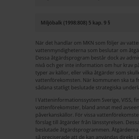
Miljöbalk (1998:808) 5 kap. 9 §
När det handlar om MKN som följer av vatte
vattenmyndigheterna som beslutar om åtgä
Dessa åtgärdsprogram består dock av admin
nivå och ger inte information om hur krav på
typer av källor, eller vilka åtgärder som skul
vattenförekomsten. När kommunen ska ta fr
sådana statligt beslutade strategiska under
I Vatteninformationssystem Sverige, VISS, f
vattenförekomster, bland annat med avseen
påverkanskällor. För vissa vattenförekomste
förslag till åtgärder från länsstyrelsen. Dess
beslutade åtgärdsprogrammen. Åtgärderna s
så preciserade att de kan användas direkt i