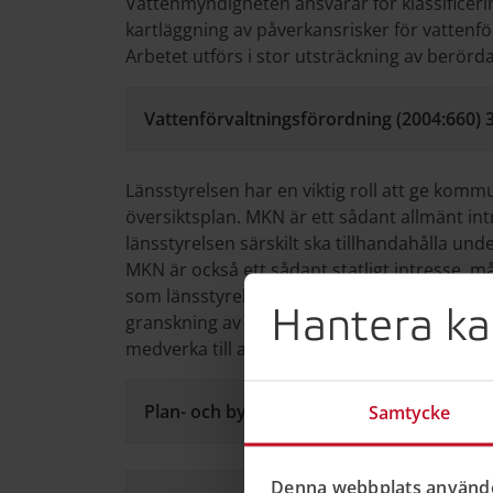
Vattenmyndigheten ansvarar för klassificeri
kartläggning av påverkansrisker för vattenfö
Arbetet utförs i stor utsträckning av berörda
Vattenförvaltningsförordning (2004:660) 3
Länsstyrelsen har en viktig roll att ge komm
översiktsplan. MKN är ett sådant allmänt int
länsstyrelsen särskilt ska tillhandahålla 
MKN är också ett sådant statligt intresse,
som länsstyrelsen ska ta till vara och sam
Hantera ka
granskning av översiktsplanen ska länsstyre
medverka till att en MKN inte följs.
Plan- och bygglag (2010:900) 3 kap. 10 §
Samtycke
Denna webbplats använde