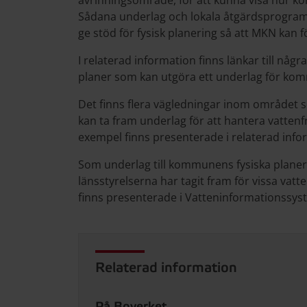
avrinningsområde, för att kunna visa hur k
Sådana underlag och lokala åtgärdsprogram ä
ge stöd för fysisk planering så att MKN kan f
I relaterad information finns länkar till nå
planer som kan utgöra ett underlag för kom
Det finns flera vägledningar inom området 
kan ta fram underlag för att hantera vattenf
exempel finns presenterade i relaterad info
Som underlag till kommunens fysiska planer
länsstyrelserna har tagit fram för vissa va
finns presenterade i Vatteninformationssyst
Relaterad information
På Boverket