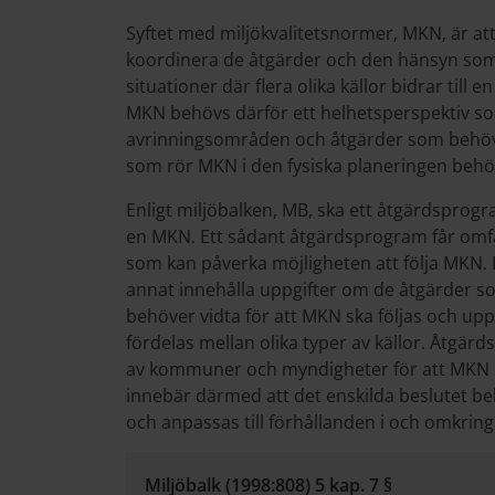
Syftet med miljökvalitetsnormer, MKN, är att
koordinera de åtgärder och den hänsyn som 
situationer där flera olika källor bidrar till
MKN behövs därför ett helhetsperspektiv so
avrinningsområden och åtgärder som behöver
som rör MKN i den fysiska planeringen behö
Enligt miljöbalken, MB, ska ett åtgärdsprogr
en MKN. Ett sådant åtgärdsprogram får omfa
som kan påverka möjligheten att följa MKN.
annat innehålla uppgifter om de åtgärder 
behöver vidta för att MKN ska följas och upp
fördelas mellan olika typer av källor. Åtgä
av kommuner och myndigheter för att MKN s
innebär därmed att det enskilda beslutet b
och anpassas till förhållanden i och omkrin
Miljöbalk (1998:808) 5 kap. 7 §