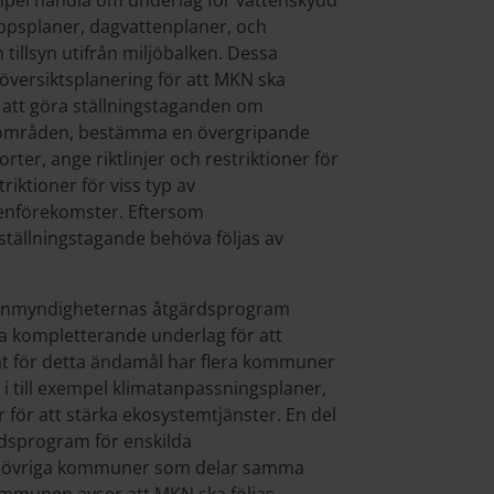
empel handla om underlag för vattenskydd
ppsplaner, dagvattenplaner, och
tillsyn utifrån miljöbalken. Dessa
versiktsplanering för att MKN ska
m att göra ställningstaganden om
ka områden, bestämma en övergripande
rter, ange riktlinjer och restriktioner för
riktioner för viss typ av
tenförekomster. Eftersom
ställningstagande behöva följas av
tenmyndigheternas åtgärdsprogram
a kompletterande underlag för att
t för detta ändamål har flera kommuner
i till exempel klimatanpassningsplaner,
r för att stärka ekosystemtjänster. En del
dsprogram för enskilda
ed övriga kommuner som delar samma