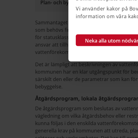
Plan- och bygglag (2010:900) 3 kap. 16 §
Vi använder kakor på Bove
information om våra kakor
Sammantaget kan sägas att kommunen har an
som behövs finns framtaget när en plan up
för statusklassificering av vattenförekomster
Neka alla utom nödvä
ansvar att tillhandahålla underlag om allmä
vattenförekomsternas status och MKN, som
Det är lämpligt att beskrivningen av vattenf
kommunen har en klar utgångspunkt för bed
särskilt den eller de parametrar som kan f
bebyggelse.
Åtgärdsprogram, lokala åtgärdsprogra
De åtgärdsprogram som beslutas av vattenm
vägledning om vilka åtgärdsbehov eller rest
kunna följas i den enskilda vattenförekom
generella krav på kommunen att utreda, plan