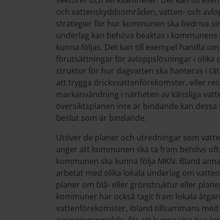
sektorer och verksamheter. Det kan till ex
och vattenskyddsområden, vatten- och avlo
strategier för hur kommunen ska bedriva sin 
underlag kan behöva beaktas i kommunens ö
kunna följas. Det kan till exempel handla o
förutsättningar för avloppslösningar i oli
struktur för hur dagvatten ska hanteras i täto
att trygga dricksvattenförekomster, eller rest
markanvändning i närheten av känsliga vat
översiktsplanen inte är bindande kan dessa 
beslut som är bindande.
Utöver de planer och utredningar som vat
anger att kommunen ska ta fram behövs oft
kommunen ska kunna följa MKN. Bland anna
arbetat med olika lokala underlag om vatten 
planer om blå- eller grönstruktur eller plane
kommuner har också tagit fram lokala åtgär
vattenförekomster, ibland tillsammans m