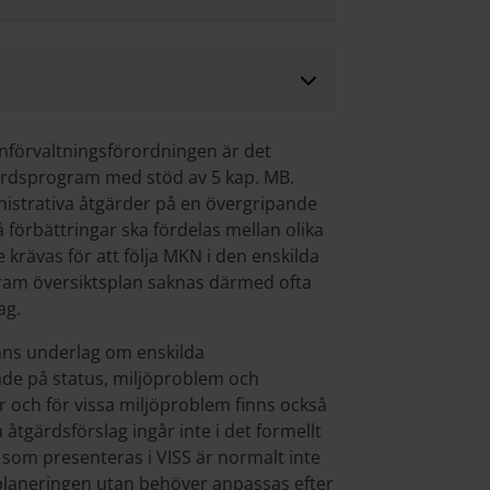
nförvaltningsförordningen är det
rdsprogram med stöd av 5 kap. MB.
istrativa åtgärder på en övergripande
 förbättringar ska fördelas mellan olika
le krävas för att följa MKN i den enskilda
am översiktsplan saknas därmed ofta
lag.
inns underlag om enskilda
de på status, miljöproblem och
r och för vissa miljöproblem finns också
a åtgärdsförslag ingår inte i det formellt
om presenteras i VISS är normalt inte
 planeringen utan behöver anpassas efter