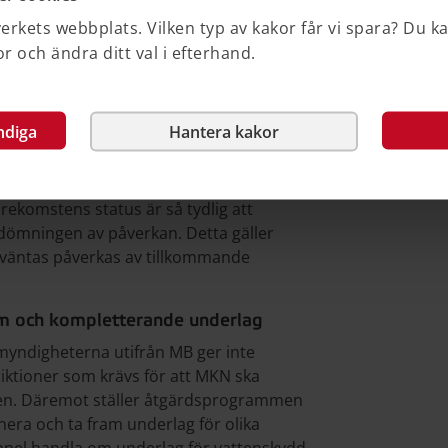
rkets webbplats. Vilken typ av kakor får vi spara? Du k
 och ändra ditt val i efterhand.
svar för att det planeringsunderlag
prättas. Vattenmyndigheten har ansvar
. Länsstyrelsen har också ett tydligt
ndiga
Hantera kakor
nna intressen, däribland
 är relevant för kommunens bedömning.
örekomstens status är så tydlig att
ömningen av påverkan. Detta gäller
örväntas påverkas av tillkommande
m och kompletterande underlag
yndigheterna utifrån MB ger inte
riktioner som krävs för att MKN ska
sten. Däremot ställer åtgärdsprogrammen
era och ta fram underlag för olika