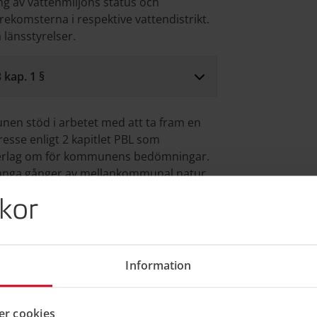
ng av vattenmiljöns status och
rekomsterna i respektive vattendistrikt.
 länsstyrelser.
 kap. 1 §
unen stöd i arbetet med att ta fram en
resse enligt 2 kapitlet PBL som
underlag om för kommunens bedömningar.
 många gånger av mellankommunal natur,
ordna i samrådet. I samband med
kor
lsen yttra sig och ange om förslaget kan
Information
r cookies