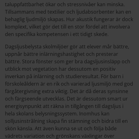
taluppfattbarhet ökar och stressnivåer kan minska.
Tillsammans med textilier och ljudabsorbenter kan en
behaglig ljudmiljö skapas. Hur akustik fungerar är dock
komplext, vilket gör det till en stor fördel att involvera
den specifika kompetensen i ett tidigt skede.
Dagsljusbelysta skolmiljöer gör att elever mår bättre,
uppnår bättre inlärningshastighet och presterar
bättre. Stora fönster som ger bra dagsljusinsläpp och
utblick mot vegetation har dessutom en positiv
inverkan på inlärning och studieresultat. För barn i
förskoleåldern är en rik och varierad ljusmiljö med god
färgåtergivning extra viktig. Det är då deras synsinne
och färgseende utvecklas. Det är dessutom smart ur
energisynpunkt att räkna in tillgången till dagsljus i
hela skolans belysningssystem. Inomhus kan
solljusinstrålning skapa fin stämning och bidra till en
skön känsla. Att även kunna se ut och följa både
vädrets variation och grönskans växlingar över