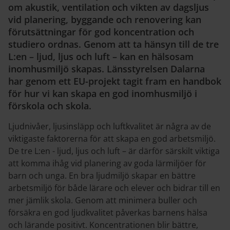
om akustik, ventilation och vikten av dagsljus
vid planering, byggande och renovering kan
förutsättningar för god koncentration och
studiero ordnas. Genom att ta hänsyn till de tre
L:en – ljud, ljus och luft – kan en hälsosam
inomhusmiljö skapas. Länsstyrelsen Dalarna
har genom ett EU-projekt tagit fram en handbok
för hur vi kan skapa en god inomhusmiljö i
förskola och skola.
Ljudnivåer, ljusinsläpp och luftkvalitet är några av de
viktigaste faktorerna för att skapa en god arbetsmiljö.
De tre L:en - ljud, ljus och luft – är därför särskilt viktiga
att komma ihåg vid planering av goda lärmiljöer för
barn och unga. En bra ljudmiljö skapar en bättre
arbetsmiljö för både lärare och elever och bidrar till en
mer jämlik skola. Genom att minimera buller och
försäkra en god ljudkvalitet påverkas barnens hälsa
och lärande positivt. Koncentrationen blir bättre,