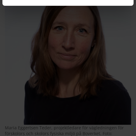
Maria Eggertsen Teder, projektledare för vägledningen för
förskolors och skolors fysiska miljö på Boverket. Foto: