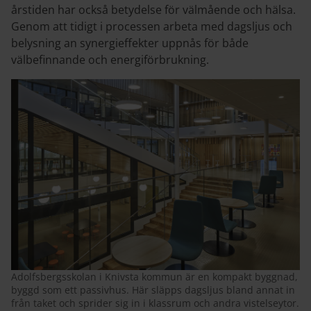
årstiden har också betydelse för välmående och hälsa.
Genom att tidigt i processen arbeta med dagsljus och
belysning an synergieffekter uppnås för både
välbefinnande och energiförbrukning.
Adolfsbergsskolan i Knivsta kommun är en kompakt byggnad,
byggd som ett passivhus. Här släpps dagsljus bland annat in
från taket och sprider sig in i klassrum och andra vistelseytor.