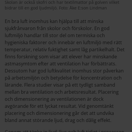
Skolan är också skofri och har textilmattor på golven vilket
bidrar till en god ljudmiljö. Foto: Åke E:son Lindman
En bra luft inomhus kan hjälpa till att minska
sjukfrånvaron från skolor och förskolor. En god
luftmiljö handlar till stor del om termiska och
hygieniska faktorer och innebär en luftmiljö med rätt
temperatur, relativ fuktighet samt låg partikelhalt. Det
finns forskning som visar att elever har minskande
astmasymtom efter att ventilation har förbättrats.
Dessutom har god luftkvalitet inomhus stor påverkan
på arbetsmiljön och betydelse för koncentration och
lärande. Flera studier visar på ett tydligt samband
mellan bra ventilation och arbetsresultat. Placering
och dimensionering av ventilationen är dock
avgörande för ett lyckat resultat. Vid genomtänkt
placering och dimensionering går det att undvika
bland annat störande ljud, drag och dålig effekt.