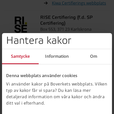
Kiwa Certifierings webbplats
RISE Certifiering (f.d. SP
Certifiering)
Box 553, 371 23 Karlskrona
Hantera kakor
fragor.person@ri.se
010-516 63 00
Samtycke
Information
Om
RISE certifierings webbplats
Denna webbplats använder cookies
Certifierade sakkunniga brandskydd (SAK)
Vi använder kakor på Boverkets webbplats. Vilken
typ av kakor får vi spara? Du kan läsa mer
RISE Certifiering (f.d. SP
detaljerad information om våra kakor och ändra
Certifiering)
ditt val i efterhand.
Box 553, 371 23 Karlskrona