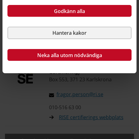
fragor.person@ri.se
Godkänn alla
010-516 63 00
RISE certifierings webbplats
Hantera kakor
Certifierade sakkunniga kulturvärden (KUL)
Neka alla utom nödvändiga
RISE Certifiering (f.d. SP
Certifiering)
Box 553, 371 23 Karlskrona
fragor.person@ri.se
010-516 63 00
RISE certifierings webbplats