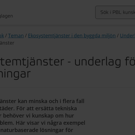
glagen
ok
/
Teman
/
Ekosystemtjänster i den byggda miljön
/
Underl
änster
emtjänster - underlag fö
ningar
ster kan minska och i flera fall
äder. För att ersätta tekniska
r behöver vi kunskap om hur
roblem. Här visar vi några exempel
 naturbaserade lösningar för