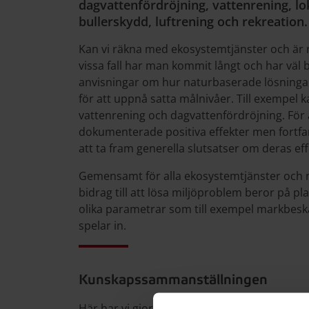
dagvattenfördröjning, vattenrening, lo
bullerskydd, luftrening och rekreation.
Kan vi räkna med ekosystemtjänster och är n
vissa fall har man kommit långt och har väl
anvisningar om hur naturbaserade lösninga
för att uppnå satta målnivåer. Till exempel k
vattenrening och dagvattenfördröjning. För
dokumenterade positiva effekter men fortfar
att ta fram generella slutsatser om deras effe
Gemensamt för alla ekosystemtjänster och n
bidrag till att lösa miljöproblem beror på pl
olika parametrar som till exempel markbeska
spelar in.
Kunskapssammanställningen
Här har vi gjort en kunskapssammanställning 