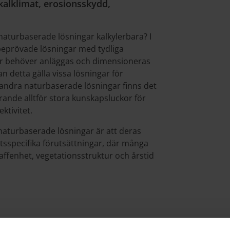
kalklimat, erosionsskydd,
aturbaserade lösningar kalkylerbara? I
 beprövade lösningar med tydliga
r behöver anläggas och dimensioneras
an detta gälla vissa lösningar för
 andra naturbaserade lösningar finns det
ande alltför stora kunskapsluckor för
ktivitet.
aturbaserade lösningar är att deras
atsspecifika förutsättningar, där många
ffenhet, vegetationsstruktur och årstid
som visar att det finns potential att