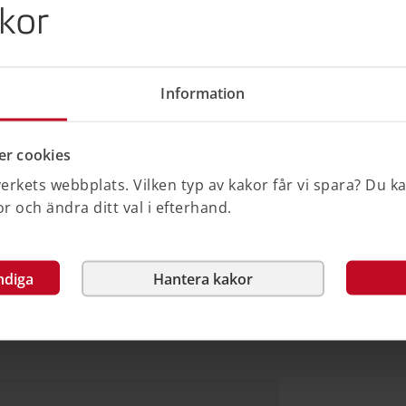
kor
emtjänster. Fokus ligger på sju av de
er. Den ska inspirera till att utreda
anering och byggprojekt. Varje avsnitt
ga artiklar, populärvetenskapliga artiklar
Information
 myndigheter.
jänst länkas du vidare till
r cookies
rkets webbplats. Vilken typ av kakor får vi spara? Du k
 och ändra ditt val i efterhand.
ndiga
Hantera kakor