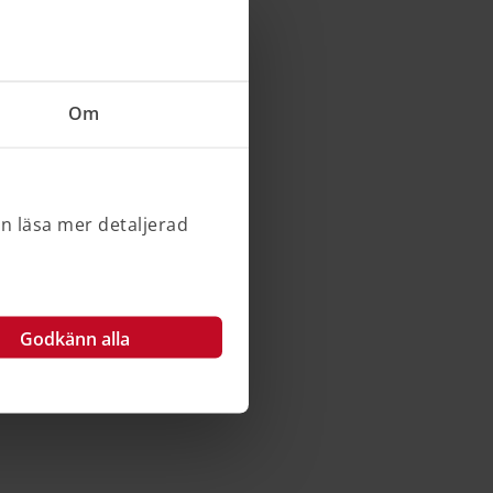
Om
an läsa mer detaljerad
Godkänn alla