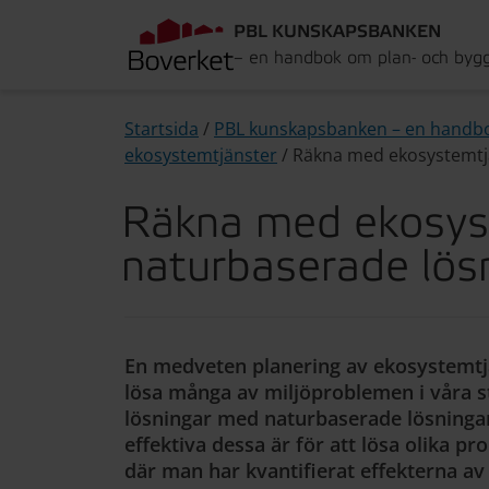
PBL KUNSKAPSBANKEN
– en handbok om plan- och byg
Startsida
/
PBL kunskapsbanken – en handb
ekosystemtjänster
/
Räkna med ekosystemtj
Räkna med ekosyst
naturbaserade lös
En medveten planering av ekosystemtjän
lösa många av miljöproblemen i våra st
lösningar med naturbaserade lösninga
effektiva dessa är för att lösa olika p
där man har kvantifierat effekterna av