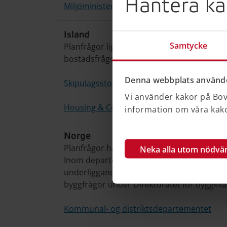
Hantera ka
Miljöministeriet
Island
Samtycke
Planfrågor ligger under Skipulagsstofnun 
bostadsfrågor ligger under Housing & Cons
Denna webbplats använde
Skipulagsstofnun
Vi använder kakor på Bove
Housing & Construction Authority (HMS)
information om våra kakor
Norge
Planfrågor hanteras av en avdelning inom
Neka alla utom nödvä
Inom departementet finns även en avdelni
underliggande myndigheter. Sociala bost
byggfrågor under Direktoratet for byggkval
Kommunal- og distriktsdepartementet