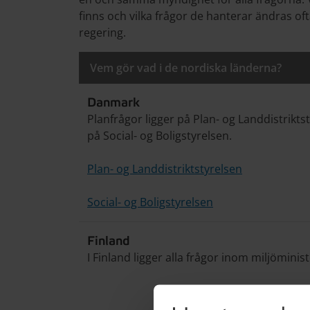
finns och vilka frågor de hanterar ändras ofta
regering.
Vem gör vad i de nordiska länderna?
Danmark
Planfrågor ligger på Plan- og Landdistrikts
på Social- og Boligstyrelsen.
Plan- og Landdistriktstyrelsen
Social- og Boligstyrelsen
Finland
I Finland ligger alla frågor inom miljöminist