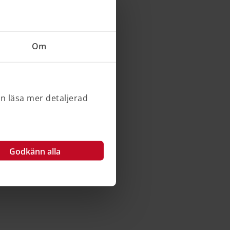
Om
an läsa mer detaljerad
Godkänn alla