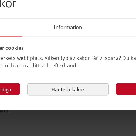
kor
Information
(Planstyrelsen) medan bygg- och
truction Authority (HMS).
r cookies
rkets webbplats. Vilken typ av kakor får vi spara? Du k
 och ändra ditt val i efterhand.
 Kommunal- og distriktsdepartementet.
ndiga
Hantera kakor
ng för bygg- och bostadsfrågor med
adsfrågor finns under Husbanken och
itet.