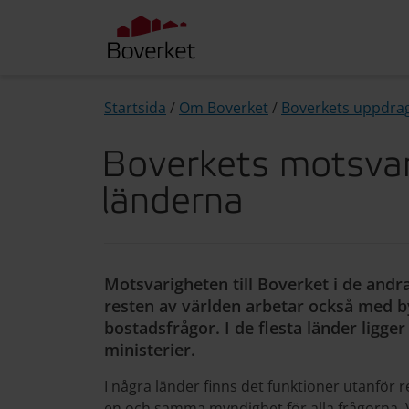
Startsida
/
Om Boverket
/
Boverkets uppdra
Boverkets motsvar
länderna
Motsvarigheten till Boverket i de andr
resten av världen arbetar också med by
bostadsfrågor. I de flesta länder ligger
ministerier.
I några länder finns det funktioner utanför r
en och samma myndighet för alla frågorna. V