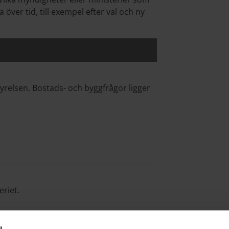
 över tid, till exempel efter val och ny
tyrelsen. Bostads- och byggfrågor ligger
eriet.