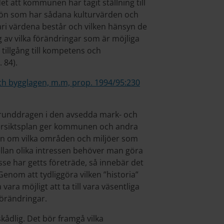
et att kommunen har tagit ställning till
ljön som har sådana kulturvärden och
ari värdena består och vilken hänsyn de
av vilka förändringar som är möjliga
 tillgång till kompetens och
 84).
ch bygglagen, m.m, prop. 1994/95:230
runddragen i den avsedda mark- och
ersiktsplan ger kommunen och andra
n om vilka områden och miljöer som
ellan olika intressen behöver man göra
se har getts företräde, så innebär det
Genom att tydliggöra vilken ”historia”
 vara möjligt att ta till vara väsentliga
förändringar.
kådlig. Det bör framgå vilka