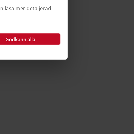
an läsa mer detaljerad
Godkänn alla