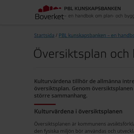
PBL KUNSKAPSBANKEN
– en handbok om plan- och byg
Startsida
/
PBL kunskapsbanken – en handb
Översiktsplan och 
Kulturvärdena tillhör de allmänna intr
översiktsplan. Genom översiktsplanen k
större sammanhang.
Kulturvärdena i översiktsplanen
Översiktsplanen är kommunens avsiktsförkl
den fysiska miljön bör användas och utveckl