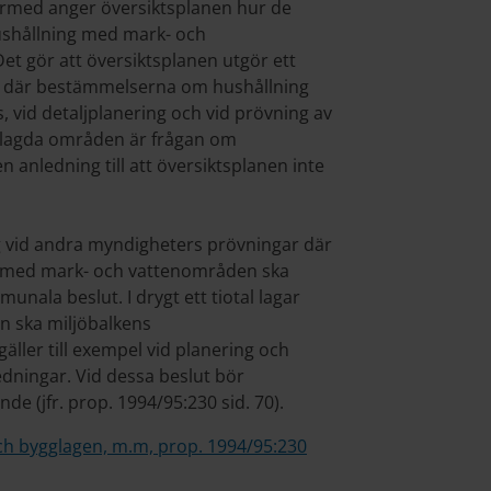
Därmed anger översiktsplanen hur de
shållning med mark- och
et gör att översiktsplanen utgör ett
or där bestämmelserna om hushållning
 vid detaljplanering och vid prövning av
nelagda områden är frågan om
 anledning till att översiktsplanen inte
ag vid andra myndigheters prövningar där
 med mark- och vattenområden ska
unala beslut. I drygt ett tiotal lagar
 ska miljöbalkens
ller till exempel vid planering och
edningar. Vid dessa beslut bör
e (jfr. prop. 1994/95:230 sid. 70).
ch bygglagen, m.m, prop. 1994/95:230