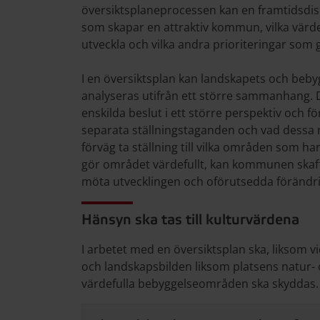
översiktsplaneprocessen kan en framtidsd
som skapar en attraktiv kommun, vilka värde
utveckla och vilka andra prioriteringar som 
I en översiktsplan kan landskapets och beby
analyseras utifrån ett större sammanhang. De
enskilda beslut i ett större perspektiv och fö
separata ställningstaganden och vad dessa m
förväg ta ställning till vilka områden som h
gör området värdefullt, kan kommunen skaff
möta utvecklingen och oförutsedda förändr
Hänsyn ska tas till kulturvärdena
I arbetet med en översiktsplan ska, liksom vid
och landskapsbilden liksom platsens natur- 
värdefulla bebyggelseområden ska skyddas.