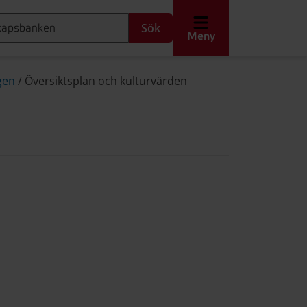
Sök
Meny
gen
/
Översiktsplan och kulturvärden