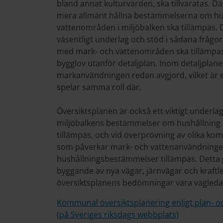
bland annat kulturvärden, ska tillvaratas. 
mera allmänt hållna bestämmelserna om hu
vattenområden i miljöbalken ska tillämpas. D
väsentligt underlag och stöd i sådana fråg
med mark- och vattenområden ska tillämpas,
bygglov utanför detaljplan. Inom detaljpla
markanvändningen redan avgjord, vilket är en
spelar samma roll där.
Översiktsplanen är också ett viktigt underl
miljöbalkens bestämmelser om hushållning
tillämpas, och vid överprövning av olika komm
som påverkar mark- och vattenanvändningen
hushållningsbestämmelser tillämpas. Detta gä
byggande av nya vägar, järnvägar och kraftl
översiktsplanens bedömningar vara vägledand
Kommunal översiktsplanering enligt plan- o
(på Sveriges riksdags webbplats)