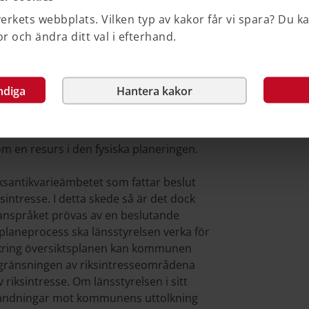
 kommunen anser att bland annat
rkets webbplats. Vilken typ av kakor får vi spara? Du k
oses.
 och ändra ditt val i efterhand.
ndiga
Hantera kakor
konstituerar ett områdes värden går det
 genomföra utan att skada områdenas
 en resurs i den fysiska planeringen.
iksantikvarieämbetet som fattar beslut
ntresse. I detta skede så är det dock
r anspråket prövas av en beslutande
splaneprocess ska länsstyrelsen verka för
omkring översiktsplanen kan kommunen
vgränsningen av riksintresseområdena
riksintresse. Om länsstyrelsen i sitt
nvändningar mot kommunens uttolkning