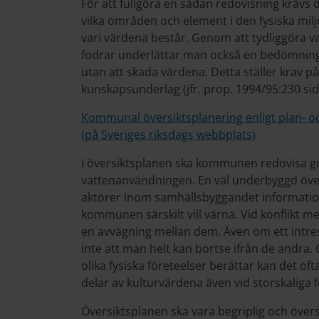
För att fullgöra en sådan redovisning krävs d
vilka områden och element i den fysiska mi
vari värdena består. Genom att tydliggöra v
fodrar underlättar man också en bedömning 
utan att skada värdena. Detta ställer krav på
kunskapsunderlag (jfr. prop. 1994/95:230 sid.
Kommunal översiktsplanering enligt plan- o
(på Sveriges riksdags webbplats)
I översiktsplanen ska kommunen redovisa g
vattenanvändningen. En väl underbyggd öv
aktörer inom samhällsbyggandet informatio
kommunen särskilt vill värna. Vid konflikt m
en avvägning mellan dem. Även om ett intres
inte att man helt kan bortse ifrån de andra. 
olika fysiska företeelser berättar kan det ofta
delar av kulturvärdena även vid storskaliga 
Översiktsplanen ska vara begriplig och övers