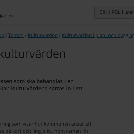
glagen
ok
/
Teman
/
Kulturvärden
/
Kulturvärden i plan- och byggla
kulturvärden
essen som ska behandlas i en
an kulturvärdena sättas in i ett
aring som visar hur kommunen anser att
as på kort och lång sikt. Inom ramen för