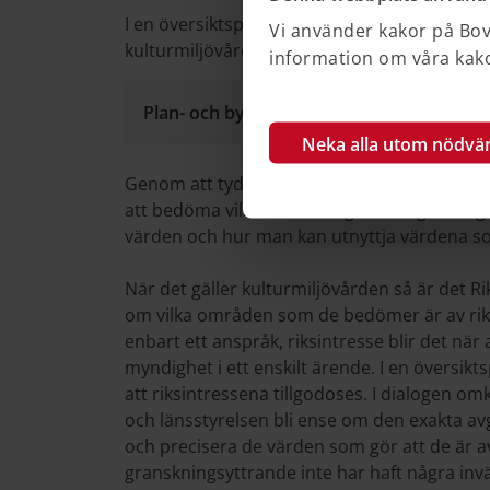
I en översiktsplan ska kommunen ange hur
Vi använder kakor på Bove
kulturmiljövårdens riksintressen ska tillgod
information om våra kakor
Plan- och bygglag (2010:900) 3 kap. 4 §
Neka alla utom nödvä
Genom att tydliggöra vilka egenskaper som 
att bedöma vilka förändringar som går att
värden och hur man kan utnyttja värdena som
När det gäller kulturmiljövården så är det R
om vilka områden som de bedömer är av riksi
enbart ett anspråk, riksintresse blir det nä
myndighet i ett enskilt ärende. I en översikt
att riksintressena tillgodoses. I dialogen 
och länsstyrelsen bli ense om den exakta a
och precisera de värden som gör att de är av 
granskningsyttrande inte har haft några i