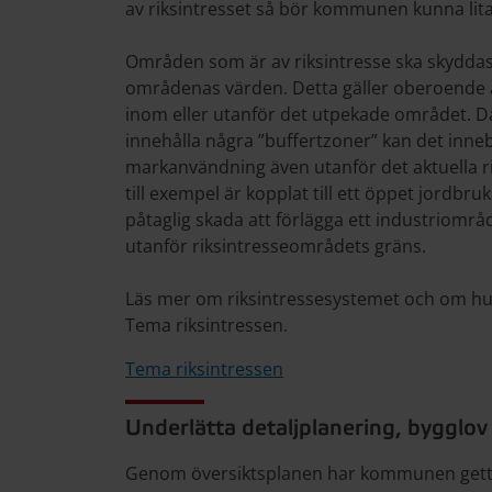
av riksintresset så bör kommunen kunna lit
Områden som är av riksintresse ska skyddas
områdenas värden. Detta gäller oberoende 
inom eller utanför det utpekade området. Då
innehålla några ”buffertzoner” kan det inneb
markanvändning även utanför det aktuella r
till exempel är kopplat till ett öppet jordbr
påtaglig skada att förlägga ett industriomr
utanför riksintresseområdets gräns.
Läs mer om riksintressesystemet och om hur e
Tema riksintressen.
Tema riksintressen
Underlätta detaljplanering, bygglov
Genom översiktsplanen har kommunen gett s