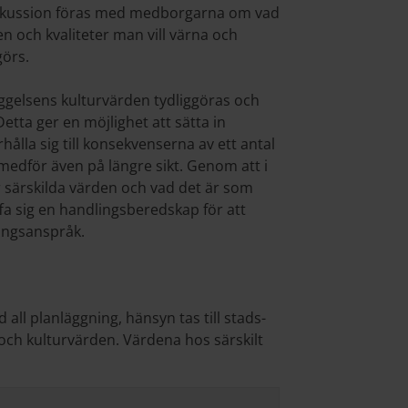
iskussion föras med medborgarna om vad
n och kvaliteter man vill värna och
görs.
ggelsens kulturvärden tydliggöras och
tta ger en möjlighet att sätta in
rhålla sig till konsekvenserna av ett antal
edför även på längre sikt. Genom att i
ar särskilda värden och vad det är som
a sig en handlingsberedskap för att
ingsanspråk.
 all planläggning, hänsyn tas till stads-
och kulturvärden. Värdena hos särskilt