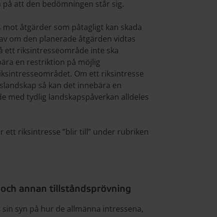
a på att den bedömningen står sig.
 mot åtgärder som påtagligt kan skada
av om den planerade åtgärden vidtas
 ett riksintresseområde inte ska
ära en restriktion på möjlig
iksintresseområdet. Om ett riksintresse
ukslandskap så kan det innebära en
åde med tydlig landskapspåverkan alldeles
tt riksintresse ”blir till” under rubriken
 och annan tillståndsprövning
in syn på hur de allmänna intressena,