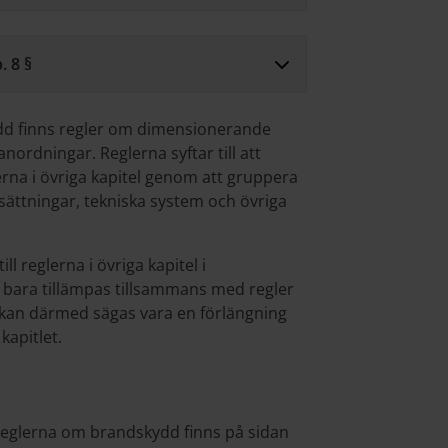
. 8 §
ydd finns regler om dimensionerande
nordningar. Reglerna syftar till att
erna i övriga kapitel genom att gruppera
ättningar, tekniska system och övriga
l reglerna i övriga kapitel i
bara tillämpas tillsammans med regler
et kan därmed sägas vara en förlängning
kapitlet.
reglerna om brandskydd finns på sidan