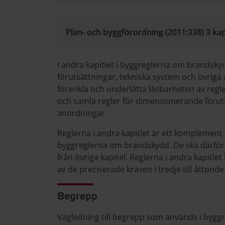
Plan- och byggförordning (2011:338) 3 kap
I andra kapitlet i byggreglerna om brandsk
förutsättningar, tekniska system och övriga a
förenkla och underlätta läsbarheten av regl
och samla regler för dimensionerande föruts
anordningar.
Reglerna i andra kapitlet är ett komplement til
byggreglerna om brandskydd. De ska därför 
från övriga kapitel. Reglerna i andra kapitl
av de preciserade kraven i tredje till åttonde 
Begrepp
Vägledning till begrepp som används i bygg