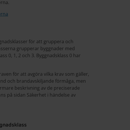
erna.
erna
nadsklasser för att gruppera och
lasserna grupperar byggnader med
ss 0, 1, 2 och 3. Byggnadsklass 0 har
ven för att avgöra vilka krav som gäller,
and och brandavskiljande förmåga, men
ärmare beskrivning av de preciserade
inns på sidan Säkerhet i händelse av
ggnadsklass