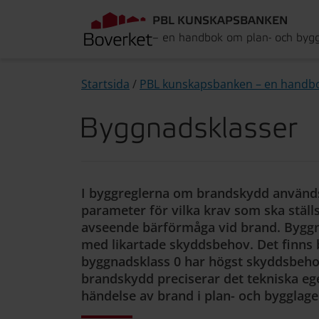
PBL KUNSKAPSBANKEN
– en handbok om plan- och byg
Startsida
/
PBL kunskapsbanken – en handb
Byggnadsklasser
I byggreglerna om brandskydd använd
parameter för vilka krav som ska ställ
avseende bärförmåga vid brand. Bygg
med likartade skyddsbehov. Det finns b
byggnadsklass 0 har högst skyddsbeho
brandskydd preciserar det tekniska e
händelse av brand i plan- och bygglage