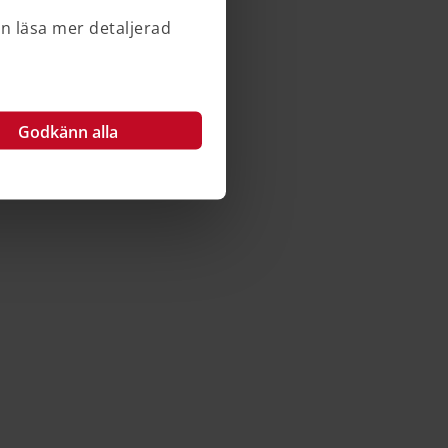
an läsa mer detaljerad
Godkänn alla