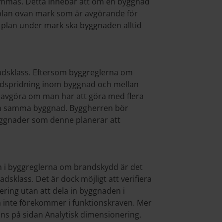
ämmas. Detta innebär att om en byggnad
t plan ovan mark som är avgörande för
 plan under mark ska byggnaden alltid
nadsklass. Eftersom byggreglerna om
randspridning inom byggnad och mellan
t avgöra om man har att göra med flera
ch samma byggnad. Byggherren bör
 byggnader som denne planerar att
en i byggreglerna om brandskydd är det
dsklass. Det är dock möjligt att verifiera
ring utan att dela in byggnaden i
 inte förekommer i funktionskraven. Mer
ns på sidan Analytisk dimensionering.