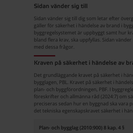
Sidan vänder sig till
Sidan vänder sig till dig som letar efter öv
gäller för säkerhet i händelse av brand i b
byggregelsystemet är uppbyggt samt hur kra
bland flera krav, ska uppfyllas. Sidan vänder 
med dessa frågor.
Kraven på säkerhet i händelse av br
Det grundläggande kravet på säkerhet i händ
bygglagen, PBL. Kravet på säkerhet i händels
plan- och byggförordningen, PBF. I byggreg
föreskrifter och allmänna råd (2024:7) om s
preciseras sedan hur en byggnad ska vara pro
det tekniska egenskapskravet säkerhet i hän
Plan- och bygglag (2010:900) 8 kap. 4 §