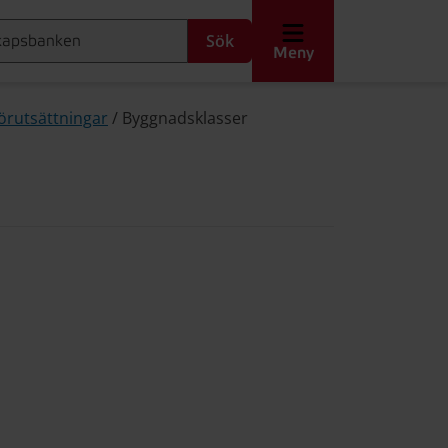
Sök
Meny
örutsättningar
/
Byggnadsklasser