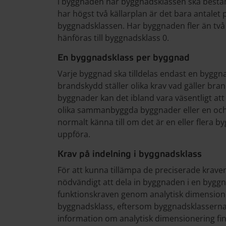
i byggnaden när byggnadsklassen ska best
har högst två källarplan är det bara antale
byggnadsklassen. Har byggnaden fler än två
hänföras till byggnadsklass 0.
En byggnadsklass per byggnad
Varje byggnad ska tilldelas endast en bygg
brandskydd ställer olika krav vad gäller b
byggnader kan det ibland vara väsentligt at
olika sammanbyggda byggnader eller en o
normalt känna till om det är en eller flera
uppföra.
Krav på indelning i byggnadsklass
För att kunna tillämpa de preciserade krav
nödvändigt att dela in byggnaden i en byggna
funktionskraven genom analytisk dimensione
byggnadsklass, eftersom byggnadsklasserna
information om analytisk dimensionering fin