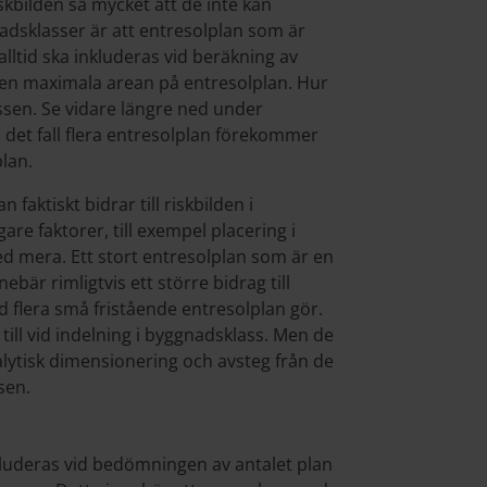
skbilden så mycket att de inte kan
adsklasser är att entresolplan som är
lltid ska inkluderas vid beräkning av
den maximala arean på entresolplan. Hur
ssen. Se vidare längre ned under
 det fall flera entresolplan förekommer
lan.
n faktiskt bidrar till riskbilden i
are faktorer, till exempel placering i
mera. Ett stort entresolplan som är en
är rimligtvis ett större bidrag till
 flera små fristående entresolplan gör.
 till vid indelning i byggnadsklass. Men de
alytisk dimensionering och avsteg från de
sen.
kluderas vid bedömningen av antalet plan