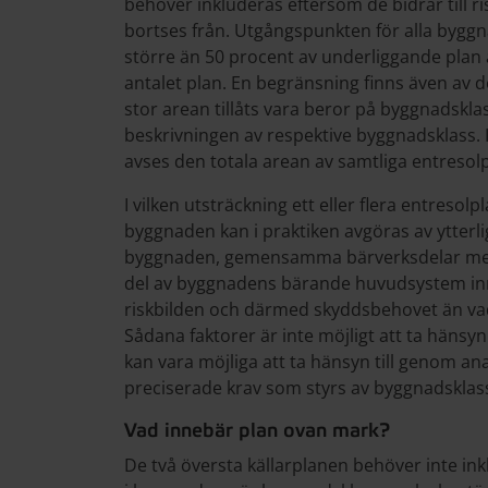
behöver inkluderas eftersom de bidrar till ri
bortses från. Utgångspunkten för alla byggn
större än 50 procent av underliggande plan a
antalet plan. En begränsning finns även av 
stor arean tillåts vara beror på byggnadskla
beskrivningen av respektive byggnadsklass. I
avses den totala arean av samtliga entresolp
I vilken utsträckning ett eller flera entresolpla
byggnaden kan i praktiken avgöras av ytterlig
byggnaden, gemensamma bärverksdelar med 
del av byggnadens bärande huvudsystem inneb
riskbilden och därmed skyddsbehovet än vad
Sådana faktorer är inte möjligt att ta hänsyn
kan vara möjliga att ta hänsyn till genom an
preciserade krav som styrs av byggnadsklas
Vad innebär plan ovan mark?
De två översta källarplanen behöver inte in