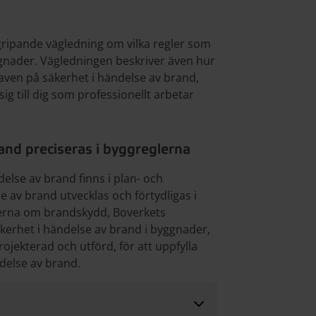
ergripande vägledning om vilka regler som
yggnader. Vägledningen beskriver även hur
ven på säkerhet i händelse av brand,
sig till dig som professionellt arbetar
and preciseras i byggreglerna
else av brand finns i plan- och
e av brand utvecklas och förtydligas i
lerna om brandskydd, Boverkets
äkerhet i händelse av brand i byggnader,
jekterad och utförd, för att uppfylla
delse av brand.