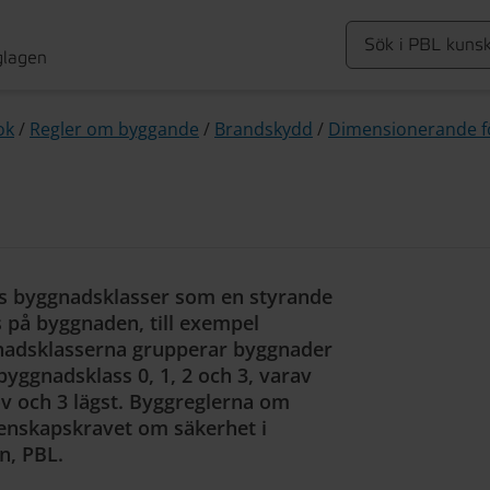
glagen
ok
/
Regler om byggande
/
Brandskydd
/
Dimensionerande f
s byggnadsklasser som en styrande
s på byggnaden, till exempel
nadsklasserna grupperar byggnader
yggnadsklass 0, 1, 2 och 3, varav
v och 3 lägst. Byggreglerna om
genskapskravet om säkerhet i
n, PBL.