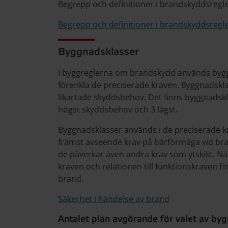
Begrepp och definitioner i brandskyddsregl
Begrepp och definitioner i brandskyddsregl
Byggnadsklasser
I byggreglerna om brandskydd används bygg
förenkla de preciserade kraven. Byggnadsk
likartade skyddsbehov. Det finns byggnadskla
högst skyddsbehov och 3 lägst.
Byggnadsklasser används i de preciserade kra
främst avseende krav på bärförmåga vid br
de påverkar även andra krav som ytskikt. N
kraven och relationen till funktionskraven f
brand.
Säkerhet i händelse av brand
Antalet plan avgörande för valet av by