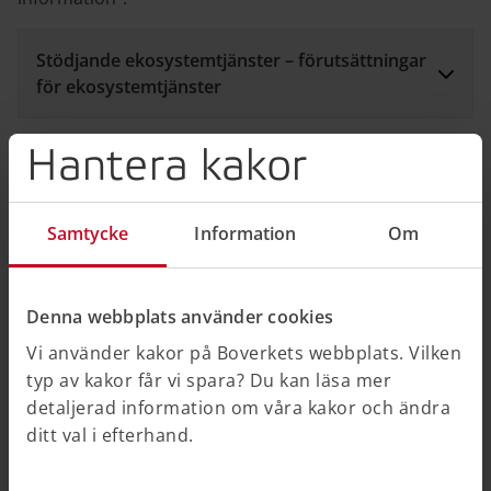
Stödjande ekosystemtjänster – förutsättningar
för ekosystemtjänster
Hantera kakor
Försörjande ekosystemtjänster – produkter
från naturen
Samtycke
Information
Om
Reglerande ekosystemtjänster –
Denna webbplats använder cookies
klimatanpassning och god miljö
Vi använder kakor på Boverkets webbplats. Vilken
typ av kakor får vi spara? Du kan läsa mer
detaljerad information om våra kakor och ändra
Kulturella ekosystemtjänster – hälsa och
ditt val i efterhand.
välmående