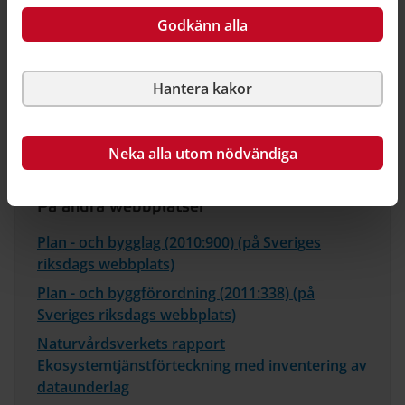
Godkänn alla
Relaterad information
Hantera kakor
På Boverket
Ikoner för ekosystemtjänster
Neka alla utom nödvändiga
På andra webbplatser
Plan - och bygglag (2010:900) (på Sveriges
riksdags webbplats)
Plan - och byggförordning (2011:338) (på
Sveriges riksdags webbplats)
Naturvårdsverkets rapport
Ekosystemtjänstförteckning med inventering av
dataunderlag