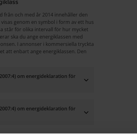
giklass
d från och med år 2014 innehåller den
 visas genom en symbol i form av ett hus
 står för olika intervall för hur mycket
erar ska du ange energiklassen med
nsen. I annonser i kommersiella tryckta
et att enbart ange energiklassen. Den
2007:4) om energideklaration för
2007:4) om energideklaration för