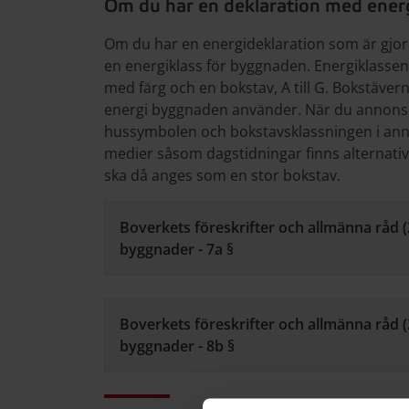
Om du har en deklaration med ener
Om du har en energideklaration som är gjor
en energiklass för byggnaden. Energiklassen
med färg och en bokstav, A till G. Bokstäverna
energi byggnaden använder. När du annons
hussymbolen och bokstavsklassningen i anno
medier såsom dagstidningar finns alternativ
ska då anges som en stor bokstav.
Boverkets föreskrifter och allmänna råd (
byggnader - 7a §
Boverkets föreskrifter och allmänna råd (
byggnader - 8b §