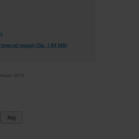
B)
imerad mapp) (Zip, 1,84 MB)
januari 2019
Nej