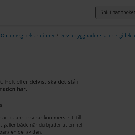
/
Om energideklarationer
/
Dessa byggnader ska energidekl
 helt eller delvis, ska det stå i
naden har.
a
är du annonserar kommersiellt, till
t gäller både när du bjuder ut en hel
 bara en del av den.