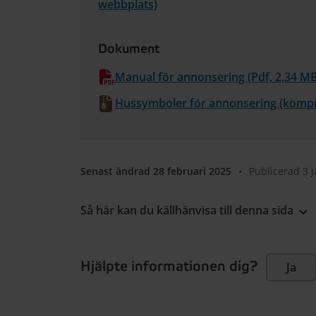
webbplats)
Dokument
Manual för annonsering (Pdf, 2,34 M
Hussymboler för annonsering (kompr
Senast ändrad 28 februari 2025
•
Publicerad 3 
Så här kan du källhänvisa till denna sida
Hjälpte informationen dig?
Ja