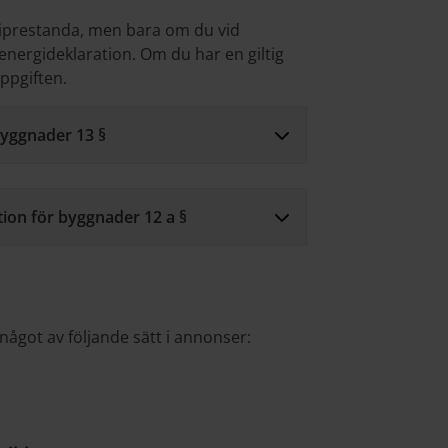
iprestanda, men bara om du vid
g energideklaration. Om du har en giltig
uppgiften.
byggnader 13 §
ion för byggnader 12 a §
ågot av följande sätt i annonser: