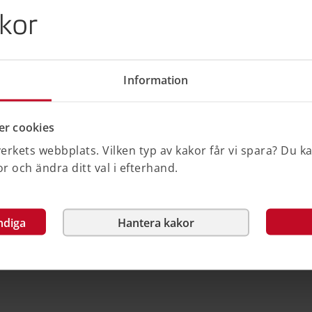
kor
Information
ed energiklassningens hussymboler från
r cookies
ch för tryckt format, till exempel tidningar
rkets webbplats. Vilken typ av kakor får vi spara? Du k
gängliga som behövs för annonsering, låg-
 och ändra ditt val i efterhand.
r hussymbolen används vid annonsering
as.
sig mot den nedladdade filen beroende
ndiga
Hantera kakor
rad information".