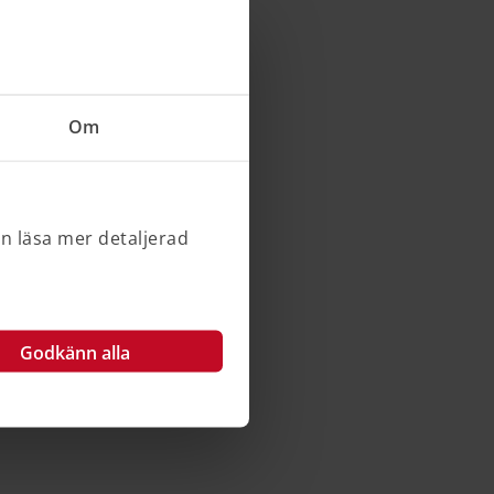
Om
an läsa mer detaljerad
Godkänn alla