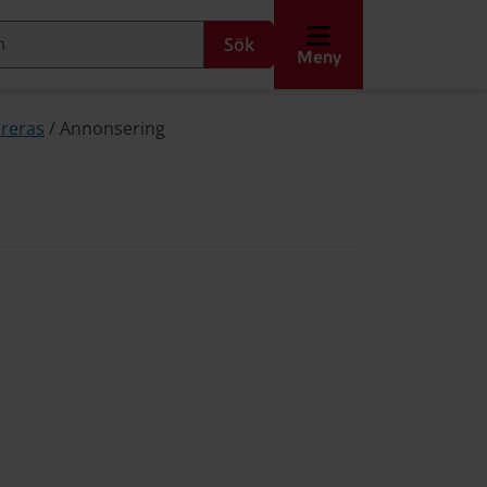
Sök
Meny
areras
/
Annonsering