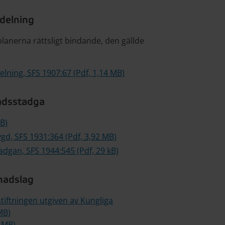
delning
anerna rättsligt bindande, den gällde
ning, SFS 1907:67 (Pdf, 1,14 MB)
adsstadga
B)
d, SFS 1931:364 (Pdf, 3,92 MB)
dgan, SFS 1944:545 (Pdf, 29 kB)
nadslag
iftningen utgiven av Kungliga
MB)
 MB)