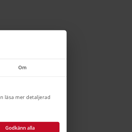
Om
an läsa mer detaljerad
Godkänn alla