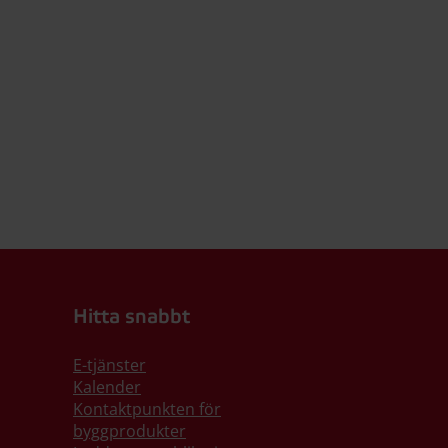
Hitta snabbt
E-tjänster
Kalender
Kontaktpunkten för
byggprodukter