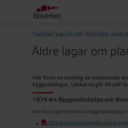
Startsida
/
Lag och rätt
/
Äldre lagar, regler
Äldre lagar om pl
Här finns en samling av inskannade ä
byggnadslagar. Länkarna går till pdf-
1874 års Byggnadsstadga och Brand
Den första gemensamma byggnadsstadgan f
1874 års byggnadsstadga och brandsta