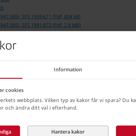
B)
47:385), SFS 1959:611 (Pdf, 804 kB)
47:385), SFS 1981:872 (Pdf, 2,8 MB)
r m.m. Kungliga byggnadsstyrelsens
kor
Information
2,95 MB)
1959:612), SFS 1981:873 (Pdf, 3,11 MB)
r cookies
rkets webbplats. Vilken typ av kakor får vi spara? Du k
 och ändra ditt val i efterhand.
n- och byggförordning
ges riksdags webbplats)
på Sveriges riksdags webbplats)
ndiga
Hantera kakor