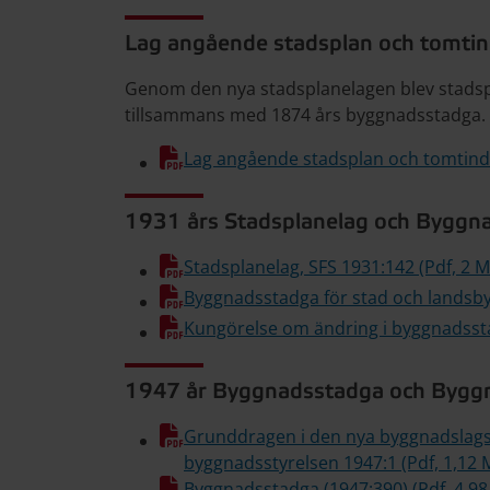
Lag angående stadsplan och tomtin
Genom den nya stadsplanelagen blev stadspl
tillsammans med 1874 års byggnadsstadga.
Lag angående stadsplan och tomtindel
1931 års Stadsplanelag och Byggn
Stadsplanelag, SFS 1931:142 (Pdf, 2 M
Byggnadsstadga för stad och landsbyg
Kungörelse om ändring i byggnadssta
1947 år Byggnadsstadga och Bygg
Grunddragen i den nya byggnadslagst
byggnadsstyrelsen 1947:1 (Pdf, 1,12 
Byggnadsstadga (1947:390) (Pdf, 4,98