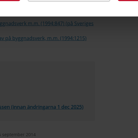
gnadsverksförordningen (BVF)
ggnadsverk m.m. (1994:847) (på Sveriges
v på byggnadsverk, m.m. (1994:1215)
ssen (innan ändringarna 1 dec 2025)
6 september 2014