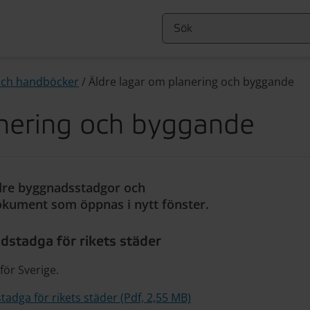
 och handböcker
/
Äldre lagar om planering och byggande
anering och byggande
ldre byggnadsstadgor och
dokument som öppnas i nytt fönster.
stadga för rikets städer
ör Sverige.
dga för rikets städer (Pdf, 2,55 MB)