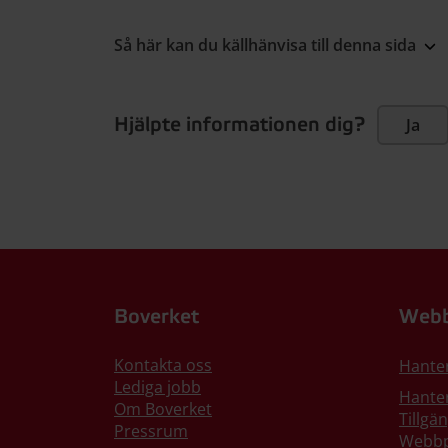
Så här kan du källhänvisa till denna sida
Hjälpte informationen dig?
Ja
Boverket
Webb
Kontakta oss
Hante
Lediga jobb
Hanter
Om Boverket
Tillgä
Pressrum
Webbp