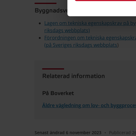
Byggnadsverkslagen (BVL) och Byg
Lagen om tekniska egenskapskrav på by
riksdags webbplats)
Förordningen om tekniska egenskapskra
(på Sveriges riksdags webbplats
)
Relaterad information
På Boverket
Äldre vägledning om lov- och byggproce
Senast ändrad 6 november 2023
•
Publicerad 2