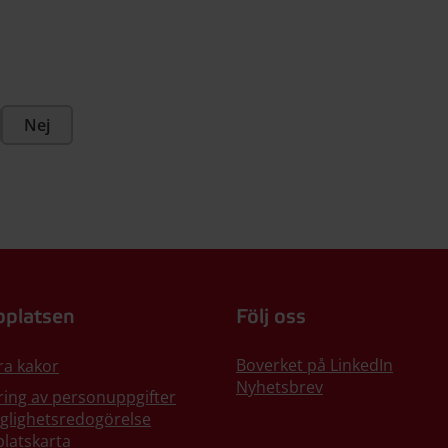
Nej
platsen
Följ oss
Boverket på LinkedIn
ra kakor
Nyhetsbrev
ing av personuppgifter
nglighetsredogörelse
latskarta