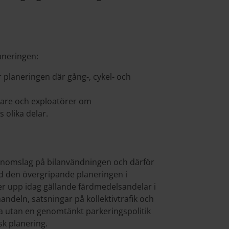
aneringen:
 planeringen där gång-, cykel- och
gare och exploatörer om
 olika delar.
genomslag på bilanvändningen och därför
d den övergripande planeringen i
 upp idag gällande färdmedelsandelar i
andeln, satsningar på kollektivtrafik och
iga utan en genomtänkt parkeringspolitik
k planering.