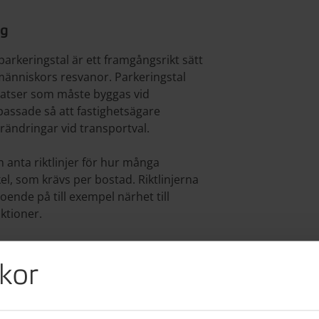
ng
arkeringstal är ett framgångsrikt sätt
änniskors resvanor. Parkeringstal
platser som måste byggas vid
passade så att fastighetsägare
rändringar vid transportval.
anta riktlinjer för hur många
el, som krävs per bostad. Riktlinjerna
ende på till exempel närhet till
nktioner.
 flexibla parkeringstal användas.
m som innebär att kommunen ger
kor
rkeringsplatser som måste byggas i
er och kontorshus. Kommunen har då
er än vad riktlinjerna säger där