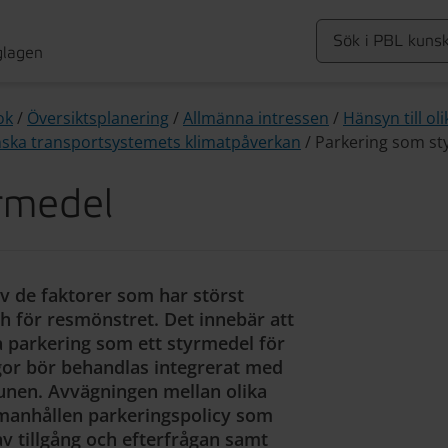
glagen
ok
/
Översiktsplanering
/
Allmänna intressen
/
Hänsyn till ol
ska transportsystemets klimatpåverkan
/
Parkering som st
rmedel
av de faktorer som har störst
h för resmönstret. Det innebär att
a parkering som ett styrmedel för
ågor bör behandlas integrerat med
nen. Avvägningen mellan olika
manhållen parkeringspolicy som
 tillgång och efterfrågan samt