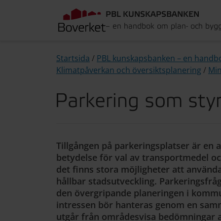
PBL KUNSKAPSBANKEN
– en handbok om plan- och byg
Startsida
/
PBL kunskapsbanken – en handb
Klimatpåverkan och översiktsplanering
/
Min
Parkering som sty
Tillgången på parkeringsplatser är en 
betydelse för val av transportmedel oc
det finns stora möjligheter att använd
hållbar stadsutveckling. Parkeringsfr
den övergripande planeringen i kommu
intressen bör hanteras genom en sam
utgår från områdesvisa bedömningar av