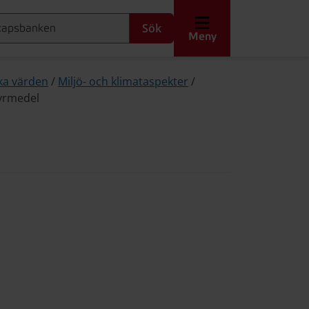
Sök
Meny
ika värden
/
Miljö- och klimataspekter
/
yrmedel