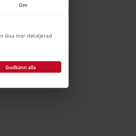
Om
an läsa mer detaljerad
Godkänn alla