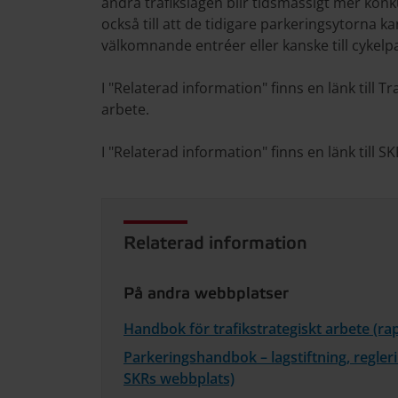
andra trafikslagen blir tidsmässigt mer konk
också till att de tidigare parkeringsytorna 
välkomnande entréer eller kanske till cykelp
I "Relaterad information" finns en länk till 
arbete.
I "Relaterad information" finns en länk till
Relaterad information
På andra webbplatser
Handbok för trafikstrategiskt arbete (ra
Parkeringshandbok – lag­stiftning, regleri
SKRs webbplats)