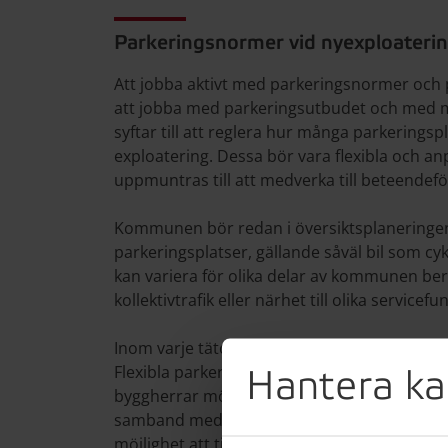
Parkeringsnormer vid nyexploateri
Att jobba aktivt med parkeringsnormer och p
att jobba med parkeringsutbudet och med m
syftar till att reglera hur många parkerings
exploatering. Dessa bör vara flexibla och an
uppmuntras till att medverka till beteendefö
Kommunen bör redan i översiktsplaneringen 
parkeringsplatser, gällande såväl bil som cyk
kan variera för olika delar av kommunen bero
kollektivtrafik eller närhet till olika servicefu
Inom varje tätort/stadsdel/område bör sedan
Flexibla parkeringstal är en regleringsfor
Hantera ka
byggherrar möjlighet att påverka antalet pa
samband med uppförandet av nya lägenhet
möjlighet att tillåta färre bilparkeringsplats