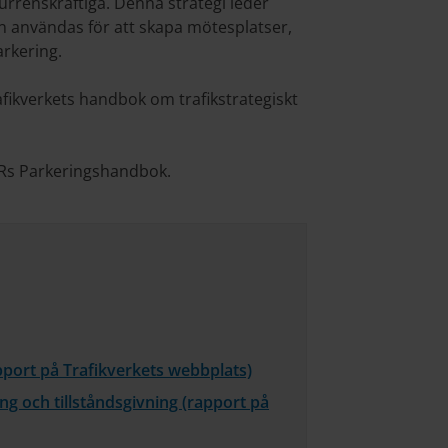
urrenskraftiga. Denna strategi leder
kan användas för att skapa mötesplatser,
arkering.
Trafikverkets handbok om trafikstrategiskt
 SKRs Parkeringshandbok.
pport på Trafikverkets webbplats)
ng och tillstånds­givning (rapport på