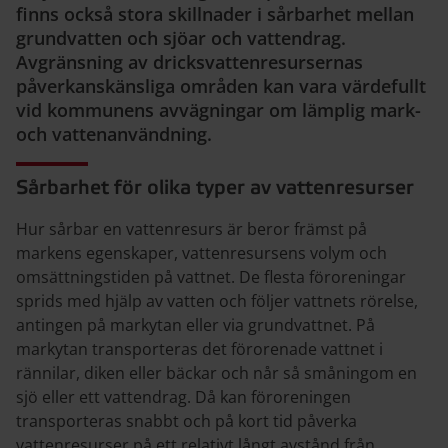
finns också stora skillnader i sårbarhet mellan
grundvatten och sjöar och vattendrag.
Avgränsning av dricksvattenresursernas
påverkanskänsliga områden kan vara värdefullt
vid kommunens avvägningar om lämplig mark-
och vattenanvändning.
Sårbarhet för olika typer av vattenresurser
Hur sårbar en vattenresurs är beror främst på
markens egenskaper, vattenresursens volym och
omsättningstiden på vattnet. De flesta föroreningar
sprids med hjälp av vatten och följer vattnets rörelse,
antingen på markytan eller via grundvattnet. På
markytan transporteras det förorenade vattnet i
rännilar, diken eller bäckar och når så småningom en
sjö eller ett vattendrag. Då kan föroreningen
transporteras snabbt och på kort tid påverka
vattenresurser på ett relativt långt avstånd från