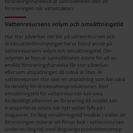
föroreningshändelse är sannolikheten stor att
föroreningen når vattentäkten.
Vattenresursens volym och omsättningstid
Hur stor påverkan det blir på vattenresursen och
dricksvattenförsörjningen beror bland annat på
vattenresursens volym och omsättningstid. Om
volymen är liten är sannolikheten större för att en
enskild föroreningshändelse får stor påverkan
eftersom utspädningen då också är liten. Är
vattenresursen stor sker en utspädning som kan vara
fördelaktig för dricksvattenproduktionen. Kort
omsättningstid för vattenresursen kan vara
fördelaktigt eftersom en förorening då snabbt kan
transporteras vidare när nytt vatten fylls på i
magasinet. En lång omsättningstid innebär i stället att
föroreningen riskerar att finnas kvar i vattenresursen
under en lång tid, med långvariga produktionsstopp