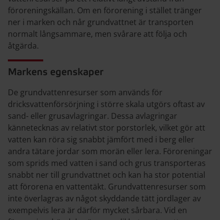
föroreningskällan. Om en förorening i stället tränger
ner i marken och når grundvattnet är transporten
normalt långsammare, men svårare att följa och
åtgärda.
Markens egenskaper
De grundvattenresurser som används för
dricksvattenförsörjning i större skala utgörs oftast av
sand- eller grusavlagringar. Dessa avlagringar
kännetecknas av relativt stor porstorlek, vilket gör att
vatten kan röra sig snabbt jämfört med i berg eller
andra tätare jordar som morän eller lera. Föroreningar
som sprids med vatten i sand och grus transporteras
snabbt ner till grundvattnet och kan ha stor potential
att förorena en vattentäkt. Grundvattenresurser som
inte överlagras av något skyddande tätt jordlager av
exempelvis lera är därför mycket sårbara. Vid en